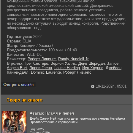
Комедийный фильм ужасов, знакомящий нас со
среднестатистической американской семьей. Дождавшись
рождественских праздников, ребята решают устроить
совместный просмотр новогодних фильмов. Казалось, что этот
вечер подарит им такое же удовольствие, как и все предыдущие,
но неожиданно ситуация выходит из-под контроля. Родственники
обнаруживают под...
Год выпуска:
2022
Страна:
США
Жанр:
Комедии / Ужасы / .
Продолжительность:
100 мин. / 01:40
Качество:
WEB-DL
Режиссер:
Роберт Ливингс
,
Randy Nundlall Jr.
В ролях:
Грег Сестеро
,
Вернон Уэллс
,
Дейв Шеридан
,
Janice
Angela Burt
,
Ларри Гленн
,
Louise Harding
,
Йен Хоуппс
,
Джейсон
Кайкендалл
,
Dominic Laurente
,
Роберт Ливингс
19-11-2024, 05:01
Скоро на киного
Аватар: Пламя и пепел
Джейк Салли Нейтири и их дети переживают смерть Нетейама
Противостояние с корпорацией...
Год: 2025
Страна: США