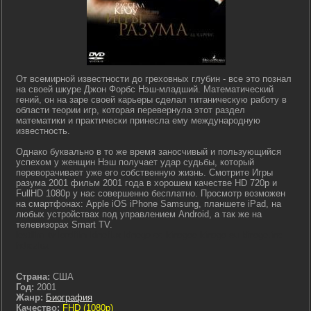
От всемирной известности до греховных глубин - все это познал
на своей шкуре Джон Форбс Нэш-младший. Математический
гений, он на заре своей карьеры сделал титаническую работу в
области теории игр, которая перевернула этот раздел
математики и практически принесла ему международную
известность.
Однако буквально в то же время заносчивый и пользующийся
успехом у женщин Нэш получает удар судьбы, который
переворачивает уже его собственную жизнь. Смотрите Игры
разума 2001 фильм 2001 года в хорошем качестве HD 720p и
FullHD 1080p у нас совершенно бесплатно. Просмотр возможен
на смартфонах: Apple iOS iPhone Samsung, планшете iPad, на
любых устройствах под управлением Android, а так же на
телевизорах Smart TV.
lostfilm tv lordfilm kinoflux kinogo cc kinogoo kinogo eu kinogo.inc
hdrezka
Страна:
США
Год:
2001
Жанр:
Биография
Качество:
FHD (1080p)