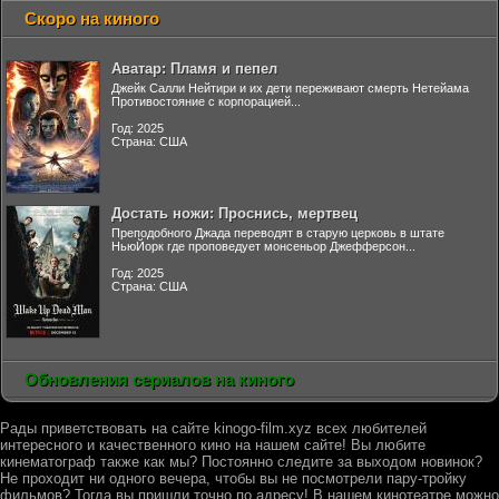
Скоро на киного
Аватар: Пламя и пепел
Джейк Салли Нейтири и их дети переживают смерть Нетейама
Противостояние с корпорацией...
Год: 2025
Страна: США
Достать ножи: Проснись, мертвец
Преподобного Джада переводят в старую церковь в штате
НьюЙорк где проповедует монсеньор Джефферсон...
Год: 2025
Страна: США
Обновления сериалов на киного
Рады приветствовать на сайте kinogo-film.xyz всех любителей
интересного и качественного кино на нашем сайте! Вы любите
кинематограф также как мы? Постоянно следите за выходом новинок?
Не проходит ни одного вечера, чтобы вы не посмотрели пару-тройку
фильмов? Тогда вы пришли точно по адресу! В нашем кинотеатре можно