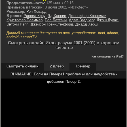
Продолжительность:
135 мин. / 02:15
Премьера в России:
3 июля 2002, «Ист-Вест»
Режиссер:
Рон Ховард
В ролях:
Рассел Кроу
,
Эд Харрис
,
Дженнифер Коннелли
,
Кристофер Пламмер
,
Пол Беттани
,
Адам Голдберг
,
Джош Лукас
,
Энтони Рэпп
,
Джейсон Грей-Стенфорд
,
Джадд Хёрш
Данный материал доступен на всех устройствах: ipad, iphone,
android и smartTV.
Cмотреть онлайн Игры разума 2001 (2001) в хорошем
качестве
Как смотреть на iPad?
Смотреть онлайн
2 плеер
Трейлер
ВНИМАНИЕ! Если на Плеере1 проблемы или неудобства -
добавлен Плеер 2.