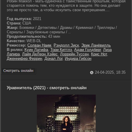
Робин Маккол - мать-одиночка с таинственным прошлым, которая
старается помочь тем, кто нуждается в защите. Но она делает
это не просто так, а чтобы искупить свои прегрешения....
Год выпуска:
2021
Страна:
США
Жанр:
Боевики / Детективы / Драмы / Криминал / Триллеры /
Сериалы / Зарубежные сериалы / ..
Продолжительность:
43 мин
Качество:
WEB-DL
Режиссер:
Солван Наим
,
Рэндолл Зиск
,
Эрик Ланёвилль
В ролях:
Куин Латифа
,
Тори Киттлз
,
Адам Голдберг
,
Лиза
Лапира
,
Лайя ДеЛеон Хэйес
,
Лоррейн Туссен
,
Крис Нот
,
Дженнифер Феррин
,
Донал Лог
,
Индира Гибсон
24-04-2025, 18:35
Уравнитель (2021) - смотреть онлайн