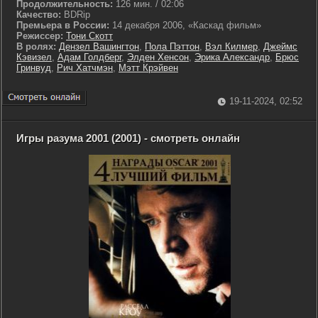
Продолжительность:
126 мин. / 02:06
Качество:
BDRip
Премьера в России:
14 декабря 2006, «Каскад фильм»
Режиссер:
Тони Скотт
В ролях:
Дензел Вашингтон
,
Пола Пэттон
,
Вэл Килмер
,
Джеймс
Кэвизел
,
Адам Голдберг
,
Элден Хенсон
,
Эрика Александр
,
Брюс
Гринвуд
,
Рич Хатчмэн
,
Мэтт Крэйвен
19-11-2024, 02:52
Игры разума 2001 (2001) - смотреть онлайн