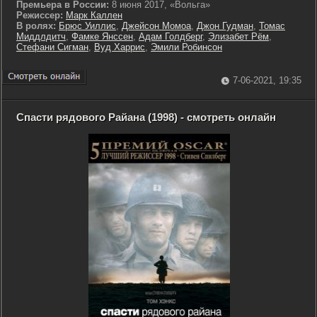
Премьера в России:
8 июня 2017, «Вольга»
Режиссер:
Марк Каллен
В ролях:
Брюс Уиллис
,
Джейсон Момоа
,
Джон Гудман
,
Томас
Миддлдитч
,
Фамке Янссен
,
Адам Голдберг
,
Элизабет Рём
,
Стефани Сигман
,
Вуд Харрис
,
Эмили Робинсон
7-06-2021, 19:35
Спасти рядового Райана (1998) - смотреть онлайн