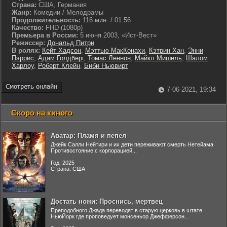
Страна:
США, Германия
Жанр:
Комедии / Мелодрамы
Продолжительность:
116 мин. / 01:56
Качество:
FHD (1080p)
Премьера в России:
5 июня 2003, «Ист-Вест»
Режиссер:
Дональд Питри
В ролях:
Кейт Хадсон
,
Мэттью МакКонахи
,
Кэтрин Хан
,
Энни
Пэррис
,
Адам Голдберг
,
Томас Леннон
,
Майкл Мишель
,
Шалом
Харлоу
,
Роберт Клейн
,
Биби Ньювирт
7-06-2021, 19:34
Скоро на киного
Аватар: Пламя и пепел
Джейк Салли Нейтири и их дети переживают смерть Нетейама
Противостояние с корпорацией...
Год: 2025
Страна: США
Достать ножи: Проснись, мертвец
Преподобного Джада переводят в старую церковь в штате
НьюЙорк где проповедует монсеньор Джефферсон...