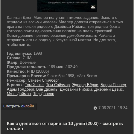
Капитан Джон Миллер получает тяжелое задание. Вместе с
отрядом из восьми человек Миллер должен отправиться в тыл
врага на поиски рядового Джеймса Райана, три родных брата
которого почти одновременно погибли на полях сражений.
Командование приняло решение демобилизовать Райана и
отправить его на родину к безутешной матери. Но для того,
чтобы найти...
Год выпуска:
1998
Страна:
США
Жанр:
Военные
Продолжительность:
169 мин. / 02:49
Качество:
FHD (1080p)
Премьера в России:
9 октября 1998, «Ист-Вест»
Режиссер:
Стивен Спилберг
В ролях:
Том Хэнкс
,
Том Сайзмор
,
Эдвард Бёрнс
,
Барри Пеппер
,
Адам Голдберг
,
Вин Дизель
,
Джованни Рибизи
,
Джереми Дэвис
,
Мэтт Дэймон
,
Тед Дэнсон
7-06-2021, 19:34
Как отделаться от парня за 10 дней (2003) - смотреть
онлайн