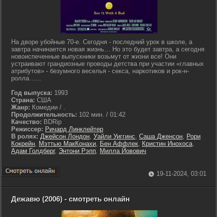
На дворе убойные 70-е. Сегодня - последний урок в школе, а
завтра начинается новая жизнь… Но это будет завтра, а сегодня
новоиспеченные выпускники возьмут от жизни все! Они
устраивают грандиозные проводы детства при участии «главных
атрибутов» - безумного веселья - секса, наркотиков и рок-н-
ролла…...
Год выпуска:
1993
Страна:
США
Жанр:
Комедии / .
Продолжительность:
102 мин. / 01:42
Качество:
BDRip
Режиссер:
Ричард Линклейтер
В ролях:
Джейсон Лондон
,
Уайли Уиггинс
,
Саша Дженсон
,
Рори
Кокрейн
,
Мэттью МакКонахи
,
Бен Аффлек
,
Кристин Инохоса
,
Адам Голдберг
,
Энтони Рэпп
,
Милла Йовович
19-11-2024, 03:01
Дежавю (2006) - смотреть онлайн