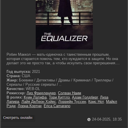
Робин Маккол — мать-одиночка с таинственным прошлым,
которая старается помочь тем, кто нуждается в защите. Но она
делает это не просто так, а чтобы искупить свои прегрешения....
Год выпуска:
2021
Страна:
США
Жанр:
Боевики / Детективы / Драмы / Криминал / Триллеры /
Сериалы / Русские сериалы / ..
Качество:
WEB-DL
Режиссер:
Лиз Фридлендер
,
Солван Наим
В ролях:
Куин Латифа
,
Тори Киттлз
,
Адам Голдберг
,
Лиза
Лапира
,
Лайя ДеЛеон Хэйес
,
Лоррейн Туссен
,
Крис Нот
,
Майкл
Рэди
,
Лорна Кортни
,
Erica Camarano
24-04-2025, 18:35