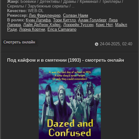
Жанр:
Боевики / Детективы / Драмы / Криминал / Триллеры /
Сериалы / Зарубежные сериалы / ..
Качество:
WEB-DL
Режиссер:
Лиз Фридлендер
,
Солван Наим
В ролях:
Куин Латифа
,
Тори Киттлз
,
Адам Голдберг
,
Лиза
Лапира
,
Лайя ДеЛеон Хэйес
,
Лоррейн Туссен
,
Крис Нот
,
Майкл
Рэди
,
Лорна Кортни
,
Erica Camarano
24-04-2025, 02:40
Под кайфом и в смятении (1993) - смотреть онлайн