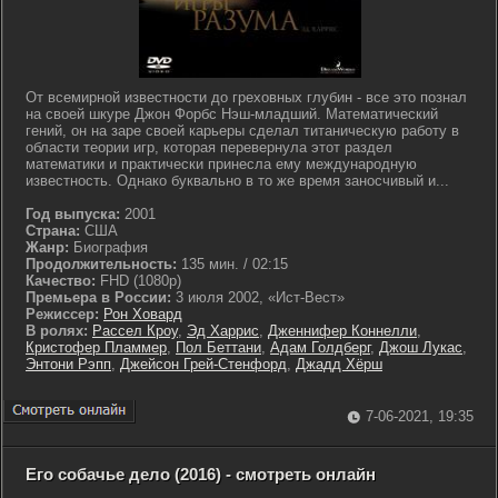
От всемирной известности до греховных глубин - все это познал
на своей шкуре Джон Форбс Нэш-младший. Математический
гений, он на заре своей карьеры сделал титаническую работу в
области теории игр, которая перевернула этот раздел
математики и практически принесла ему международную
известность. Однако буквально в то же время заносчивый и...
Год выпуска:
2001
Страна:
США
Жанр:
Биография
Продолжительность:
135 мин. / 02:15
Качество:
FHD (1080p)
Премьера в России:
3 июля 2002, «Ист-Вест»
Режиссер:
Рон Ховард
В ролях:
Рассел Кроу
,
Эд Харрис
,
Дженнифер Коннелли
,
Кристофер Пламмер
,
Пол Беттани
,
Адам Голдберг
,
Джош Лукас
,
Энтони Рэпп
,
Джейсон Грей-Стенфорд
,
Джадд Хёрш
7-06-2021, 19:35
Его собачье дело (2016) - смотреть онлайн