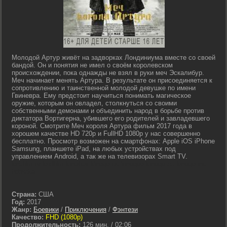
Молодой Артур живёт на задворках Лондиниума вместе со своей
бандой. Он и понятия не имел о своём королевском
происхождении, пока однажды не взял в руки меч Эскалибур.
Меч начинает менять Артура. В результате он присоединяется к
сопротивлению и таинственной молодой девушке по имени
Гвиневра. Ему предстоит научиться понимать магическое
оружие, которым он овладел, столкнуться со своими
собственными демонами и объединить народ в борьбе против
диктатора Вортигерна, убившего его родителей и завладевшего
короной. Смотрите Меч короля Артура фильм 2017 года в
хорошем качестве HD 720p и FullHD 1080p у нас совершенно
бесплатно. Просмотр возможен на смартфонах: Apple iOS iPhone
Samsung, планшете iPad, на любых устройствах под
управлением Android, а так же на телевизорах Smart TV.
lostfilm tv lordfilm kinoflux kinogo cc kinogoo kinogo eu kinogo.inc
hdrezka
Страна:
США
Год:
2017
Жанр:
Боевики
/
Приключения
/
Фэнтези
Качество:
FHD (1080p)
Продолжительность:
126 мин. / 02:06