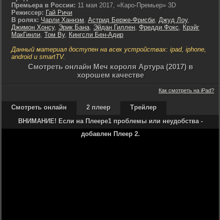
Премьера в России:
11 мая 2017, «Каро-Премьер» 3D
Режиссер:
Гай Ричи
В ролях:
Чарли Ханнэм
,
Астрид Берже-Фрисби
,
Джуд Лоу
,
Джимон Хонсу
,
Эрик Бана
,
Эйдан Гиллен
,
Фредди Фокс
,
Крэйг
МакГинли
,
Том Ву
,
Кингсли Бен-Адир
Данный материал доступен на всех устройствах: ipad, iphone,
android и smartTV.
Cмотреть онлайн Меч короля Артура (2017) в
хорошем качестве
Как смотреть на iPad?
Смотреть онлайн
2 плеер
Трейлер
ВНИМАНИЕ! Если на Плеере1 проблемы или неудобства -
добавлен Плеер 2.