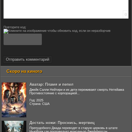
0
Повторите код:
Отправить комментарий
Скоро на киного
Аватар: Пламя и пепел
Джейк Салли Нейтири и их дети переживают смерть Нетейама
Противостояние с корпорацией...
Год: 2025
Страна: США
Достать ножи: Проснись, мертвец
Преподобного Джада переводят в старую церковь в штате
НьюЙорк где проповедует монсеньор Джефферсон...