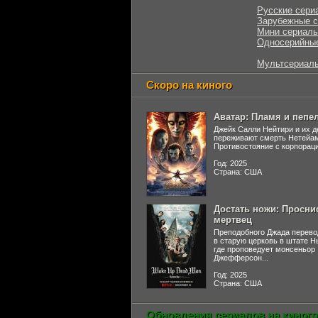
Русские сери
Зарубежные 
Мини сериал
Односерийны
Мультсериал
Скоро на киного
Аватар: Пламя и пепе
Джейк Салли Нейтири и их д
переживают смерть Нетейа
Противостояние с корпораци
Год: 2025
Страна: США
Достать ножи: Просни
мертвец
Преподобного Джада перево
в старую церковь в штате 
где проповедует монсеньор
Джефферсон...
Год: 2025
Страна: США
Обновления сериалов на киного