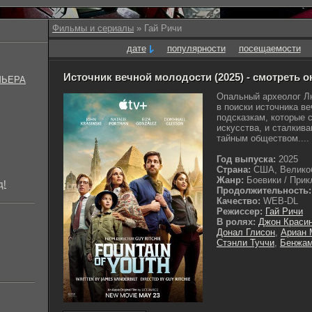
Фильмы и сериалы
» Гай Ричи
дате
популярности
посещаемости
Источник вечной молодости (2025) - смотреть 
МЬЕРА
Опальный археолог Л
в поиски источника в
подсказкам, которые 
искусства, и сталкив
тайным обществом....
Год выпуска:
2025
Страна:
США, Велико
Жанр:
Боевики / Прикл
д!
Продолжительность:
Качество:
WEB-DL
Режиссер:
Гай Ричи
В ролях:
Джон Краси
Донал Глисон
,
Ариан 
Стэнли Туччи
,
Бенжам