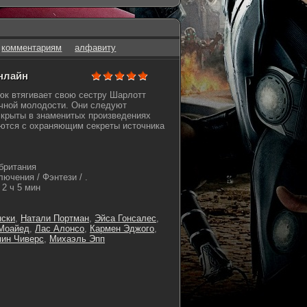
комментариям
алфавиту
онлайн
юк втягивает свою сестру Шарлотт
ечной молодости. Они следуют
скрыты в знаменитых произведениях
аются с охраняющим секреты источника
британия
ючения / Фэнтези / .
2 ч 5 мин
нски
,
Натали Портман
,
Эйса Гонсалес
,
Моайед
,
Лас Алонсо
,
Кармен Эджого
,
ин Чиверс
,
Михаэль Эпп