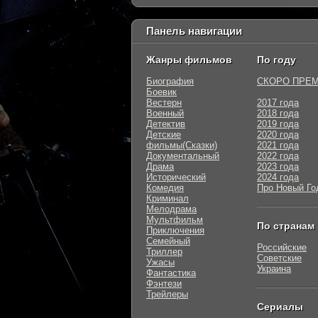
Панель навигации
Жанры фильмов
По году
Биография
СКОРО ПРЕ
Боевик
Вестерн
2017 года
Военный
2018 года
Детектив
2019 года
Детские
2020 года
фильмы(Сказки)
2021 года
Документальный
2022 года
Драма
2023 года
Исторический
2024 года
Комедия
Про Новый Го
Криминал
Мелодрама
Мультфильм
По странам
Приключения
Семейный
Российские
Триллер
Советские
Ужасы
Украина
Фантастика
Фэнтези
Трейлеры
Сериалы