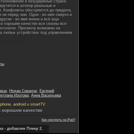
столкновения и безудержные страхи.
акрутятся в штопор реальные и
и. Конфликты обостряются до предела,
я ни перед чем. Одни - во имя смерти и
другие - во имя жизни и всё еще
 в хорошем качестве все сезоны все
бесплатно. Просмотр возможен на
на любых устройствах под управлением
go.inc hdrezka
лы
иеце
,
Нодар Сирадзе
,
Евгений
етлана Изотова
,
Анна Васильева
hone, android и smartTV.
в хорошем качестве
Как смотреть на iPad?
 - добавлен Плеер 2.