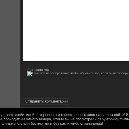
Полужирный
Курсив
Подчеркнутый
Зачеркнутый
Выравнивание
Нумерованный спис
Маркированны
Вставит
Вс
Повторите код:
Отправить комментарий
.xyz всех любителей интересного и качественного кино на нашем сайте!
е проходит ни одного вечера, чтобы вы не посмотрели пару-тройку филь
 фильмы онлайн бесплатно и без каких-либо ограничений!