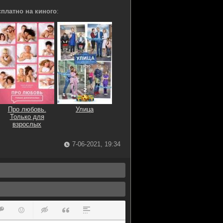
платно на киного
:
Про любовь.
Улица
Только для
взрослых
7-06-2021, 19:34