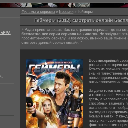
Фильмы и сериалы
»
Боевики
» Геймеры
Геймеры (2012) смотреть онлайн бесп
❝ Рады приветствовать Вас на странице сериала, где вы с
МЬЕРА
бесплатно все серии сериала на киного».
Не забудьте ост
просмотренному сериалу, и возможно, именно ваше мнение
смотреть данный сериал онлайн. ❞
Восьмисерийный сери
развивает историю ки
Кто-то из прежних гер
значит таинственным
д!
новые идеальные сол
античеловеческих пла
За дело готов взяться
и готов на всё. Ничег
грязь, а человеческая
способных заменить п
остановить его - собр
выглядит неразрешимо
Комар в бегах. У кажд
поступка - своя преды
фантастические перип