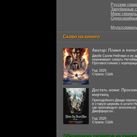
Русские сери
Зарубежные 
Мини сериал
Односерийны
Мультсериал
Скоро на киного
Аватар: Пламя и пепе
Джейк Салли Нейтири и их д
переживают смерть Нетейа
Противостояние с корпораци
Год: 2025
Страна: США
Достать ножи: Просни
мертвец
Преподобного Джада перево
в старую церковь в штате 
где проповедует монсеньор
Джефферсон...
Год: 2025
Страна: США
Обновления сериалов на киного