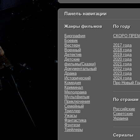
Панель навигации
Жанры фильмов
По году
Биография
СКОРО ПРЕ
Боевик
Вестерн
2017 года
Военный
2018 года
Детектив
2019 года
Детские
2020 года
фильмы(Сказки)
2021 года
Документальный
2022 года
Драма
2023 года
Исторический
2024 года
Комедия
Про Новый Го
Криминал
Мелодрама
Мультфильм
По странам
Приключения
Семейный
Российские
Триллер
Советские
Ужасы
Украина
Фантастика
Фэнтези
Трейлеры
Сериалы