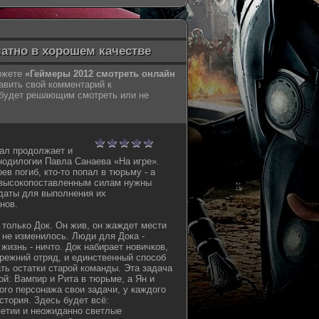
латно в хорошем качестве
можете
«Геймеры 2012 смотреть онлайн
авить свой комментарий к
 будет решающим смотреть или не
ал продолжает и
нодилогии Павла Санаева «На игре».
оев погиб, кто-то попал в тюрьму - а
 высокопоставленным силам нужны
даты для выполнения их
нов.
 только Док. Он жив, он жаждет мести
о не изменилось. Люди для Дока -
 жизнь - ничто. Док набирает новичков,
режний отряд, и единственный способ
ать остатки старой команды. Эта задача
й: Вампир и Рита в тюрьме, а Ян и
ого персонажа свои задачи, у каждого
стория. Здесь будет всё:
етии и неожиданно светлые