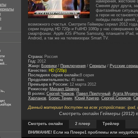
намерения, жестокие 
алы
Сменяя друг друга, з
сериалы
фантазийные ситуаци
ы
а герои не остановятс
е
победы любой ценой, 
возможного счастья. Смотрите Геймеры сериал 2012 года
ы
серии подряд HD 720p и FullHD 1080p у нас совершенно 
смартфонах: Apple iOS iPhone Samsung, планшете iPad, 
Android, а так же на телевизорах Smart TV.
lostfilm tv lordfilm kinoflux kinogo cc kinogoo kinogo eu kino
л
ети
Страна:
Россия
ма
Год:
2012
ей...
Жанр:
Боевики
/
Приключения
/
Сериалы
/
Русские сериа
Качество:
HD (720p)
Последняя серия онлайн:
8 серия
Продолжительность:
45 мин.
Премьера в России:
12 марта 2012
Режиссер:
Михаил Шевчук
сь,
В ролях:
Сергей Чирков
,
Павел Прилучный
,
Агата Муцен
Харланов
,
Борис Тенин
,
Юрий Кригер
,
Сергей Сериков
,
Св
дят
НьюЙорк
Данный материал доступен на всех устройствах: ipad, ip
Cмотреть онлайн Геймеры (2012) 
Смотреть онлайн
2 плеер
Трейлер
ВНИМАНИЕ! Если на Плеере1 проблемы или неудобства