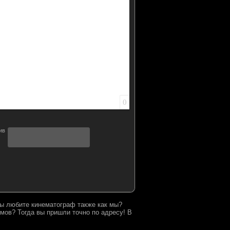
ок
й список
ь ссылку
тавить защищенную ссылку
Вставить смайлик
Вставка скрытого текста
Вставка цитаты
Вставка спойлера
0
 Вы любите кинематограф также как мы?
мов? Тогда вы пришли точно по адресу! В