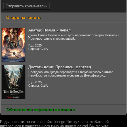
Отправить комментарий
Скоро на киного
Аватар: Пламя и пепел
Джейк Салли Нейтири и их дети переживают смерть Нетейама
Противостояние с корпорацией...
Год: 2025
Страна: США
Достать ножи: Проснись, мертвец
Преподобного Джада переводят в старую церковь в штате
НьюЙорк где проповедует монсеньор Джефферсон...
Год: 2025
Страна: США
Обновления сериалов на киного
Рады приветствовать на сайте kinogo-film.xyz всех любителей
интересного и качественного кино на нашем сайте! Вы любите