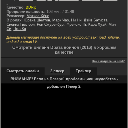
.
Качество:
BDRip
Продолжительность:
108 мин. / 01:48
Режиссер:
Матиас Хёне
В ролях:
Юрайа Шелтон
,
Марк Чао
,
Ни Ни
,
Дэйв Батиста
,
Сиенна Гиллори
,
Рон Смуренбург
,
Френсис Нг
,
Кара Хуэй
,
Мин
Си
,
Чжа Ка
Данный материал доступен на всех устройствах: ipad, iphone,
android и smartTV.
Cмотреть онлайн Врата воинов (2016) в хорошем
качестве
Как смотреть на iPad?
Смотреть онлайн
2 плеер
Трейлер
ВНИМАНИЕ! Если на Плеере1 проблемы или неудобства -
добавлен Плеер 2.