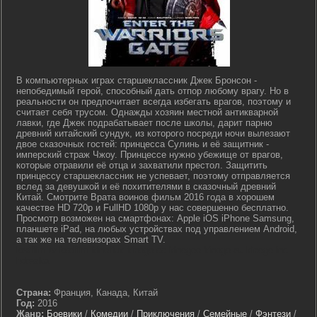
В компьютерных играх старшеклассник Джек Бронсон -
непобедимый герой, способный дать отпор любому врагу. Но в
реальности он предпочитает всегда избегать врагов, поэтому и
считает себя трусом. Однажды хозяин местной антикварной
лавки, где Джек подрабатывает после школы, дарит парню
древний китайский сундук, из которого посреди ночи вылезают
двое сказочных гостей: принцесса Сулинь и её защитник -
имперский страж Чжоу. Принцессе нужно убежище от врагов,
которые отравили её отца и захватили престол. Защитить
принцессу старшеклассник не успевает, поэтому отправляется
вслед за девушкой и её похитителями в сказочный древний
Китай. Смотрите Врата воинов фильм 2016 года в хорошем
качестве HD 720p и FullHD 1080p у нас совершенно бесплатно.
Просмотр возможен на смартфонах: Apple iOS iPhone Samsung,
планшете iPad, на любых устройствах под управлением Android,
а так же на телевизорах Smart TV.
lostfilm tv lordfilm kinoflux kinogo cc kinogoo kinogo eu kinogo.inc
hdrezka
Страна:
Франция, Канада, Китай
Год:
2016
Жанр:
Боевики
/
Комедии
/
Приключения
/
Семейные
/
Фэнтези
/