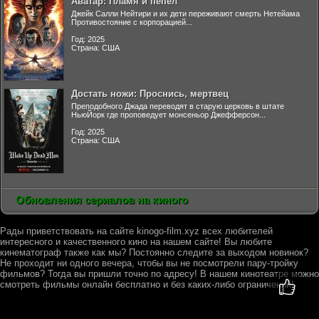
Аватар: Пламя и пепел
Джейк Салли Нейтири и их дети переживают смерть Нетейама
Противостояние с корпорацией...
Год: 2025
Страна: США
Достать ножи: Проснись, мертвец
Преподобного Джада переводят в старую церковь в штате
НьюЙорк где проповедует монсеньор Джефферсон...
Год: 2025
Страна: США
Обновления сериалов на киного
Рады приветствовать на сайте kinogo-film.xyz всех любителей
интересного и качественного кино на нашем сайте! Вы любите
кинематограф также как мы? Постоянно следите за выходом новинок?
Не проходит ни одного вечера, чтобы вы не посмотрели пару-тройку
фильмов? Тогда вы пришли точно по адресу! В нашем кинотеатре можно
смотреть фильмы онлайн бесплатно и без каких-либо ограничений!