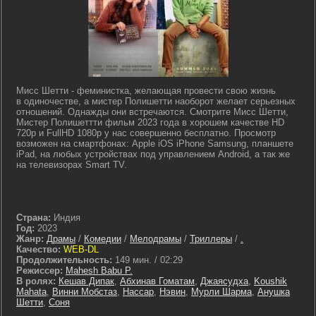
Мисс Шетти - феминистка, желающая провести свою жизнь
в одиночестве, а мистер Полишетти наоборот желает серьезных
отношений. Однажды они встречаются. Смотрите Мисс Шетти,
Мистер Полишеттти фильм 2023 года в хорошем качестве HD
720p и FullHD 1080p у нас совершенно бесплатно. Просмотр
возможен на смартфонах: Apple iOS iPhone Samsung, планшете
iPad, на любых устройствах под управлением Android, а так же
на телевизорах Smart TV.
lostfilm tv lordfilm kinoflux kinogo cc kinogoo kinogo eu kinogo.inc
hdrezka
Страна:
Индия
Год:
2023
Жанр:
Драмы
/
Комедии
/
Мелодрамы
/
Триллеры
/
.
Качество:
WEB-DL
Продолжительность:
149 мин. / 02:29
Режиссер:
Mahesh Babu P.
В ролях:
Кешав Дипак
,
Абхинав Гоматам
,
Джаясудха
,
Koushik
Mahata
,
Винни Мобстаз
,
Нассар
,
Нэвин
,
Мурли Шарма
,
Анушка
Шетти
,
Соня