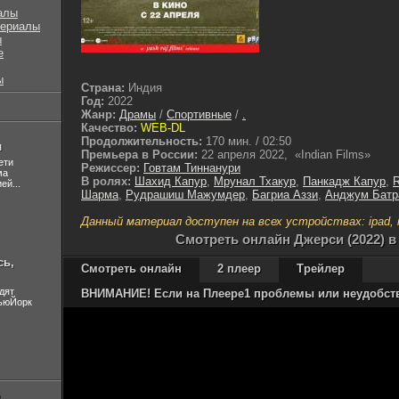
алы
сериалы
ы
е
ы
Страна:
Индия
Год:
2022
Жанр:
Драмы
/
Спортивные
/
.
Качество:
WEB-DL
Продолжительность:
170 мин. / 02:50
л
Премьера в России:
22 апреля 2022, «Indian Films»
ети
Режиссер:
Говтам Тиннанури
ма
В ролях:
Шахид Капур
,
Мрунал Тхакур
,
Панкадж Капур
,
R
ей...
Шарма
,
Рудрашиш Мажумдер
,
Багриа Аззи
,
Анджум Батр
Данный материал доступен на всех устройствах: ipad, ip
Cмотреть онлайн Джерси (2022) в
сь,
Смотреть онлайн
2 плеер
Трейлер
дят
ВНИМАНИЕ! Если на Плеере1 проблемы или неудобства
НьюЙорк