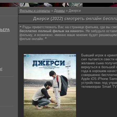
Фильмы и сериалы
»
Драмы
» Джерси
Джерси (2022) смотреть онлайн беспл
❝ Рады приветствовать Вас на странице фильма, где вы с
МЬЕРА
бесплатно полный фильм на киного».
Не забудьте остави
фильму, и возможно, именно ваше мнение будет решающим 
фильм онлайн. ❞
Бывший игрок в крикет
сил пытается свести 
желание сына получит
вернуться в большой 
д!
года в хорошем качест
совершенно бесплатн
Apple iOS iPhone Sam
устройствах под управ
телевизорах Smart TV
lostfilm tv lordfilm kin
kinogo.inc hdrezka