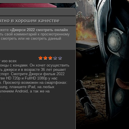
атно в хорошем качестве
можете
«Джерси 2022 смотреть онлайн
ть свой комментарий к просмотренному
смотреть или не смотреть данный
 изо всех
концы с концами. Он хочет осуществить
ь джерси и в возрасте 36 лет решает
спорт. Смотрите Джерси фильм 2022
ве HD 720p и FullHD 1080p у нас
о. Просмотр возможен на смартфонах:
sung, планшете iPad, на любых
лением Android, а так же на
.
oflux kinogo cc kinogoo kinogo eu