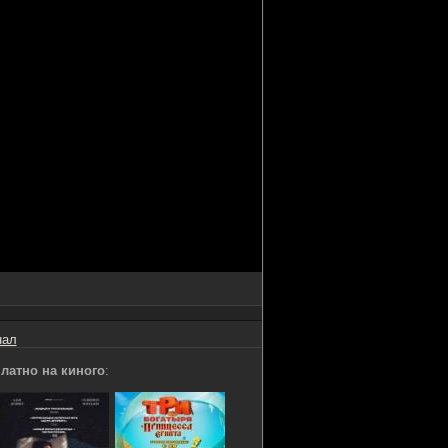
нал
латно на киного
: