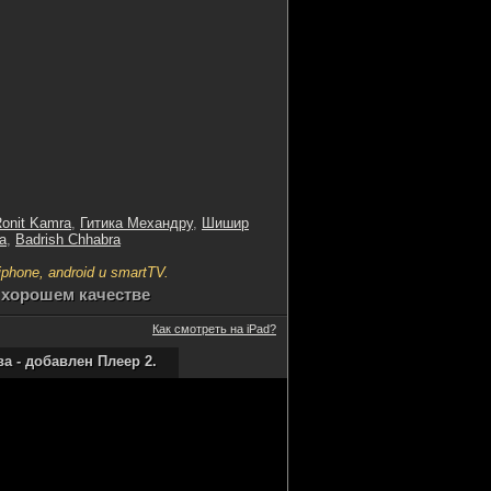
onit Kamra
,
Гитика Механдру
,
Шишир
а
,
Badrish Chhabra
hone, android и smartTV.
 хорошем качестве
Как смотреть на iPad?
 - добавлен Плеер 2.