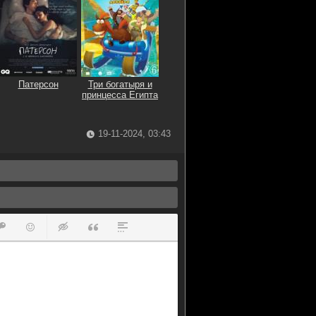
Патерсон
Три богатыря и
принцесса Египта
19-11-2024, 03:43
ок
й список
ь ссылку
тавить защищенную ссылку
Вставить смайлик
Вставка скрытого текста
Вставка цитаты
Вставка спойлера