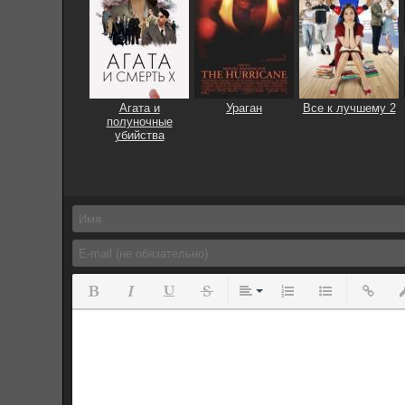
Агата и
Ураган
Все к лучшему 2
полуночные
убийства
Полужирный
Курсив
Подчеркнутый
Зачеркнутый
Выравнивание
Нумерованный спис
Маркированны
Вставит
Вс