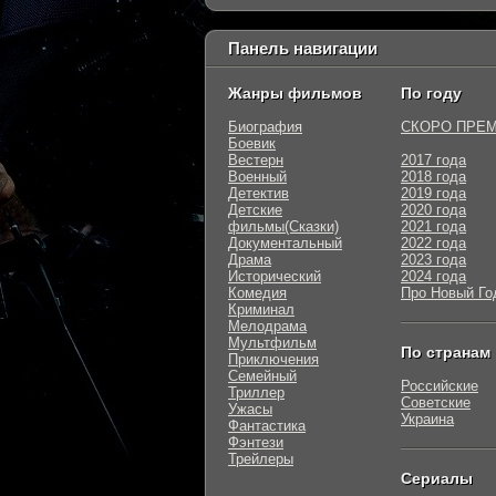
Панель навигации
Жанры фильмов
По году
Биография
СКОРО ПРЕ
Боевик
Вестерн
2017 года
Военный
2018 года
Детектив
2019 года
Детские
2020 года
фильмы(Сказки)
2021 года
Документальный
2022 года
Драма
2023 года
Исторический
2024 года
Комедия
Про Новый Го
Криминал
Мелодрама
Мультфильм
По странам
Приключения
Семейный
Российские
Триллер
Советские
Ужасы
Украина
Фантастика
Фэнтези
Трейлеры
Сериалы