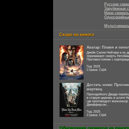
Русские сери
Зарубежные 
Мини сериал
Односерийны
Мультсериал
Скоро на киного
Аватар: Пламя и пепе
Джейк Салли Нейтири и их д
переживают смерть Нетейа
Противостояние с корпораци
Год: 2025
Страна: США
Достать ножи: Просни
мертвец
Преподобного Джада перево
в старую церковь в штате 
где проповедует монсеньор
Джефферсон...
Год: 2025
Страна: США
Обновления сериалов на киного