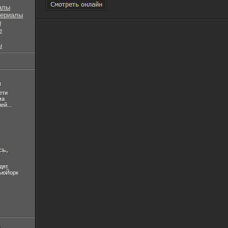
алы
сериалы
ы
е
ы
л
ети
ма
ей...
сь,
дят
НьюЙорк