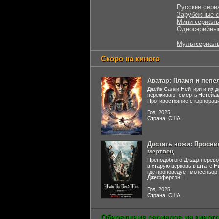
Русские сери
Зарубежные 
Мини сериал
Односерийны
Мультсериал
Скоро на киного
Аватар: Пламя и пепе
Джейк Салли Нейтири и их д
переживают смерть Нетейа
Противостояние с корпораци
Год: 2025
Страна: США
Достать ножи: Просни
мертвец
Преподобного Джада перево
в старую церковь в штате 
где проповедует монсеньор
Джефферсон...
Год: 2025
Страна: США
Обновления сериалов на киного