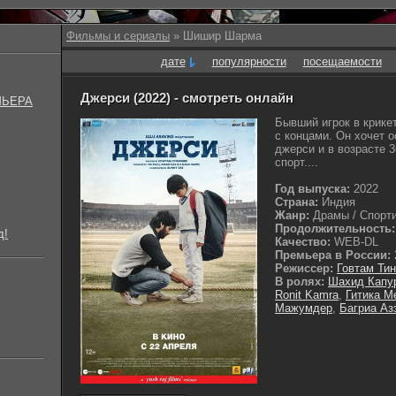
Фильмы и сериалы
» Шишир Шарма
дате
популярности
посещаемости
Джерси (2022) - смотреть онлайн
МЬЕРА
Бывший игрок в крике
с концами. Он хочет 
джерси и в возрасте 
спорт....
Год выпуска:
2022
Страна:
Индия
Жанр:
Драмы / Спорти
Продолжительность:
д!
Качество:
WEB-DL
Премьера в России:
Режиссер:
Говтам Ти
В ролях:
Шахид Капу
Ronit Kamra
,
Гитика М
Мажумдер
,
Багриа Аз