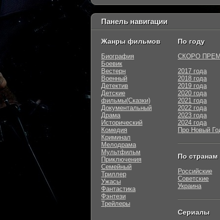
Панель навигации
Жанры фильмов
По году
Биография
СКОРО ПРЕ
Боевик
Вестерн
2017 года
Военный
2018 года
Детектив
2019 года
Детские
2020 года
фильмы(Сказки)
2021 года
Документальный
2022 года
Драма
2023 года
Исторический
2024 года
Комедия
Про Новый Го
Криминал
Мелодрама
Мультфильм
По странам
Приключения
Семейный
Российские
Триллер
Советские
Ужасы
Украина
Фантастика
Фэнтези
Трейлеры
Сериалы