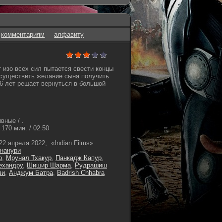
комментариям
алфавиту
т изо всех сил пытается свести концы
осуществить желание сына получить
36 лет решает вернуться в большой
вные / .
170 мин. / 02:50
22 апреля 2022, «Indian Films»
ннанури
р
,
Мрунал Тхакур
,
Панкадж Капур
,
ехандру
,
Шишир Шарма
,
Рудрашиш
зи
,
Анджум Батра
,
Badrish Chhabra