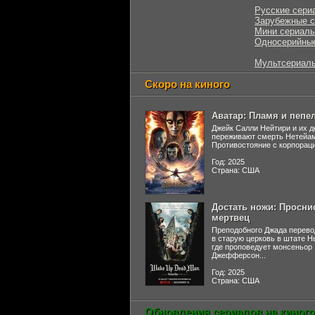
Русские сери
Зарубежные 
Мини сериал
Односерийны
Мультсериал
Скоро на киного
Аватар: Пламя и пепе
Джейк Салли Нейтири и их д
переживают смерть Нетейа
Противостояние с корпораци
Год: 2025
Страна: США
Достать ножи: Просни
мертвец
Преподобного Джада перево
в старую церковь в штате 
где проповедует монсеньор
Джефферсон...
Год: 2025
Страна: США
Обновления сериалов на киного