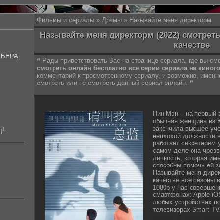
Фильмы и сериалы
»
Драмы
» Называйте меня директорм
Называйте меня директорм (2022) смотрет
качестве
МЬЕРА
❝ Рады приветствовать Вас на странице сериала, где вы с
смотреть онлайн бесплатно все серии сериала на киного
комментарий к просмотренному сериалу, и возможно, имен
смотреть или не смотреть данный сериал онлайн. ❞
Нин Мэн – на первый 
обычная женщина из Ю
закончила высшее уче
д!
неплохой должности в
работает секретарем 
самом деле она чрезв
личность, которая им
способны помочь ей з
Называйте меня дирек
качестве все сезоны 
1080p у нас совершен
смартфонах: Apple iO
любых устройствах по
телевизорах Smart TV
lostfilm tv lordfilm kin