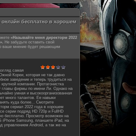
ь онлайн бесплатно в хорошем
можете
«Называйте меня директорм 2022
».
Не забудьте оставить свой
но ваше мнение будет решающим
взгляд самая
жной Кореи, которая не так давно
бное заведение и теперь трудиться на
 крупной компании. Протагонистка
у главы фирмы по имени Ли. Однако на
ычайно умная и высокоорганизованная
еет много талантов. Ее навыки
анять куда более... Смотрите
торм сериал 2022 года в хорошем
все серии подряд HD 720p и FullHD
но бесплатно. Просмотр возможен на
S iPhone Samsung, планшете iPad, на
д управлением Android, а так же на
.
oflux kinogo cc kinogoo kinogo eu