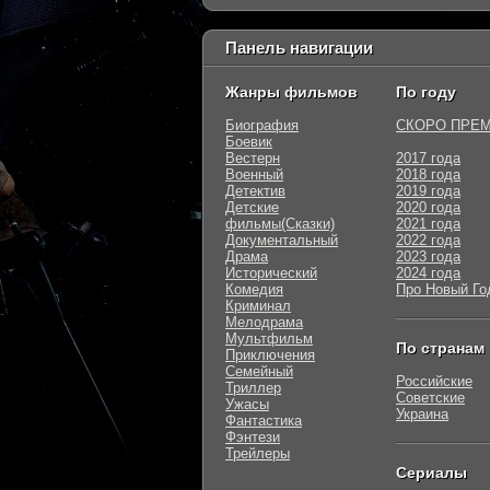
Панель навигации
Жанры фильмов
По году
Биография
СКОРО ПРЕ
Боевик
Вестерн
2017 года
Военный
2018 года
Детектив
2019 года
Детские
2020 года
фильмы(Сказки)
2021 года
Документальный
2022 года
Драма
2023 года
Исторический
2024 года
Комедия
Про Новый Го
Криминал
Мелодрама
Мультфильм
По странам
Приключения
Семейный
Российские
Триллер
Советские
Ужасы
Украина
Фантастика
Фэнтези
Трейлеры
Сериалы