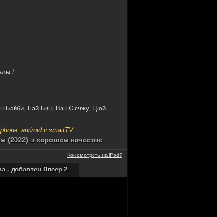
алы
/
..
ун Бэйби
,
Бай Бин
,
Ван Сючжу
,
Цюй
hone, android и smartTV.
 (2022) в хорошем качестве
Как смотреть на iPad?
 - добавлен Плеер 2.