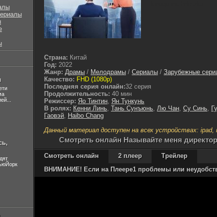
kinogo.inc hdrezka
алы
сериалы
ы
е
ы
Страна:
Китай
Год:
2022
Жанр:
Драмы
/
Мелодрамы
/
Сериалы
/
Зарубежные сери
Качество:
FHD (1080p)
л
Последняя серия онлайн:
32 серия
ети
Продолжительность:
40 мин
ма
ей...
Режиссер:
Яо Тинтин
,
Ян Тункунь
В ролях:
Кенни Линь
,
Тань Сунъюнь
,
Лю Чан
,
Су Синь
,
Г
Гаовэй
,
Haibo Chang
Данный материал доступен на всех устройствах: ipad, ip
Cмотреть онлайн Называйте меня директорм
сь,
Смотреть онлайн
2 плеер
Трейлер
дят
НьюЙорк
ВНИМАНИЕ! Если на Плеере1 проблемы или неудобства