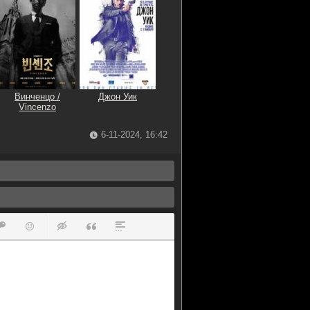
Винченцо /
Джон Уик
Vincenzo
6-11-2024, 16:42
ок
й список
ь ссылку
тавить защищенную ссылку
Вставить смайлик
Вставка скрытого текста
Вставка цитаты
Вставка спойлера