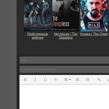
Убийственные
Неспящие / The
Уловка / The Cheat
каблуки
Sleepless
Полужирный
Курсив
Подчеркнутый
Зачеркнутый
Выравнивание
Нумерованный спис
Маркированны
Вставит
Вс