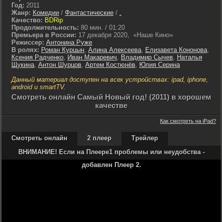
Год:
2011
Жанр:
Комедии
/
Фантастические
/
.
Качество:
BDRip
Продолжительность:
80 мин. / 01:20
Премьера в России:
17 декабря 2020, «Наше Кино»
Режиссер:
Антонина Руже
В ролях:
Роман Курцын
,
Алина Алексеева
,
Елизавета Кононова
,
Ксения Радченко
,
Иван Макаревич
,
Владимир Сычев
,
Наталья
Щукина
,
Антон Шурцов
,
Артем Костюнёв
,
Юлия Серина
Данный материал доступен на всех устройствах: ipad, iphone,
android и smartTV.
Cмотреть онлайн Самый Новый год! (2011) в хорошем
качестве
Как смотреть на iPad?
Смотреть онлайн
2 плеер
Трейлер
ВНИМАНИЕ! Если на Плеере1 проблемы или неудобства -
добавлен Плеер 2.