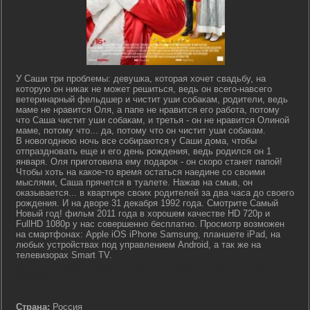
У Саши три проблемы: девушка, которая хочет свадьбу, на
которую он никак не может решиться, ведь он всего-навсего
ветеринарный фельдшер и чистит уши собакам, родители, ведь
маме не нравится Оля, а папе не нравится его работа, потому
что Саша чистит уши собакам, и третья - он не нравится Олиной
маме, потому что... да, потому что он чистит уши собакам.
В новогоднюю ночь все собираются у Саши дома, чтобы
отпраздновать еще и его день рождения, ведь родился он 1
января. Оля приготовила ему подарок - он скоро станет папой!
Чтобы хоть на какое-то время остаться наедине со своими
мыслями, Саша прячется в туалете. Нажав на смыв, он
оказывается... в квартире своих родителей за два часа до своего
рождения. И на дворе 31 декабря 1992 года. Смотрите Самый
Новый год! фильм 2011 года в хорошем качестве HD 720p и
FullHD 1080p у нас совершенно бесплатно. Просмотр возможен
на смартфонах: Apple iOS iPhone Samsung, планшете iPad, на
любых устройствах под управлением Android, а так же на
телевизорах Smart TV.
lostfilm tv lordfilm kinoflux kinogo cc kinogoo kinogo eu kinogo.inc
hdrezka
Страна:
Россия