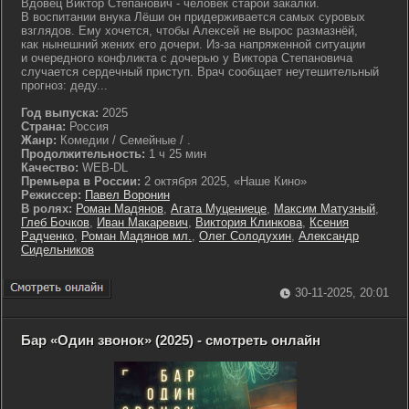
Вдовец Виктор Степанович - человек старой закалки.
В воспитании внука Лёши он придерживается самых суровых
взглядов. Ему хочется, чтобы Алексей не вырос размазнёй,
как нынешний жених его дочери. Из-за напряженной ситуации
и очередного конфликта с дочерью у Виктора Степановича
случается сердечный приступ. Врач сообщает неутешительный
прогноз: деду...
Год выпуска:
2025
Страна:
Россия
Жанр:
Комедии / Семейные / .
Продолжительность:
1 ч 25 мин
Качество:
WEB-DL
Премьера в России:
2 октября 2025, «Наше Кино»
Режиссер:
Павел Воронин
В ролях:
Роман Мадянов
,
Агата Муцениеце
,
Максим Матузный
,
Глеб Бочков
,
Иван Макаревич
,
Виктория Клинкова
,
Ксения
Радченко
,
Роман Мадянов мл.
,
Олег Солодухин
,
Александр
Сидельников
30-11-2025, 20:01
Бар «Один звонок» (2025) - смотреть онлайн