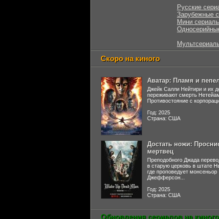
Русские сери
Зарубежные 
Мини сериал
Односерийны
Мультсериал
Скоро на киного
Аватар: Пламя и пепе
Джейк Салли Нейтири и их д
переживают смерть Нетейа
Противостояние с корпораци
Год: 2025
Страна: США
Достать ножи: Просни
мертвец
Преподобного Джада перево
в старую церковь в штате 
где проповедует монсеньор
Джефферсон...
Год: 2025
Страна: США
Обновления сериалов на киного