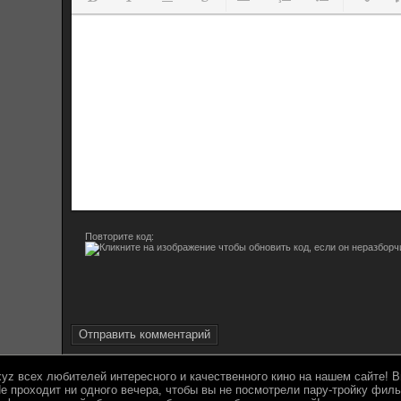
Полужирный
Курсив
Подчеркнутый
Зачеркнутый
Выравнивание
Нумерованный спис
Маркированны
Вставит
Вс
Повторите код:
Отправить комментарий
.xyz всех любителей интересного и качественного кино на нашем сайте!
е проходит ни одного вечера, чтобы вы не посмотрели пару-тройку филь