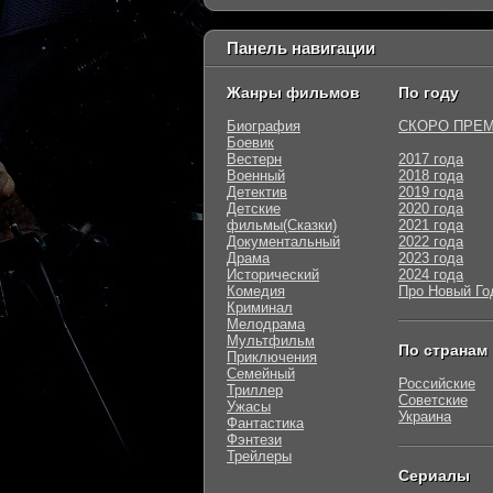
Панель навигации
Жанры фильмов
По году
Биография
СКОРО ПРЕ
Боевик
Вестерн
2017 года
Военный
2018 года
Детектив
2019 года
Детские
2020 года
фильмы(Сказки)
2021 года
Документальный
2022 года
Драма
2023 года
Исторический
2024 года
Комедия
Про Новый Го
Криминал
Мелодрама
Мультфильм
По странам
Приключения
Семейный
Российские
Триллер
Советские
Ужасы
Украина
Фантастика
Фэнтези
Трейлеры
Сериалы