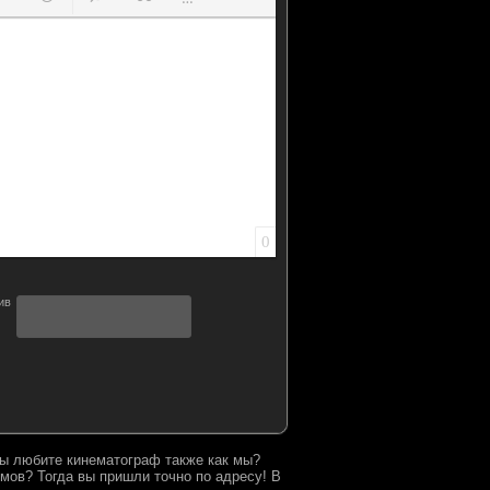
ок
й список
ь ссылку
тавить защищенную ссылку
Вставить смайлик
Вставка скрытого текста
Вставка цитаты
Вставка спойлера
0
 Вы любите кинематограф также как мы?
мов? Тогда вы пришли точно по адресу! В