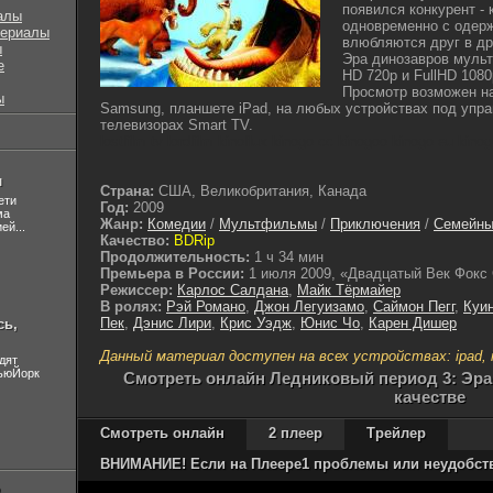
появился конкурент - 
алы
одновременно с одерж
сериалы
влюбляются друг в др
ы
Эра динозавров мульт
е
HD 720p и FullHD 108
Просмотр возможен на
ы
Samsung, планшете iPad, на любых устройствах под управ
телевизорах Smart TV.
lostfilm tv lordfilm kinoflux kinogo cc kinogoo kinogo eu kino
л
Страна:
США, Великобритания, Канада
ети
Год:
2009
ма
Жанр:
Комедии
/
Мультфильмы
/
Приключения
/
Семейн
ей...
Качество:
BDRip
Продолжительность:
1 ч 34 мин
Премьера в России:
1 июля 2009, «Двадцатый Век Фокс
Режиссер:
Карлос Салдана
,
Майк Тёрмайер
В ролях:
Рэй Романо
,
Джон Легуизамо
,
Саймон Пегг
,
Куи
Пек
,
Дэнис Лири
,
Крис Уэдж
,
Юнис Чо
,
Карен Дишер
сь,
Данный материал доступен на всех устройствах: ipad, ip
дят
НьюЙорк
Cмотреть онлайн Ледниковый период 3: Эра 
качестве
Смотреть онлайн
2 плеер
Трейлер
ВНИМАНИЕ! Если на Плеере1 проблемы или неудобства