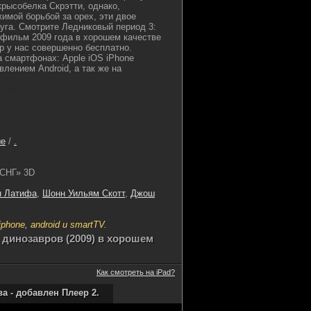
крысобелка Скрэтти, однако,
имой борьбой за орех, эти двое
уга. Смотрите Ледниковый период 3:
фильм 2009 года в хорошем качестве
0p у нас совершенно бесплатно.
 смартфонах: Apple iOS iPhone
лением Android, а так же на
go.inc hdrezka
ые
/
.
 СНГ» 3D
н Латифа
,
Шонн Уильям Скотт
,
Джош
hone, android и smartTV.
динозавров (2009) в хорошем
Как смотреть на iPad?
 - добавлен Плеер 2.