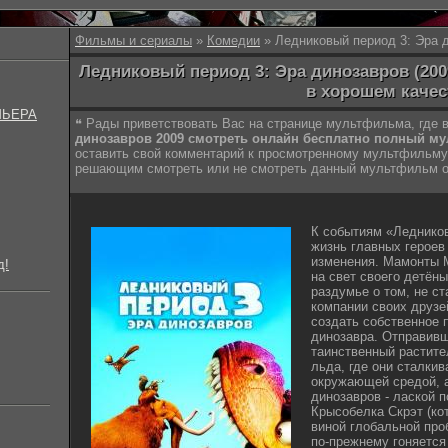
Фильмы и сериалы
»
Комедии
» Ледниковый период 3: Эра 
Ледниковый период 3: Эра динозавров (200
в хорошем качес
МЬЕРА
❝ Рады приветствовать Вас на странице мультфильма, где
динозавров 2009 смотреть онлайн бесплатно полный му
оставить свой комментарий к просмотренному мультфильму
решающим смотреть или не смотреть данный мультфильм о
К событиям «Ледников
жизнь главных герое
изменения. Мамонты 
д!
на свет своего детёны
раздумье о том, не с
компании своих друзе
создать собственное 
динозавра. Отправивш
таинственный растит
льда, где они сталки
окружающей средой, а
динозавров - лаской п
Крысобелка Скрэт (ко
виной глобальной про
по-прежнему гоняется 