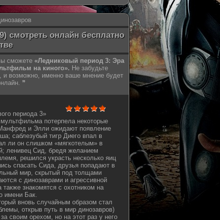
динозавров
9) смотреть онлайн бесплатно
тве
 вы сможете
«Ледниковый период 3: Эра
льтфильм на киного».
Не забудьте
, и возможно, именно ваше мнение будет
нлайн. ❞
ого периода 3»
в мультфильма потерпела некоторые
Манфред и Элли ожидают появление
ша; саблезубый тигр Диего впал в
тал ли он слишком «мягкотелым» в
й; ленивец Сид, бредя желанием
племя, решился украсть несколько яиц
ись спасать Сида, друзья попадают в
ельный мир, скрытый под толщами
ваются с динозаврами и агрессивной
 также знакомятся с охотником на
о имени Бак.
торый вновь случайным образом стал
блемы, открыв путь в мир динозавров)
за своим орехом, но на этот раз у него