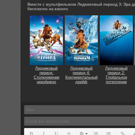
Вместе с мультфильмом Ледниковый период 3: Эра ди
бесплатно на киного
:
Ледниковый
Ледниковый
Ледниковый
период:
период 4:
период 2:
Столкновение
Континентальный
Глобальное
неизбежно
дрейф
потепление