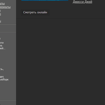
Джесси Джей
алы
сериалы
ы
е
ы
л
ети
ма
ей...
сь,
дят
НьюЙорк