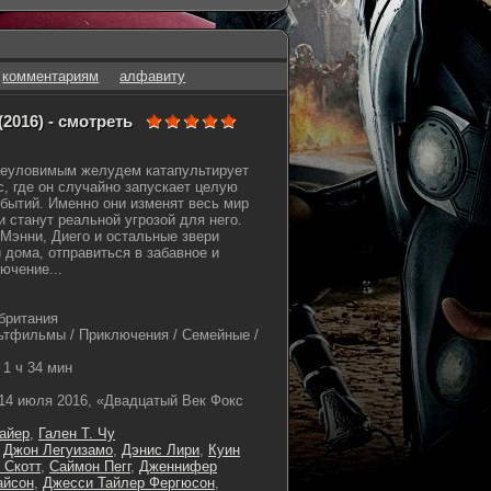
комментариям
алфавиту
016) - смотреть
 неуловимым желудем катапультирует
с, где он случайно запускает целую
бытий. Именно они изменят весь мир
 станут реальной угрозой для него.
 Мэнни, Диего и остальные звери
 дома, отправиться в забавное и
ючение...
британия
тфильмы / Приключения / Семейные /
1 ч 34 мин
14 июля 2016, «Двадцатый Век Фокс
айер
,
Гален Т. Чу
,
Джон Легуизамо
,
Дэнис Лири
,
Куин
 Скотт
,
Саймон Пегг
,
Дженнифер
айсон
,
Джесси Тайлер Фергюсон
,