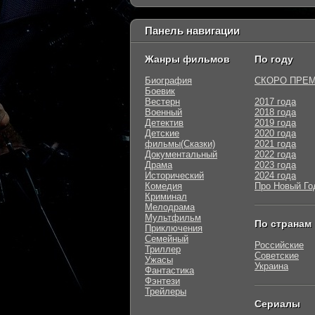
Панель навигации
Жанры фильмов
По году
Биография
СКОРО ПРЕ
Боевик
Вестерн
2017 года
Военный
2018 года
Детектив
2019 года
Детские
2020 года
фильмы(Сказки)
2021 года
Документальный
2022 года
Драма
2023 года
Исторический
2024 года
Комедия
Про Новый Го
Криминал
Мелодрама
Мультфильм
По странам
Приключения
Семейный
Российские
Триллер
Советские
Ужасы
Украина
Фантастика
Фэнтези
Трейлеры
Сериалы