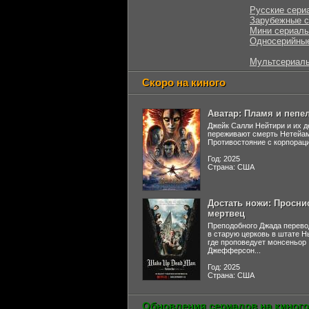
Русские сери
Зарубежные 
Мини сериал
Односерийны
Мультсериал
Скоро на киного
Аватар: Пламя и пепе
Джейк Салли Нейтири и их д
переживают смерть Нетейа
Противостояние с корпораци
Год: 2025
Страна: США
Достать ножи: Просни
мертвец
Преподобного Джада перево
в старую церковь в штате 
где проповедует монсеньор
Джефферсон...
Год: 2025
Страна: США
Обновления сериалов на киного