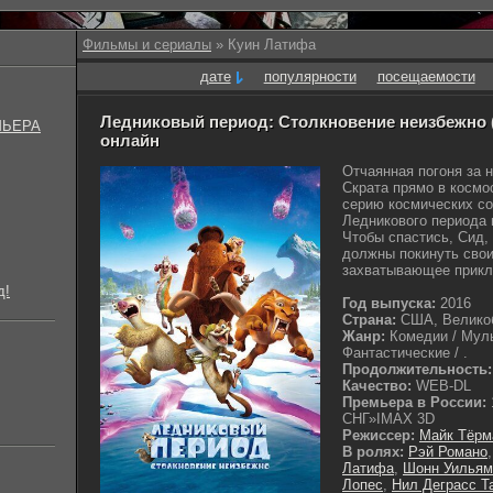
Фильмы и сериалы
» Куин Латифа
дате
популярности
посещаемости
Ледниковый период: Столкновение неизбежно (2
МЬЕРА
онлайн
Отчаянная погоня за
Скрата прямо в космо
серию космических со
Ледникового периода и
Чтобы спастись, Сид,
должны покинуть свои
захватывающее прикл
д!
Год выпуска:
2016
Страна:
США, Велико
Жанр:
Комедии / Муль
Фантастические / .
Продолжительность:
Качество:
WEB-DL
Премьера в России:
СНГ»IMAX 3D
Режиссер:
Майк Тёрм
В ролях:
Рэй Романо
Латифа
,
Шонн Уильям
Лопес
,
Нил Деграсс Т