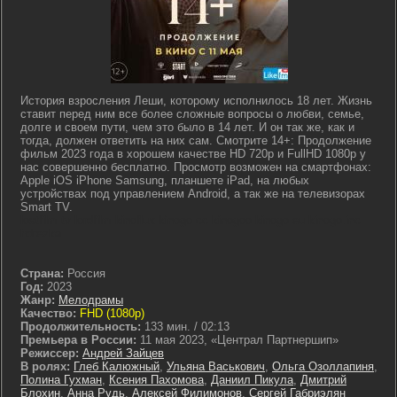
История взросления Леши, которому исполнилось 18 лет. Жизнь
ставит перед ним все более сложные вопросы о любви, семье,
долге и своем пути, чем это было в 14 лет. И он так же, как и
тогда, должен ответить на них сам. Смотрите 14+: Продолжение
фильм 2023 года в хорошем качестве HD 720p и FullHD 1080p у
нас совершенно бесплатно. Просмотр возможен на смартфонах:
Apple iOS iPhone Samsung, планшете iPad, на любых
устройствах под управлением Android, а так же на телевизорах
Smart TV.
lostfilm tv lordfilm kinoflux kinogo cc kinogoo kinogo eu kinogo.inc
hdrezka
Страна:
Россия
Год:
2023
Жанр:
Мелодрамы
Качество:
FHD (1080p)
Продолжительность:
133 мин. / 02:13
Премьера в России:
11 мая 2023, «Централ Партнершип»
Режиссер:
Андрей Зайцев
В ролях:
Глеб Калюжный
,
Ульяна Васькович
,
Ольга Озоллапиня
,
Полина Гухман
,
Ксения Пахомова
,
Даниил Пикула
,
Дмитрий
Блохин
,
Анна Рудь
,
Алексей Филимонов
,
Сергей Габриэлян