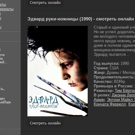
алы
сериалы
ы
е
Эдвард руки-ножницы (1990) - смотреть онлайн
ы
Старый и одинокий уч
Но не успел доделать 
им молодого человека 
нечто вроде ножниц, 
доме в полном одино
л
женщина-коммивояжер 
Эдвард пытается...
ети
ма
ей...
Год выпуска:
1990
Страна:
США
Жанр:
Драмы / Мелодр
Продолжительность:
Качество:
BDRip
Премьера в России:
сь,
Режиссер:
Тим Бёрто
В ролях:
Джонни Деп
дят
Аркин
,
Энтони Майкл
НьюЙорк
Кончата Феррелл
,
Кэр