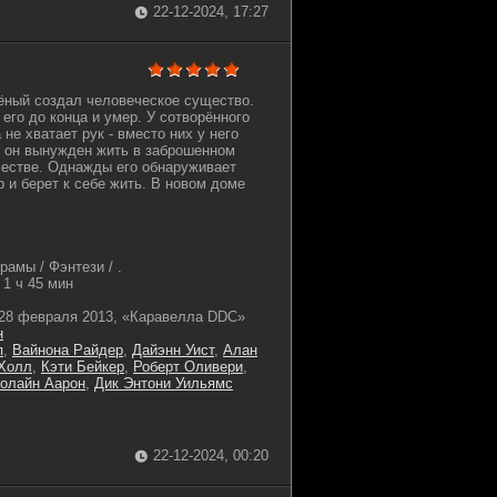
22-12-2024, 17:27
ёный создал человеческое существо.
его до конца и умер. У сотворённого
не хватает рук - вместо них у него
и он вынужден жить в заброшенном
честве. Однажды его обнаруживает
и берет к себе жить. В новом доме
амы / Фэнтези / .
1 ч 45 мин
28 февраля 2013, «Каравелла DDC»
н
п
,
Вайнона Райдер
,
Дайэнн Уист
,
Алан
 Холл
,
Кэти Бейкер
,
Роберт Оливери
,
олайн Аарон
,
Дик Энтони Уильямс
22-12-2024, 00:20