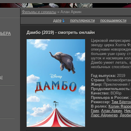
Фильмы и сериалы
» Алан Аркин
дате
популярности
посещаемости
Дамбо (2019) - смотреть онлайн
МЬЕРА
Цирковой импресарио
звезду цирка Холта Ф
опекунами новорожден
большие уши сразу с
шуток и насмешек колл
Дамбо умеет летать, 
необычных способност
Год выпуска:
2019
д!
Страна:
Великобритан
Жанр:
Приключения / 
Продолжительность:
Качество:
BDRip
Премьера в России:
Режиссер:
Тим Бёрто
В ролях:
Колин Фарр
Грин
,
Алан Аркин
,
Ник
Ларс Айдингер
,
Деоби