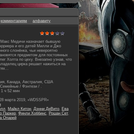
комментариям
алфавиту
 Макс Медичи назначает бывшую
эрриера и его детей Милли и Джо
ного слонёнка, чьи невероятно
тановятся предметом для постоянных
ег Холта по цеху. Внезапно узнав, что
владелец цирка решает нажиться на
ях...
ия, Канада, Австралия, США
Семейные / Фэнтези / .
1 ч 52 мин
28 марта 2019, «WDSSPR»
н
елл
,
Майкл Китон
,
Дэнни ДеВито
,
Ева
о Паркер
,
Финли Хоббинс
,
Рошан Сет
,
а Опарей