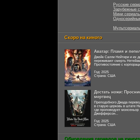
Русские сери
Зарубежные 
Мини сериал
Односерийны
Мультсериал
Скоро на киного
Аватар: Пламя и пепе
Джейк Салли Нейтири и их д
переживают смерть Нетейа
Противостояние с корпораци
Год: 2025
Страна: США
Достать ножи: Просни
мертвец
Преподобного Джада перево
в старую церковь в штате 
где проповедует монсеньор
Джефферсон...
Год: 2025
Страна: США
Обновления сериалов на киного