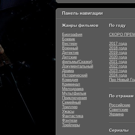
Панель навигации
Жанры фильмов
По году
Биография
СКОРО ПРЕ
Боевик
Вестерн
2017 года
Военный
2018 года
Детектив
2019 года
Детские
2020 года
фильмы(Сказки)
2021 года
Документальный
2022 года
Драма
2023 года
Исторический
2024 года
Комедия
Про Новый Го
Криминал
Мелодрама
Мультфильм
По странам
Приключения
Семейный
Российские
Триллер
Советские
Ужасы
Украина
Фантастика
Фэнтези
Трейлеры
Сериалы