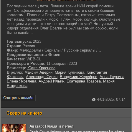
Последний месяц лета. Лучшие врачи НИИ скорой помощи
им. Склифосовского отправляются в гости к своим бывшим
коллегам - Полине и Петру Пастуховым, которые несколько
лет назад переехали к морю. Пляж, море, солнце, счастливые
женщины и дети - это ли не настоящий отпуск? Но лучший
хирург отделения Олег Брагин не был бы самим собою, если
бы не нашёл...
Год выпуска:
2023
Страна:
Россия
Жанр:
Мелодрамы / Сериалы / Русские сериалы / ..
Продолжительность:
45 мин
Качество:
WEB-DL
Премьера в России:
11 февраля 2023
Режиссер:
Юлия Краснова
В ролях:
Максим Аверин
,
Мария Куликова
,
Константин
Юшкевич
,
Александр Сирин
,
Владимир Жеребцов
,
Анна Якунина
,
Елена Яковлева
,
Андрей Ильин
,
Екатерина Травова
,
Мария
Рыщенкова
4-01-2025, 07:14
Скоро на киного
Аватар: Пламя и пепел
Джейк Салли Нейтири и их дети переживают смерть Нетейама