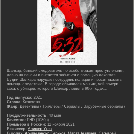
Шалкар, бывший следователь по особо тяжким преступлениям,
давно на пенсии и пытается забыться с помощью алкоголя.
Будни Шалкара нарушает сотрудник полиции и просит оказать
помощь следствию. В городе объявился маньяк, чей почерк
схож с убийцей, которого Шалкар ловил в 90-х годах....
Год выпуска:
2021
Страна:
Казахстан
Жанр:
Детективы / Триллеры / Сериалы / Зарубежные сериалы /
..
Продолжительность:
40 мин
Качество:
FHD (1080p)
Премьера в России:
11 ноября 2021
Режиссер:
Алишер Утев
В ролях:
Абильмансур Сериков
,
Марат Амираев
,
Сагызбай