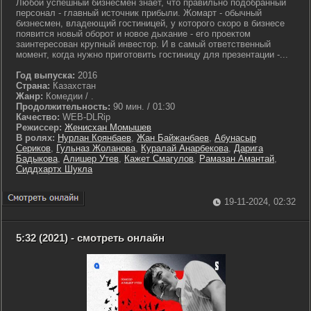
Любой успешный бизнесмен знает, что правильно подобранный
персонал - главный источник прибыли. Жомарт - обычный
бизнесмен, владеющий гостиницей, у которого скоро в бизнесе
появится новый оборот и новое дыхание - его проектом
заинтересован крупный инвестор. И в самый ответственный
момент, когда нужно приготовить гостиницу для презентации -...
Год выпуска:
2016
Страна:
Казахстан
Жанр:
Комедии / .
Продолжительность:
90 мин. / 01:30
Качество:
WEB-DLRip
Режиссер:
Женисхан Момышев
В ролях:
Нурлан Коянбаев
,
Жан Байжанбаев
,
Абунасыр
Сериков
,
Гульназ Жоланова
,
Куралай Анарбекова
,
Дарига
Бадыкова
,
Алишер Утев
,
Кажет Смагулов
,
Рамазан Амантай
,
Сиддхартх Шукла
19-11-2024, 02:32
5:32 (2021) - смотреть онлайн