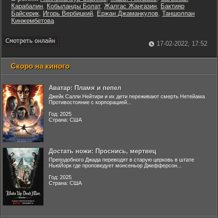
Карабалин
,
Кобыланды Болат
,
Жалгас Жангазин
,
Бактияр
Байсерик
,
Игорь Вербицкий
,
Ержан Джаманкулов
,
Таншолпан
Кинжембетова
17-02-2022, 17:52
Скоро на киного
Аватар: Пламя и пепел
Джейк Салли Нейтири и их дети переживают смерть Нетейама
Противостояние с корпорацией...
Год: 2025
Страна: США
Достать ножи: Проснись, мертвец
Преподобного Джада переводят в старую церковь в штате
НьюЙорк где проповедует монсеньор Джефферсон...
Год: 2025
Страна: США