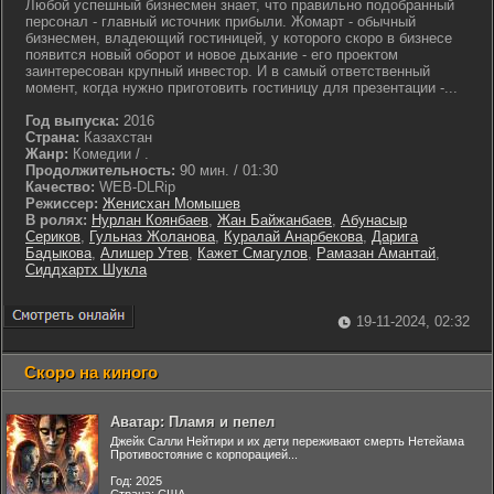
Любой успешный бизнесмен знает, что правильно подобранный
персонал - главный источник прибыли. Жомарт - обычный
бизнесмен, владеющий гостиницей, у которого скоро в бизнесе
появится новый оборот и новое дыхание - его проектом
заинтересован крупный инвестор. И в самый ответственный
момент, когда нужно приготовить гостиницу для презентации -...
Год выпуска:
2016
Страна:
Казахстан
Жанр:
Комедии / .
Продолжительность:
90 мин. / 01:30
Качество:
WEB-DLRip
Режиссер:
Женисхан Момышев
В ролях:
Нурлан Коянбаев
,
Жан Байжанбаев
,
Абунасыр
Сериков
,
Гульназ Жоланова
,
Куралай Анарбекова
,
Дарига
Бадыкова
,
Алишер Утев
,
Кажет Смагулов
,
Рамазан Амантай
,
Сиддхартх Шукла
19-11-2024, 02:32
Скоро на киного
Аватар: Пламя и пепел
Джейк Салли Нейтири и их дети переживают смерть Нетейама
Противостояние с корпорацией...
Год: 2025