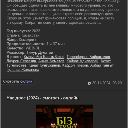
Чиновник Кайрат выигрывает тендер на строительство больницы.
Он обещает сделать из неё клинику мирового уровня, но это
оказывается лишь красивыми словами, а на деле коррупционер
на деньги налогоплательщиков строит себе роскошную дачу.
Скоро об этом узнаёт финансовая полиция, и, чтобы не сесть
в тюрьму, Кайрат по совету своего адвоката решает...
Год выпуска:
2022
Страна:
Казахстан
Жанр:
Комедии / .
Продолжительность:
1 ч 37 мин
Качество:
WEB-DL
Режиссер:
Тимур Дулатов
В ролях:
Кылышбек Касымбеков
,
Толепберген Байсакалов
,
Даурен Сергазин
,
Ашим Ахметов
,
Кайрат Адилгерей
,
Асхат
Тугельбаев
,
Канат Кунгужинов
,
Кабдол Тлеков
,
Айбар Тангыт
,
Гульназ Жоланова
30-11-2024, 06:29
Нас двое (2024) - смотреть онлайн