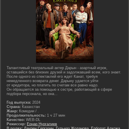
Талантливый театральный актер Дарын - азартный игрок,
оставшийся без близких друзей и задолжавший всем, кого знает.
После одного из спектаклей его ждет Канат, требуя
немедленного возврата денег. Дарыну удается уйти
от кредитора, но платить по счетам все равно надо.
Он обращается за помощью к сестре, работающей в сфере
подбора персонала, но она...
Год выпуска:
2024
Страна:
Казахстан
Жанр:
Комедии / .
Продолжительность:
1 ч 27 мин
Качество:
WEB-DL
Режиссер:
Ернар Нургалиев
В ролях:
Даурен Сергазин
,
Гульназ Жоланова
,
Ерболат Алкожа
,