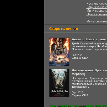
Русские сери
Зарубежные 
Мини сериал
Односерийны
Мультсериал
Скоро на киного
Аватар: Пламя и пепе
Джейк Салли Нейтири и их д
переживают смерть Нетейа
Противостояние с корпораци
Год: 2025
Страна: США
Достать ножи: Просни
мертвец
Преподобного Джада перево
в старую церковь в штате 
где проповедует монсеньор
Джефферсон...
Год: 2025
Страна: США
Обновления сериалов на киного