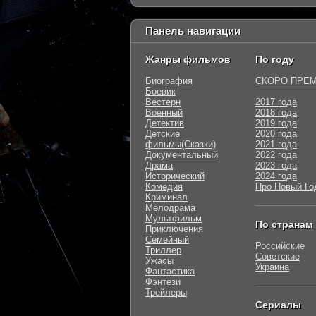
Панель навигации
Жанры фильмов
По году
Биография
СКОРО ПРЕ
Боевик
Вестерн
2017 года
Военный
2018 года
Детектив
2019 года
Детские
2020 года
фильмы(Сказки)
2021 года
Документальный
2022 года
Драма
2023 года
Исторический
2024 года
Комедия
Про Новый Го
Криминал
Мелодрама
Мультфильм
По странам
Приключения
Семейный
Российские
Триллер
Советские
Ужасы
Украина
Фантастика
Фэнтези
Трейлеры
Сериалы