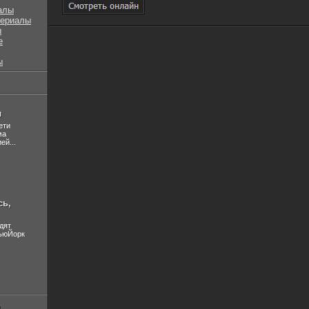
алы
сериалы
ы
е
ы
л
ети
ма
ей...
сь,
дят
НьюЙорк