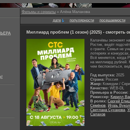
Фильмы и сериалы
» Алёна Малахова
дате
популярности
посещаемости
Миллиард проблем (1 сезон) (2025) - смотреть 
МЬЕРА
Калачёвы экономят на
Ростик, ведёт подсчёт
о гранте. Семья не ун
лотереях и конкурсах,
Всё меняется, когда 
на миллиард рублей. 
чем беспокоиться, вед
Год выпуска:
2025
д!
Страна:
Россия
Жанр:
Комедии / Сериа
Качество:
WEB-DL
Премьера в России:
Режиссер:
Кирилл Ва
В ролях:
Сергей Епи
Семёнов
,
Игорь Вуко
Светлана Суханова
,
У
Салахов