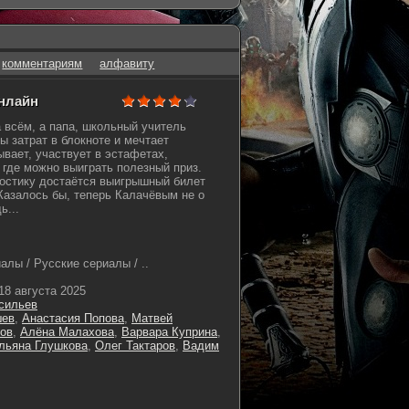
комментариям
алфавиту
онлайн
 всём, а папа, школьный учитель
ы затрат в блокноте и мечтает
ывает, участвует в эстафетах,
 где можно выиграть полезный приз.
Ростику достаётся выигрышный билет
Казалось бы, теперь Калачёвым не о
ь...
лы / Русские сериалы / ..
18 августа 2025
сильев
шев
,
Анастасия Попова
,
Матвей
лов
,
Алёна Малахова
,
Варвара Куприна
,
льяна Глушкова
,
Олег Тактаров
,
Вадим