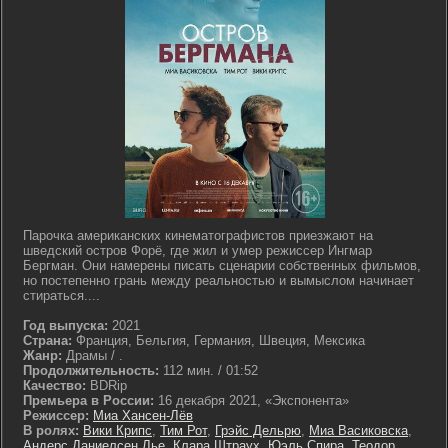
Парочка американских кинематографистов приезжают на
шведский остров Форё, где жил и умер режиссер Ингмар
Бергман. Они намерены писать сценарии собственных фильмов,
но постепенно грань между реальностью и вымыслом начинает
стираться....
Год выпуска:
2021
Страна:
Франция, Бельгия, Германия, Швеция, Мексика
Жанр:
Драмы / .
Продолжительность:
112 мин. / 01:52
Качество:
BDRip
Премьера в России:
16 декабря 2021, «Экспонента»
Режиссер:
Миа Хансен-Лёв
В ролях:
Вики Крипс
,
Тим Рот
,
Грэйс Дельрю
,
Миа Васиковска
,
Андерс Даниелсен Лье
,
Клара Штраух
,
Юэль Спира
,
Теодор