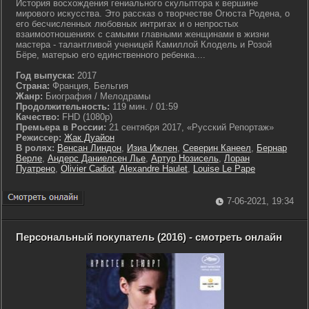
История восхождения гениального скульптора к вершине
мирового искусства. Это рассказ о творчестве Огюста Родена, о
его бесчисленных любовных интригах и о непростых
взаимоотношениях с самыми главными женщинами в жизни
мастера - талантливой ученицей Камиллой Клодель и Розой
Бёре, матерью его единственного ребенка....
Год выпуска:
2017
Страна:
Франция, Бельгия
Жанр:
Биография / Мелодрамы
Продолжительность:
119 мин. / 01:59
Качество:
FHD (1080p)
Премьера в России:
21 сентября 2017, «Русский Репортаж»
Режиссер:
Жак Дуайон
В ролях:
Венсан Линдон
,
Изиа Ижлен
,
Северин Канеел
,
Бернар
Верле
,
Андерс Даниелсен Лье
,
Артур Нозисель
,
Лоран
Пуатрено
,
Olivier Cadiot
,
Alexandre Haulet
,
Louise Le Pape
7-06-2021, 19:34
Персональный покупатель (2016) - смотреть онлайн