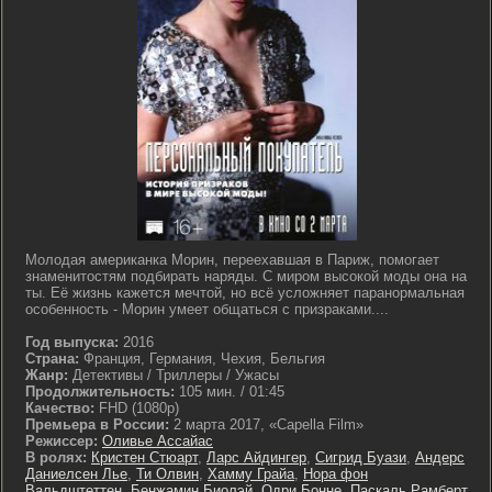
Молодая американка Морин, переехавшая в Париж, помогает
знаменитостям подбирать наряды. С миром высокой моды она на
ты. Её жизнь кажется мечтой, но всё усложняет паранормальная
особенность - Морин умеет общаться с призраками....
Год выпуска:
2016
Страна:
Франция, Германия, Чехия, Бельгия
Жанр:
Детективы / Триллеры / Ужасы
Продолжительность:
105 мин. / 01:45
Качество:
FHD (1080p)
Премьера в России:
2 марта 2017, «Capella Film»
Режиссер:
Оливье Ассайас
В ролях:
Кристен Стюарт
,
Ларс Айдингер
,
Сигрид Буази
,
Андерс
Даниелсен Лье
,
Ти Олвин
,
Хамму Грайа
,
Нора фон
Вальдштеттен
,
Бенжамин Биолэй
,
Одри Бонне
,
Паскаль Рамберт