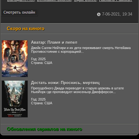
7-06-2021, 19:34
Скоро на киного
Аватар: Пламя и пепел
Джейк Салли Нейтири и их дети переживают смерть Нетейама
Противостояние с корпорацией...
Год: 2025
Страна: США
Достать ножи: Проснись, мертвец
Преподобного Джада переводят в старую церковь в штате
НьюЙорк где проповедует монсеньор Джефферсон...
Год: 2025
Страна: США
Обновления сериалов на киного