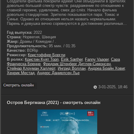
Создатели фильма покорили идеей! Они объединили в зрителях
довольно большой спектр чувств: раздражение по отношению к
главной героине, удивление, смех до слёз. Начало фильма
довольно стандартное. Зрителю показывается пара: Томас и
Синье. Однако их отношения нельзя назвать нормальными.
Парень и девушка вечно соревнуются в достижении различных...
Год выпуска:
2022
Страна:
Норвегия, Швеция
Жанр:
Драмы / Комедии / .
Продолжительность:
95 мин. / 01:35
Качество:
BDRip
Режиссер:
Кристоффер Боргли
В ролях:
Кристин Куят Торп
,
Eirik Sæther
,
Fanny Vaager
,
Сара
Франческа Бренне
,
Фредрик Штенберг Дитлев-Симонсен
,
Стейнар Клоуман Халлерт
,
Ингрид Воллан
,
Андреа Брайн Ховиг
,
Хенрик Местад
,
Андерс Даниелсен Лье
3-01-2025, 18:46
Остров Бергмана (2021) - смотреть онлайн