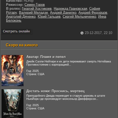
Качество:
HDRip
Режиссер:
Семен Горов
В ролях:
Георгий Хостикоев
,
Надежда Грановская
,
София
Ротару
,
Валерий Меладзе
,
Андрей Данилко
,
Андрей Федорцов
,
Анатолий Дяченко
,
Юрий Гальцев
,
Сергей Мельниченко
,
Инна
Белоконь
23-12-2017, 22:10
Скоро на киного
Аватар: Пламя и пепел
Джейк Салли Нейтири и их дети переживают смерть Нетейама
Противостояние с корпорацией...
Год: 2025
Страна: США
Достать ножи: Проснись, мертвец
Преподобного Джада переводят в старую церковь в штате
НьюЙорк где проповедует монсеньор Джефферсон...
Год: 2025
Страна: США