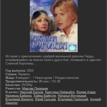
История о приключениях храброй маленькой девочки Герды,
отправившейся на поиски своего друга Кая, попавшего в царство
Снежной Королевы....
Год выпуска:
2003
Страна:
Украина
Жанр:
Комедии / . / Новогодние / Рождественские
Продолжительность:
98 мин. / 01:38
Качество:
DVDRip
Режиссер:
Максим Паперник
В ролях:
Николай Басков
,
Кристина Орбакайте
,
Вадим Азарх
,
Надежда Бабкина
,
Лайма Вайкуле
,
Наталья Ветлицкая
,
Владимир Винокур
,
Юрий Гальцев
,
Владимир Горянский
,
Андрей
Данилко