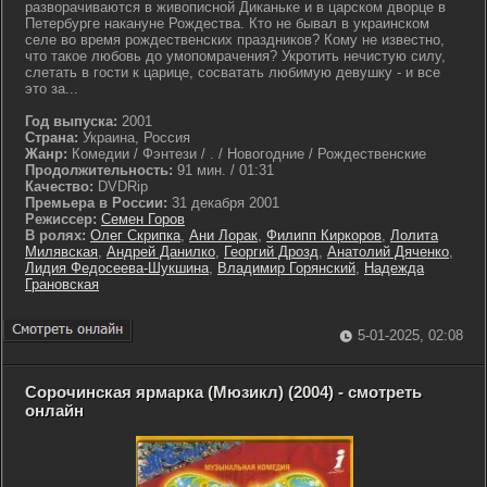
разворачиваются в живописной Диканьке и в царском дворце в
Петербурге накануне Рождества. Кто не бывал в украинском
селе во время рождественских праздников? Кому не известно,
что такое любовь до умопомрачения? Укротить нечистую силу,
слетать в гости к царице, сосватать любимую девушку - и все
это за...
Год выпуска:
2001
Страна:
Украина, Россия
Жанр:
Комедии / Фэнтези / . / Новогодние / Рождественские
Продолжительность:
91 мин. / 01:31
Качество:
DVDRip
Премьера в России:
31 декабря 2001
Режиссер:
Семен Горов
В ролях:
Олег Скрипка
,
Ани Лорак
,
Филипп Киркоров
,
Лолита
Милявская
,
Андрей Данилко
,
Георгий Дрозд
,
Анатолий Дяченко
,
Лидия Федосеева-Шукшина
,
Владимир Горянский
,
Надежда
Грановская
5-01-2025, 02:08
Сорочинская ярмарка (Мюзикл) (2004) - смотреть
онлайн