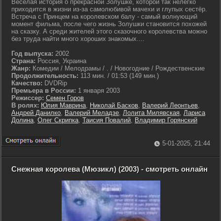
Весёлая история о прекрасной Золушке, которой так нелегко
приходится в жизни из-за самолюбивой мачехи и глупых сестёр.
Встреча с Принцем на королевском балу - самый волнующий
момент фильма, после чего жизнь Золушки становится похожей
на сказку. А среди жителей этого сказочного королевства можно
без труда найти много хороших знакомых....
Год выпуска:
2002
Страна:
Россия, Украина
Жанр:
Комедии / Мелодрамы / . / Новогодние / Рождественские
Продолжительность:
113 мин. / 01:53 (149 мин.)
Качество:
DVDRip
Премьера в России:
1 января 2003
Режиссер:
Семен Горов
В ролях:
Юлия Маврина
,
Николай Басков
,
Валерий Леонтьев
,
Андрей Данилко
,
Валерий Меладзе
,
Лолита Милявская
,
Лариса
Долина
,
Олег Скрипка
,
Таисия Повалий
,
Владимир Горянский
5-01-2025, 21:44
Снежная королева (Мюзикл) (2003) - смотреть онлайн