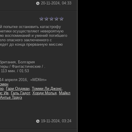
20-11-2024, 04:33
й попытке остановить катастрофу
енетики осуществляют невероятную
ию воспоминаний и умений погибшего
ело опасного заключенного с
ведет до конца прерванную миссию
ритания, Болгария
еры / Фантастические / .
113 мин. / 01:53
14 апреля 2016, «MDfilm»
омен
ер
,
Гари Олдман
,
Томми Ли Джонс
,
с Ив
,
Галь Гадот
,
Хорди Молья
,
Майкл
Антье Трауэ
19-11-2024, 03:24