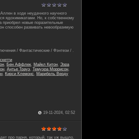
Аллен в ходе неудачного научного
ся ядохимикатами. Но, к собственному
 а приобрел новые поразительные
 он способен развивать невообразимую
ючения / Фантастические / Фэнтези / .
скетти
он
,
Бен Аффлек
,
Майкл Китон
,
Эзра
тон
,
Антье Трауэ
,
Темуэра Моррисон
,
он
,
Кирси Клемонс
,
Марибель Верду
19-11-2024, 02:52
дет про парня, который, так уж вышло,