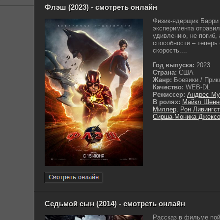
Флэш (2023) - смотреть онлайн
Физик-ядерщик Барри 
эксперимента отравил
удивлению, не погиб,
способности – теперь
скорость....
Год выпуска:
2023
Страна:
США
Жанр:
Боевики / Прикл
Качество:
WEB-DL
Режиссер:
Андрес Му
В ролях:
Майкл Шенн
Миллер
,
Рон Ливингс
Сирша-Моника Джекс
Седьмой сын (2014) - смотреть онлайн
Рассказ в фильме пой