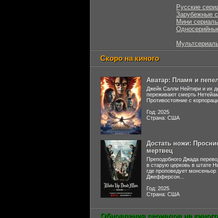
Русские сери
Зарубежные 
Мини сериал
Односерийны
Мультсериал
Скоро на киного
Аватар: Пламя и пепе
Джейк Салли Нейтири и их д
переживают смерть Нетейа
Противостояние с корпораци
Год: 2025
Страна: США
Достать ножи: Просни
мертвец
Преподобного Джада перево
в старую церковь в штате 
где проповедует монсеньор
Джефферсон...
Год: 2025
Страна: США
Обновления сериалов на киного