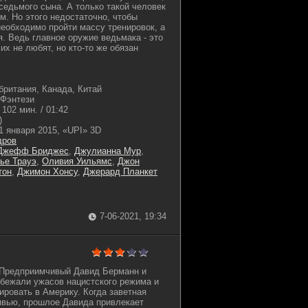
едьмого сына. А только такой человек
м. Но этого недостаточно, чтобы
необходимо пройти массу тренировок, а
я. Ведь главное оружие ведьмака - это
 их не любят, но кто-то же обязан
ритания, Канада, Китай
 Фэнтези
102 мин. / 01:42
)
1 января 2015, «UPI» 3D
дров
Джефф Бриджес
,
Джулианна Мур
,
ье Трауэ
,
Оливия Уильямс
,
Джон
тон
,
Джимон Хонсу
,
Джерард Планкет
7-06-2021, 19:34
. Предприимчивый Давид Берманн и
збежали ужасов нацистского режима и
ировать в Америку. Когда заветная
 явью, прошлое Давида привлекает