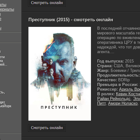
алы
сериалы
ы
е
Преступник (2015) - смотреть онлайн
ы
В последней отчаянно
мирового масштаба г
операцию по вживлен
оперативника ЦРУ в т
надеждой, что тот до
л
агента....
ети
ма
Год выпуска:
2015
ей...
Страна:
США, Великоб
Жанр:
Боевики / Трилл
Продолжительность:
Качество:
BDRip
Премьера в России:
Режиссер:
Ариэль Вр
сь,
В ролях:
Кевин Костн
Райан Рейнольдс
,
Эли
дят
Питт
,
Амори Ноласко
,
НьюЙорк