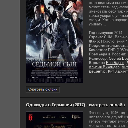
стал седьмым сыном с
может стать ведьмако
именовать себя так - 
также усердно учитьс
его ум. Хоть в народе
убивать...
Год выпуска:
2014
Страна:
США, Великоб
Жанр:
Приключения /
Продолжительность:
Качество:
FHD (1080p
Премьера в России:
Режиссер:
Сергей Бо
В ролях:
Бен Барнс
,
Алисия Викандер
,
Ант
ДеСантис
,
Кит Харинг
Однажды в Германии (2017) - смотреть онлайн
Франкфурт, 1946 год
шестеро его друзей и
теперь мечтают эмигр
мечта вот-вот станет