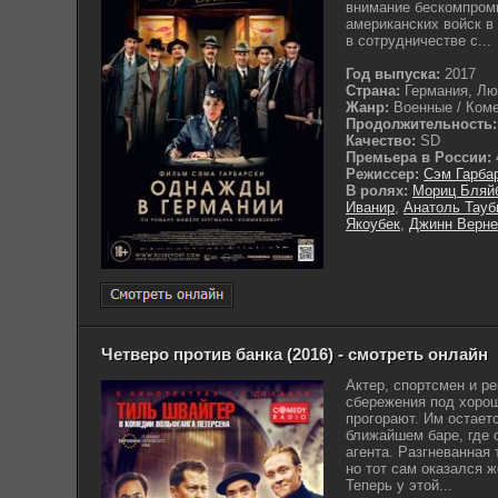
внимание бескомпром
американских войск в
в сотрудничестве с...
Год выпуска:
2017
Страна:
Германия, Лю
Жанр:
Военные / Ком
Продолжительность:
Качество:
SD
Премьера в России:
Режиссер:
Сэм Гарба
В ролях:
Мориц Бляй
Иванир
,
Анатоль Тауб
Якоубек
,
Джинн Верне
Четверо против банка (2016) - смотреть онлайн
Актер, спортсмен и р
сбережения под хорош
прогорают. Им остаетс
ближайшем баре, где 
агента. Разгневанная 
но тот сам оказался 
Теперь у этой...