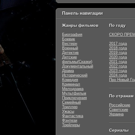
Панель навигации
Жанры фильмов
По году
Биография
СКОРО ПРЕ
Боевик
Вестерн
2017 года
Военный
2018 года
Детектив
2019 года
Детские
2020 года
фильмы(Сказки)
2021 года
Документальный
2022 года
Драма
2023 года
Исторический
2024 года
Комедия
Про Новый Го
Криминал
Мелодрама
Мультфильм
По странам
Приключения
Семейный
Российские
Триллер
Советские
Ужасы
Украина
Фантастика
Фэнтези
Трейлеры
Сериалы