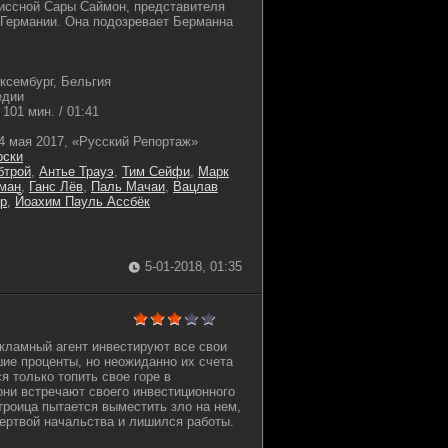
иссной Сары Саймон, представителя
 Германии. Она подозревает Берманна
ксембург, Бельгия
едии
101 мин. / 01:41
4 мая 2017, «Русский Репортаж»
рски
бтрой
,
Антье Трауэ
,
Тим Сейфи
,
Марк
ман
,
Ганс Лёв
,
Паль Мачаи
,
Вацлав
р
,
Йоахим Пауль Ассбёк
5-01-2018, 01:35
екламный агент инвестируют все свои
ие проценты, но неожиданно их счета
я только топить свое горе в
они встречают своего инвестиционного
троица пытается выместить зло на нем,
жертвой начальства и лишился работы.