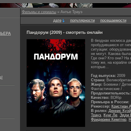
Фильмы и сериалы
» Антье Трауэ
дате
популярности
посещаемости
Пандорум (2009) - смотреть онлайн
МЬЕРА
В безднах космоса дв
пробудившиеся от гип
ситуации: оборудовани
не могут. Какова был
Где они? Кто они? На 
тому же, на корабле 
которые...
Год выпуска:
2009
д!
Страна:
Великобритан
Жанр:
Боевики / Дете
Фантастические / .
Продолжительность:
Качество:
BDRip
Премьера в России:
Режиссер:
Кристиан 
В ролях:
Деннис Куэ
Трауэ
,
Кунг Ле
,
Эдди 
Фридерике Кемптер
,
Н