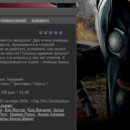
комментариям
алфавиту
ижется звездолет. Два члена команды,
ерсна, оказываются в сложной
е не работает, вспомнить они ничего
а их миссия? Сколько времени прошло?
все эти вопросы у них нет ответов. К
обнаруживаются чужие - злобные воины,
ия, Германия
ктивы / Триллеры / Ужасы /
108 мин. / 01:48
15 октября 2009, «Top Film Distribution»
Альварт
йд
,
Бен Фостер
,
Кэм Жиганде
,
Антье
Роус
,
Норман Ридус
,
Андре Хеннике
,
ильс-Бруно Шмидт