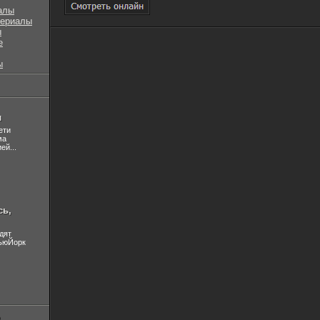
алы
сериалы
ы
е
ы
л
ети
ма
ей...
сь,
дят
НьюЙорк