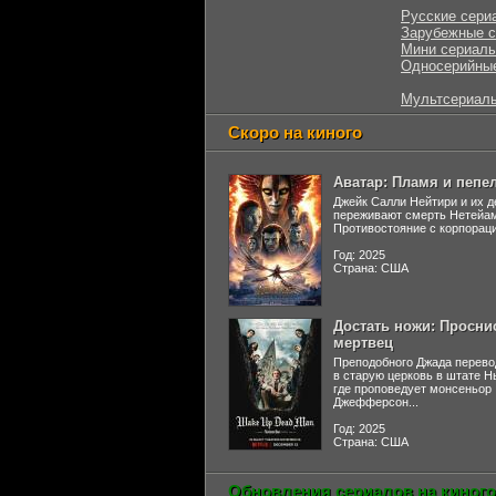
Русские сери
Зарубежные 
Мини сериал
Односерийны
Мультсериал
Скоро на киного
Аватар: Пламя и пепе
Джейк Салли Нейтири и их д
переживают смерть Нетейа
Противостояние с корпораци
Год: 2025
Страна: США
Достать ножи: Просни
мертвец
Преподобного Джада перево
в старую церковь в штате 
где проповедует монсеньор
Джефферсон...
Год: 2025
Страна: США
Обновления сериалов на киного