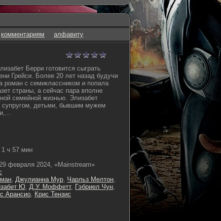
комментариям
алфавиту
лизабет Берри готовится сыграть
ени Грейси. Более 20 лет назад будучи
ла роман с семиклассником и попала
зет страны, а сейчас пара вполне
ной семейной жизнью. Элизабет
ё супругом, детьми, бывшим мужем
,...
1 ч 57 мин
29 февраля 2024, «Mainstream»
с
тман
,
Джулианна Мур
,
Чарльз Мелтон
,
забет Ю
,
Д.У. Моффетт
,
Гэбриел Чун
,
с Арансио
,
Крис Тензис