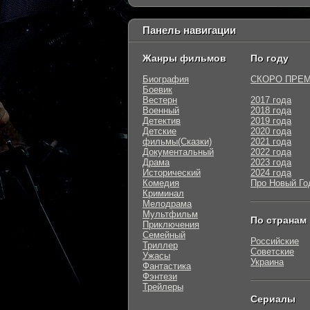
Панель навигации
Жанры фильмов
По году
Биография
СКОРО ПРЕ
Боевик
Вестерн
2017 года
Военный
2018 года
Детектив
2019 года
Детские
2020 года
фильмы(Сказки)
2021 года
Документальный
2022 года
Драма
2023 года
Исторический
2024 года
Комедия
Про Новый Го
Криминал
Мелодрама
Мультфильм
По странам
Приключения
Семейный
Российские
Триллер
Советские
Ужасы
Украина
Фантастика
Фэнтези
Трейлеры
Сериалы