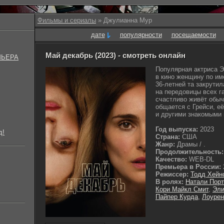
Фильмы и сериалы
» Джулианна Мур
дате
популярности
посещаемости
Май декабрь (2023) - смотреть онлайн
МЬЕРА
Популярная актриса Э
в кино женщину по им
36-летней та закрути
на передовицы всех га
счастливо живёт обыч
общается с Грейси, е
и другими знакомыми и
Год выпуска:
2023
д!
Страна:
США
Жанр:
Драмы / .
Продолжительность:
Качество:
WEB-DL
Премьера в России:
Режиссер:
Тодд Хейн
В ролях:
Натали Пор
Кори Майкл Смит
,
Эли
Пайпер Курда
,
Лоурен