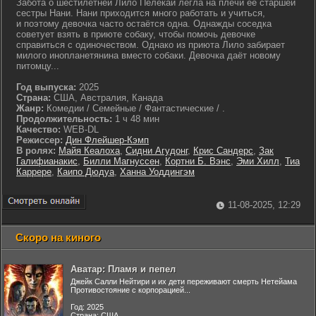
Забота о шестилетней Лило Пелекаи легла на плечи её старшей
сестры Нани. Нани приходится много работать и учиться,
и поэтому девочка часто остаётся одна. Однажды соседка
советует взять в приюте собаку, чтобы помочь девочке
справиться с одиночеством. Однако из приюта Лило забирает
милого инопланетянина вместо собаки. Девочка даёт новому
питомцу...
Год выпуска:
2025
Страна:
США, Австралия, Канада
Жанр:
Комедии / Семейные / Фантастические / .
Продолжительность:
1 ч 48 мин
Качество:
WEB-DL
Режиссер:
Дин Флейшер-Кэмп
В ролях:
Майя Кеалоха
,
Сидни Агудонг
,
Крис Сандерс
,
Зак
Галифианакис
,
Билли Магнуссен
,
Кортни Б. Вэнс
,
Эми Хилл
,
Тиа
Каррере
,
Каипо Дюдуа
,
Ханна Уоддингэм
11-08-2025, 12:29
Скоро на киного
Аватар: Пламя и пепел
Джейк Салли Нейтири и их дети переживают смерть Нетейама
Противостояние с корпорацией...
Год: 2025
Страна: США