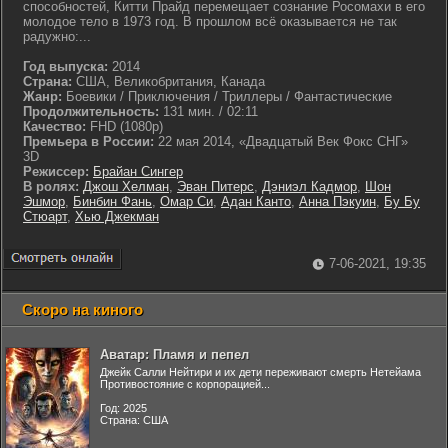
способностей, Китти Прайд перемещает сознание Росомахи в его
молодое тело в 1973 год. В прошлом всё оказывается не так
радужно:...
Год выпуска:
2014
Страна:
США, Великобритания, Канада
Жанр:
Боевики / Приключения / Триллеры / Фантастические
Продолжительность:
131 мин. / 02:11
Качество:
FHD (1080p)
Премьера в России:
22 мая 2014, «Двадцатый Век Фокс СНГ»
3D
Режиссер:
Брайан Сингер
В ролях:
Джош Хелман
,
Эван Питерс
,
Дэниэл Кадмор
,
Шон
Эшмор
,
Бинбин Фань
,
Омар Си
,
Адан Канто
,
Анна Пэкуин
,
Бу Бу
Стюарт
,
Хью Джекман
7-06-2021, 19:35
Скоро на киного
Аватар: Пламя и пепел
Джейк Салли Нейтири и их дети переживают смерть Нетейама
Противостояние с корпорацией...
Год: 2025
Страна: США