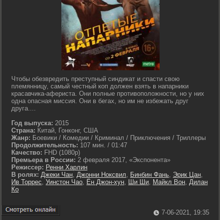
Чтобы обезвредить преступный синдикат и спасти свою
племянницу, самый честный коп должен взять в напарники
красавчика-афериста. Они полные противоположности, но у них
одна опасная миссия. Они в бегах, но им не избежать друг
друга....
Год выпуска:
2015
Страна:
Китай, Гонконг, США
Жанр:
Боевики / Комедии / Криминал / Приключения / Триллеры
Продолжительность:
107 мин. / 01:47
Качество:
FHD (1080p)
Премьера в России:
2 февраля 2017, «Экспонента»
Режиссер:
Ренни Харлин
В ролях:
Джеки Чан
,
Джонни Ноксвил
,
Бинбин Фань
,
Эрик Цан
,
Ив Торрес
,
Уинстон Чао
,
Ён Джон-хун
,
Ши Ши
,
Майкл Вон
,
Дилан
Ко
7-06-2021, 19:35