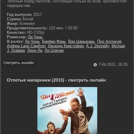
Элитный отряд пилотов, состоящий только из асов, противостоит
террористам....
Год выпуска:
2017
Страна:
Китай
Жанр:
Боевики
Продолжительность:
120 мин. / 02:00
Качество:
HD (720p)
Режиссер:
Ли Чэнь
В ролях:
Ли Чэнь
,
Бинбин Фань
,
Ван Цаньюань
,
Пол Аллисия
,
Andrew Lane Cawthon
,
Джордж Кристофер
,
A.J. Donnelly
,
Michael
J. Gralapp
,
Леон Ли
,
Ли Цзяхан
7-06-2021, 19:35
Отпетые напарники (2015) - смотреть онлайн