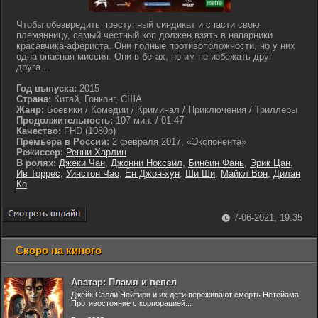
Чтобы обезвредить преступный синдикат и спасти свою
племянницу, самый честный коп должен взять в напарники
красавчика-афериста. Они полные противоположности, но у них
одна опасная миссия. Они в бегах, но им не избежать друг
друга....
Год выпуска:
2015
Страна:
Китай, Гонконг, США
Жанр:
Боевики / Комедии / Криминал / Приключения / Триллеры
Продолжительность:
107 мин. / 01:47
Качество:
FHD (1080p)
Премьера в России:
2 февраля 2017, «Экспонента»
Режиссер:
Ренни Харлин
В ролях:
Джеки Чан
,
Джонни Ноксвил
,
Бинбин Фань
,
Эрик Цан
,
Ив Торрес
,
Уинстон Чао
,
Ён Джон-хун
,
Ши Ши
,
Майкл Вон
,
Дилан
Ко
7-06-2021, 19:35
Скоро на киного
Аватар: Пламя и пепел
Джейк Салли Нейтири и их дети переживают смерть Нетейама
Противостояние с корпорацией...