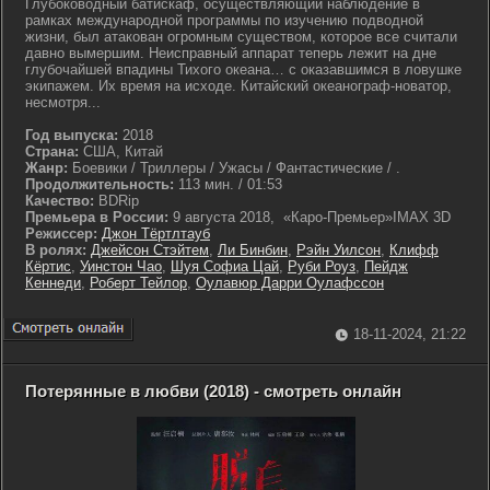
Глубоководный батискаф, осуществляющий наблюдение в
рамках международной программы по изучению подводной
жизни, был атакован огромным существом, которое все считали
давно вымершим. Неисправный аппарат теперь лежит на дне
глубочайшей впадины Тихого океана… с оказавшимся в ловушке
экипажем. Их время на исходе. Китайский океанограф-новатор,
несмотря...
Год выпуска:
2018
Страна:
США, Китай
Жанр:
Боевики / Триллеры / Ужасы / Фантастические / .
Продолжительность:
113 мин. / 01:53
Качество:
BDRip
Премьера в России:
9 августа 2018, «Каро-Премьер»IMAX 3D
Режиссер:
Джон Тёртлтауб
В ролях:
Джейсон Стэйтем
,
Ли Бинбин
,
Рэйн Уилсон
,
Клифф
Кёртис
,
Уинстон Чао
,
Шуя Софиа Цай
,
Руби Роуз
,
Пейдж
Кеннеди
,
Роберт Тейлор
,
Оулавюр Дарри Оулафссон
18-11-2024, 21:22
Потерянные в любви (2018) - смотреть онлайн