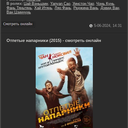
В ролях:
Цай Вэньцзин
,
Yanyan Cao
,
Уинстон Чао
,
Чэнь Кунь
,
Фань Тяньтянь
,
Хай Итянь
,
Ляо Фань
,
Реджина Вань
,
Дэвид Ван
,
Ван Цзинчунь
5-06-2024, 14:31
Отпетые напарники (2015) - смотреть онлайн