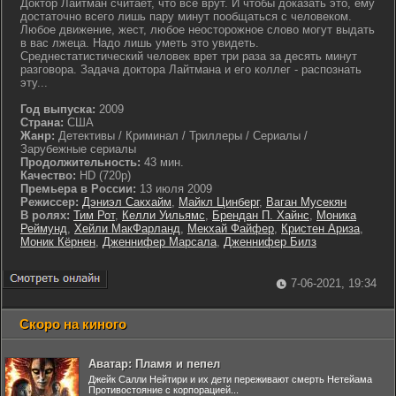
Доктор Лайтман считает, что все врут. И чтобы доказать это, ему
достаточно всего лишь пару минут пообщаться с человеком.
Любое движение, жест, любое неосторожное слово могут выдать
в вас лжеца. Надо лишь уметь это увидеть.
Среднестатистический человек врет три раза за десять минут
разговора. Задача доктора Лайтмана и его коллег - распознать
эту...
Год выпуска:
2009
Страна:
США
Жанр:
Детективы / Криминал / Триллеры / Сериалы /
Зарубежные сериалы
Продолжительность:
43 мин.
Качество:
HD (720p)
Премьера в России:
13 июля 2009
Режиссер:
Дэниэл Сакхайм
,
Майкл Цинберг
,
Ваган Мусекян
В ролях:
Тим Рот
,
Келли Уильямс
,
Брендан П. Хайнс
,
Моника
Реймунд
,
Хейли МакФарланд
,
Мекхай Файфер
,
Кристен Ариза
,
Моник Кёрнен
,
Дженнифер Марсала
,
Дженнифер Билз
7-06-2021, 19:34
Скоро на киного
Аватар: Пламя и пепел
Джейк Салли Нейтири и их дети переживают смерть Нетейама
Противостояние с корпорацией...