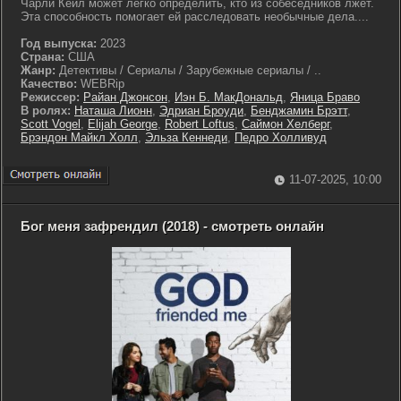
Чарли Кейл может легко определить, кто из собеседников лжёт.
Эта способность помогает ей расследовать необычные дела....
Год выпуска:
2023
Страна:
США
Жанр:
Детективы / Сериалы / Зарубежные сериалы / ..
Качество:
WEBRip
Режиссер:
Райан Джонсон
,
Иэн Б. МакДональд
,
Яница Браво
В ролях:
Наташа Лионн
,
Эдриан Броуди
,
Бенджамин Брэтт
,
Scott Vogel
,
Elijah George
,
Robert Loftus
,
Саймон Хелберг
,
Брэндон Майкл Холл
,
Эльза Кеннеди
,
Педро Холливуд
11-07-2025, 10:00
Бог меня зафрендил (2018) - смотреть онлайн