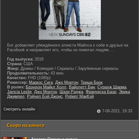
Бог добавляет убеждённого атеиста Майлса к себе в друзья на
Facebook и направляет его, чтобы он помогал людям....
Год выпуска:
2018
Страна:
США
Жанр:
Драмы / Комедии / Сериалы / Зарубежные сериалы
Продолжительность:
43 мин.
Качество:
FHD (1080p)
Режиссер:
Маркос Сига
,
Джо Мортон
,
Триша Брок
В ролях:
Брэндон Майкл Холл
,
Вайолетт Бин
,
Сурадж Шарма
,
Javicia Leslie
,
Джо Мортон
,
Шази Раджа
,
Франческа Баэр
,
Эрика
Джимпел
,
Рэйчел Бэй Джонс
,
Роберт МакКэй
7-06-2021, 19:33
Скоро на киного