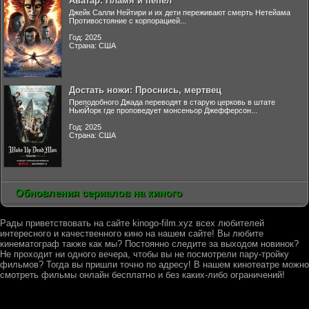
Аватар: Пламя и пепел
Джейк Салли Нейтири и их дети переживают смерть Нетейама
Противостояние с корпорацией...
Год: 2025
Страна: США
Достать ножи: Проснись, мертвец
Преподобного Джада переводят в старую церковь в штате
НьюЙорк где проповедует монсеньор Джефферсон...
Год: 2025
Страна: США
Обновления сериалов на киного
Рады приветствовать на сайте kinogo-film.xyz всех любителей
интересного и качественного кино на нашем сайте! Вы любите
кинематограф также как мы? Постоянно следите за выходом новинок?
Не проходит ни одного вечера, чтобы вы не посмотрели пару-тройку
фильмов? Тогда вы пришли точно по адресу! В нашем кинотеатре можно
смотреть фильмы онлайн бесплатно и без каких-либо ограничений!