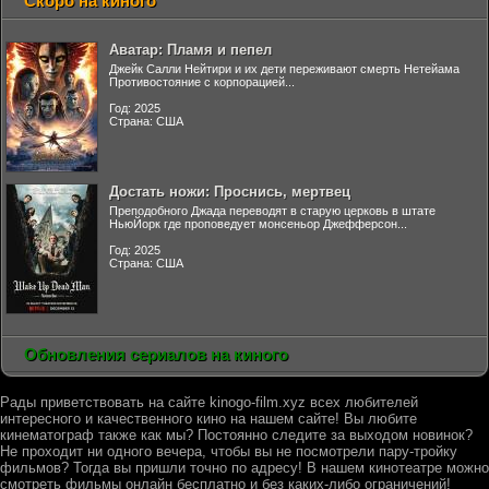
Скоро на киного
Аватар: Пламя и пепел
Джейк Салли Нейтири и их дети переживают смерть Нетейама
Противостояние с корпорацией...
Год: 2025
Страна: США
Достать ножи: Проснись, мертвец
Преподобного Джада переводят в старую церковь в штате
НьюЙорк где проповедует монсеньор Джефферсон...
Год: 2025
Страна: США
Обновления сериалов на киного
Рады приветствовать на сайте kinogo-film.xyz всех любителей
интересного и качественного кино на нашем сайте! Вы любите
кинематограф также как мы? Постоянно следите за выходом новинок?
Не проходит ни одного вечера, чтобы вы не посмотрели пару-тройку
фильмов? Тогда вы пришли точно по адресу! В нашем кинотеатре можно
смотреть фильмы онлайн бесплатно и без каких-либо ограничений!