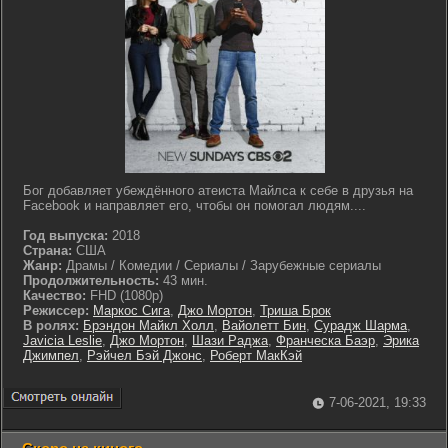
Бог добавляет убеждённого атеиста Майлса к себе в друзья на
Facebook и направляет его, чтобы он помогал людям....
Год выпуска:
2018
Страна:
США
Жанр:
Драмы / Комедии / Сериалы / Зарубежные сериалы
Продолжительность:
43 мин.
Качество:
FHD (1080p)
Режиссер:
Маркос Сига
,
Джо Мортон
,
Триша Брок
В ролях:
Брэндон Майкл Холл
,
Вайолетт Бин
,
Сурадж Шарма
,
Javicia Leslie
,
Джо Мортон
,
Шази Раджа
,
Франческа Баэр
,
Эрика
Джимпел
,
Рэйчел Бэй Джонс
,
Роберт МакКэй
7-06-2021, 19:33