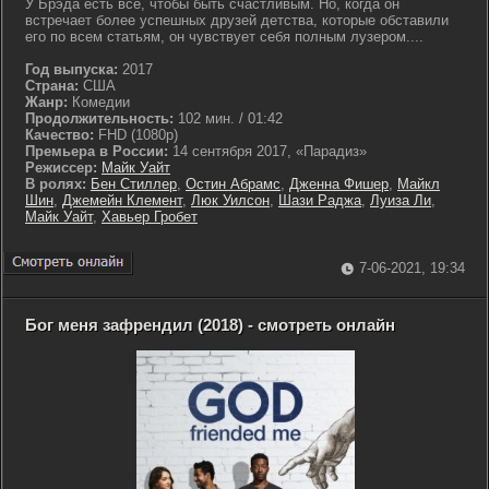
У Брэда есть все, чтобы быть счастливым. Но, когда он
встречает более успешных друзей детства, которые обставили
его по всем статьям, он чувствует себя полным лузером....
Год выпуска:
2017
Страна:
США
Жанр:
Комедии
Продолжительность:
102 мин. / 01:42
Качество:
FHD (1080p)
Премьера в России:
14 сентября 2017, «Парадиз»
Режиссер:
Майк Уайт
В ролях:
Бен Стиллер
,
Остин Абрамс
,
Дженна Фишер
,
Майкл
Шин
,
Джемейн Клемент
,
Люк Уилсон
,
Шази Раджа
,
Луиза Ли
,
Майк Уайт
,
Хавьер Гробет
7-06-2021, 19:34
Бог меня зафрендил (2018) - смотреть онлайн