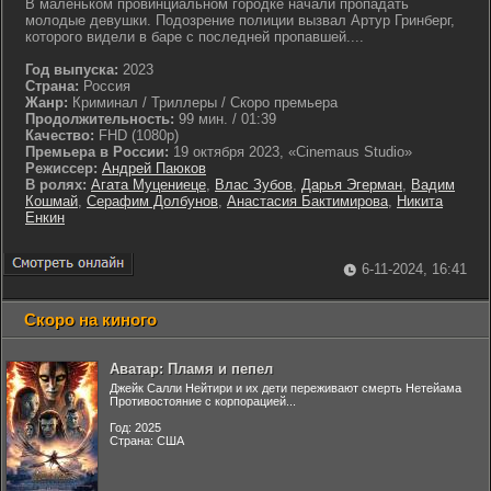
В маленьком провинциальном городке начали пропадать
молодые девушки. Подозрение полиции вызвал Артур Гринберг,
которого видели в баре с последней пропавшей....
Год выпуска:
2023
Страна:
Россия
Жанр:
Криминал / Триллеры / Скоро премьера
Продолжительность:
99 мин. / 01:39
Качество:
FHD (1080p)
Премьера в России:
19 октября 2023, «Cinemaus Studio»
Режиссер:
Андрей Паюков
В ролях:
Агата Муцениеце
,
Влас Зубов
,
Дарья Эгерман
,
Вадим
Кошмай
,
Серафим Долбунов
,
Анастасия Бактимирова
,
Никита
Енкин
6-11-2024, 16:41
Скоро на киного
Аватар: Пламя и пепел
Джейк Салли Нейтири и их дети переживают смерть Нетейама
Противостояние с корпорацией...
Год: 2025
Страна: США