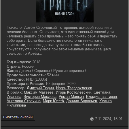
Психолог Артём Стрелецкий - сторонник шоковой терапии в
лечении больных. Он считает, что единственный способ для
человека решить свои проблемы - это понять себя и перестать
себе врать. Если большинство психологов нянчатся с
клиентами, по полгода выслушивают жалобы на жизнь,
сочувствуют и получают при этом немалые деньги за цикл
сеансов, то Артём...
Год выпуска:
2018
Страна:
Россия
Жанр:
Драмы / Сериалы / Русские сериалы / ..
Продолжительность:
52 мин
Качество:
FHD (1080p)
Премьера в России:
10 февраля 2020
Режиссер:
Дмитрий Тюрин
,
Игорь Твердохлебов
В ролях:
Максим Матвеев
,
Игорь Костолевский
,
Светлана
Иванова
,
Виктория Маслова
,
Роман Маякин
,
Владислав Тирон
,
Ангелина Стречина
,
Марк Юсеф
,
Даниил Воробьев
,
Хельга
Филиппова
7-11-2024, 15:01