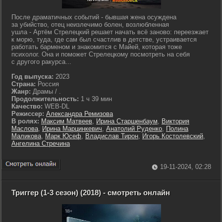
После драматичных событий - бывшая жена осуждена
за убийство, отец неизлечимо болен, возлюбленная
ушла - Артём Стрелецкий решает начать всё заново: переезжает
к морю, туда, где сам был счастлив в детстве, устраивается
работать барменом и знакомится с Майей, которая тоже
психолог. Она и поможет Стрелецкому посмотреть на себя
с другого ракурса...
Год выпуска:
2023
Страна:
Россия
Жанр:
Драмы / .
Продолжительность:
1 ч 39 мин
Качество:
WEB-DL
Режиссер:
Александра Ремизова
В ролях:
Максим Матвеев
,
Ирина Старшенбаум
,
Виктория
Маслова
,
Ирина Марцинкевич
,
Анатолий Руденко
,
Полина
Маликова
,
Марк Юсеф
,
Владислав Тирон
,
Игорь Костолевский
,
Ангелина Стречина
19-11-2024, 02:28
Триггер (1-3 сезон) (2018) - смотреть онлайн