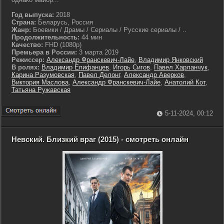
Год выпуска:
2018
Страна:
Беларусь, Россия
Жанр:
Боевики / Драмы / Сериалы / Русские сериалы / ..
Продолжительность:
44 мин
Качество:
FHD (1080p)
Премьера в России:
3 марта 2019
Режиссер:
Александр Франскевич-Лайе
,
Владимир Янковский
В ролях:
Владимир Епифанцев
,
Игорь Сигов
,
Павел Харланчук
,
Карина Разумовская
,
Павел Делонг
,
Александр Аверков
,
Виктория Маслова
,
Александр Франскевич-Лайе
,
Анатолий Кот
,
Татьяна Ружавская
5-11-2024, 00:12
Невский. Близкий враг (2015) - смотреть онлайн