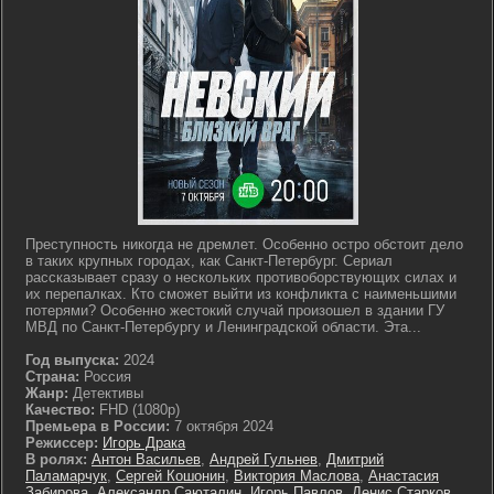
Преступность никогда не дремлет. Особенно остро обстоит дело
в таких крупных городах, как Санкт-Петербург. Сериал
рассказывает сразу о нескольких противоборствующих силах и
их перепалках. Кто сможет выйти из конфликта с наименьшими
потерями? Особенно жестокий случай произошел в здании ГУ
МВД по Санкт-Петербургу и Ленинградской области. Эта...
Год выпуска:
2024
Страна:
Россия
Жанр:
Детективы
Качество:
FHD (1080p)
Премьера в России:
7 октября 2024
Режиссер:
Игорь Драка
В ролях:
Антон Васильев
,
Андрей Гульнев
,
Дмитрий
Паламарчук
,
Сергей Кошонин
,
Виктория Маслова
,
Анастасия
Забирова
,
Александр Саюталин
,
Игорь Павлов
,
Денис Старков
,