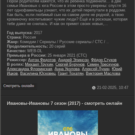
Порой родителям кажется, что их ребёнка подменили… а две
семьи Ивановых с юга России в этом просто уверены: спустя 16
лет однофамильцы узнают, что их детей перепутали в роддоме.
Как быть, если любимый сын на самом деле не родной, а твою
кровиночку воспитывают чужие люди? Ещё и в роскоши, которая
тебе даже не снилась. И как он примет своих новых,...
Год выпуска:
2017
Страна:
Россия
Жанр:
Комедии / Сериалы / Русские сериалы / СТС / ..
Продолжительность:
20 серий
Качество:
WEB-DL
Премьера в России:
25 января 2021 (СТС)
Режиссер:
Антон Федотов
,
Андрей Элинсон
,
Фёдор Стуков
В ролях:
Михаил Трухин
,
Сергей Бурунов
,
Семен Трескунов
,
Александра Флоринская
,
Анна Уколова
,
Алексей Лукин
,
Юрий
Ицков
,
Василина Юсковец
,
Грант Тохатян
,
Виктория Маслова
21-02-2025, 10:47
Ивановы-Ивановы 7 сезон (2017) - смотреть онлайн