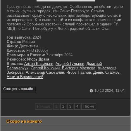
Преступность никогда не дремлет. Особенно остро обстоит дело
в таких крупных городах, как Санкт-Петербург. Сериал
рассказывает сразу о нескольких противоборствующих силах и
их перепалках. Кто сможет выйти из конфликта с наименьшими
потерями? Особенно жестокий случай произошел в здании ГУ
МВД по Санкт-Петербургу и Ленинградской области. Эта...
Год выпуска:
2024
Страна:
Россия
Жанр:
Детективы
Качество:
FHD (1080p)
Премьера в России:
7 октября 2024
Режиссер:
Игорь Драка
В ролях:
Антон Васильев
,
Андрей Гульнев
,
Дмитрий
Паламарчук
,
Сергей Кошонин
,
Виктория Маслова
,
Анастасия
Забирова
,
Александр Саюталин
,
Игорь Павлов
,
Денис Старков
,
Никита Василевский
10-10-2024, 11:04
Раньше
1
2
3
4
Позже
Скоро на киного