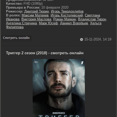
Качество:
FHD (1080p)
Премьера в России:
10 февраля 2020
Режиссер:
Дмитрий Тюрин
,
Игорь Твердохлебов
В ролях:
Максим Матвеев
,
Игорь Костолевский
,
Светлана
Иванова
,
Виктория Маслова
,
Роман Маякин
,
Владислав Тирон
,
Ангелина Стречина
,
Марк Юсеф
,
Даниил Воробьев
,
Хельга
Филиппова
15-11-2024, 14:19
Триггер 2 сезон (2018) - смотреть онлайн