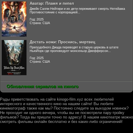
Аватар: Пламя и пепел
Джейк Салли Нейтири и их дети переживают смерть Нетейама
Противостояние с корпорацией...
Год: 2025
Страна: США
Достать ножи: Проснись, мертвец
Преподобного Джада переводят в старую церковь в штате
НьюЙорк где проповедует монсеньор Джефферсон...
Год: 2025
Страна: США
Обновления сериалов на киного
Рады приветствовать на сайте kinogo-film.xyz всех любителей
интересного и качественного кино на нашем сайте! Вы любите
кинематограф также как мы? Постоянно следите за выходом новинок?
Не проходит ни одного вечера, чтобы вы не посмотрели пару-тройку
фильмов? Тогда вы пришли точно по адресу! В нашем кинотеатре можно
смотреть фильмы онлайн бесплатно и без каких-либо ограничений!