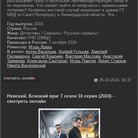
рассказывает сразу о нескольких противоборствующих силах и
их перепалках. Кто сможет выйти из конфликта с наименьшими
потерями? Особенно жестокий случай произошел в здании ГУ
МВД по Санкт-Петербургу и Ленинградской области. Эта...
Год выпуска:
2015
Страна:
Россия
Жанр:
Детективы / Сериалы / Русские сериалы / ..
Качество:
FHD (1080p)
Премьера в России:
7 октября 2024
Режиссер:
Игорь Драка
В ролях:
Антон Васильев
,
Андрей Гульнев
,
Дмитрий
Паламарчук
,
Сергей Кошонин
,
Виктория Маслова
,
Анастасия
Забирова
,
Александр Саюталин
,
Игорь Павлов
,
Денис Старков
,
Никита Василевский
25-10-2024, 16:37
Невский. Близкий враг 7 сезон 10 серия (2024) -
смотреть онлайн