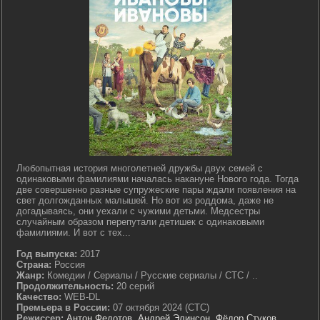
Любопытная история многолетней дружбы двух семей с
одинаковыми фамилиями началась накануне Нового года. Тогда
две совершенно разные супружеские пары ждали появления на
свет долгожданных малышей. Но вот из роддома, даже не
догадываясь, они уехали с чужими детьми. Медсестры
случайным образом перепутали детишек с одинаковыми
фамилиями. И вот с тех...
Год выпуска:
2017
Страна:
Россия
Жанр:
Комедии / Сериалы / Русские сериалы / СТС / ..
Продолжительность:
20 серий
Качество:
WEB-DL
Премьера в России:
07 октября 2024 (СТС)
Режиссер:
Антон Федотов
,
Андрей Элинсон
,
Фёдор Стуков