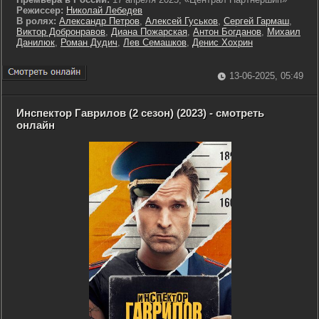
Режиссер:
Николай Лебедев
В ролях:
Александр Петров
,
Алексей Гуськов
,
Сергей Гармаш
,
Виктор Добронравов
,
Диана Пожарская
,
Антон Богданов
,
Михаил
Данилюк
,
Роман Дудич
,
Лев Семашков
,
Денис Хохрин
13-06-2025, 05:49
Инспектор Гаврилов (2 сезон) (2023) - смотреть
онлайн