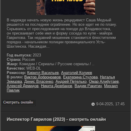
В надежде начать новую жизнь рецидивист Саша Медный
решается на последнее ограбление. Но все идет не по плану.
Скрываясь от преследования на поезде до Владивостока,
он присваивает себе имя и форму соседа по купе - майора
Гаврилова. Так недавний мошенник становится блюстителем
порядка - начальником полиции провинциального Усть-
Шахтинска. Насаждая...
Год выпуска:
2023
Страна:
Россия
Жанр:
Комедии / Сериалы / Русские сериалы / ..
Качество:
WEB-DL
Режиссер:
Кирилл Васильев
,
Анатолий Колиев
В ролях:
Виктор Добронравов
,
Екатерина Стулова
,
Наталья
Земцова
,
Денис Власенко
,
Андрей Петелько
,
Омар Алибутаев
,
Алексей Демидов
,
Никита Дювбанов
,
Вадим Ракитин
,
Михаил
Павлик
9-04-2025, 17:45
Инспектор Гаврилов (2023) - смотреть онлайн