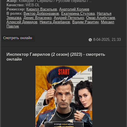
Жанр:
Комедии / Сериалы / Русские сериалы / ..
Качество:
WEB-DL
Режиссер:
Кирилл Васильев
,
Анатолий Колиев
В ролях:
Виктор Добронравов
,
Екатерина Стулова
,
Наталья
Земцова
,
Денис Власенко
,
Андрей Петелько
,
Омар Алибутаев
,
Алексей Демидов
,
Никита Дювбанов
,
Вадим Ракитин
,
Михаил
Павлик
8-04-2025, 21:33
Инспектор Гаврилов (2 сезон) (2023) - смотреть
онлайн