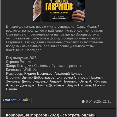
В надежде начать новую жизнь рецидивист Саша Медный
решается на последнее ограбление. Но все идет не по плану.
Скрываясь от преследования на поезде до Владивостока,
он присваивает себе имя и форму соседа по купе - майора
Гаврилова. Так недавний мошенник становится блюстителем
порядка - начальником полиции провинциального Усть-
Шахтинска. Насаждая...
Год выпуска:
2023
Страна:
Россия
Жанр:
Комедии / Сериалы / Русские сериалы / ..
Качество:
WEB-DL
Режиссер:
Кирилл Васильев
,
Анатолий Колиев
В ролях:
Виктор Добронравов
,
Екатерина Стулова
,
Наталья
Земцова
,
Денис Власенко
,
Андрей Петелько
,
Омар Алибутаев
,
Алексей Демидов
,
Никита Дювбанов
,
Вадим Ракитин
,
Михаил
Павлик
8-04-2025, 21:18
Корпорация Морозов (2023) - смотреть онлайн