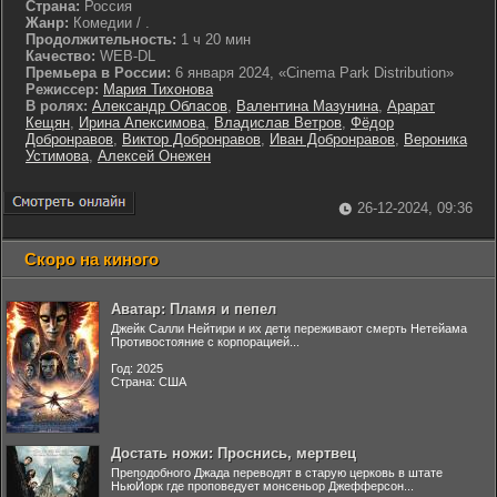
Страна:
Россия
Жанр:
Комедии / .
Продолжительность:
1 ч 20 мин
Качество:
WEB-DL
Премьера в России:
6 января 2024, «Cinema Park Distribution»
Режиссер:
Мария Тихонова
В ролях:
Александр Обласов
,
Валентина Мазунина
,
Арарат
Кещян
,
Ирина Апексимова
,
Владислав Ветров
,
Фёдор
Добронравов
,
Виктор Добронравов
,
Иван Добронравов
,
Вероника
Устимова
,
Алексей Онежен
26-12-2024, 09:36
Скоро на киного
Аватар: Пламя и пепел
Джейк Салли Нейтири и их дети переживают смерть Нетейама
Противостояние с корпорацией...
Год: 2025
Страна: США
Достать ножи: Проснись, мертвец
Преподобного Джада переводят в старую церковь в штате
НьюЙорк где проповедует монсеньор Джефферсон...