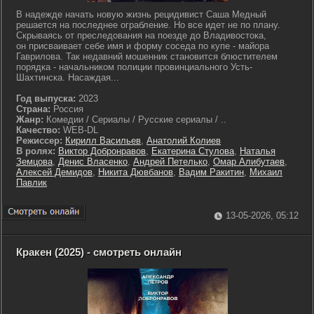
В надежде начать новую жизнь рецидивист Саша Медный
решается на последнее ограбление. Но все идет не по плану.
Скрываясь от преследования на поезде до Владивостока,
он присваивает себе имя и форму соседа по купе - майора
Гаврилова. Так недавний мошенник становится блюстителем
порядка - начальником полиции провинциального Усть-
Шахтинска. Насаждая...
Год выпуска:
2023
Страна:
Россия
Жанр:
Комедии / Сериалы / Русские сериалы / ..
Качество:
WEB-DL
Режиссер:
Кирилл Васильев
,
Анатолий Колиев
В ролях:
Виктор Добронравов
,
Екатерина Стулова
,
Наталья
Земцова
,
Денис Власенко
,
Андрей Петелько
,
Омар Алибутаев
,
Алексей Демидов
,
Никита Дювбанов
,
Вадим Ракитин
,
Михаил
Павлик
13-05-2026, 05:12
Кракен (2025) - смотреть онлайн