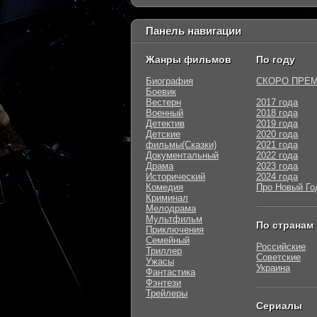
Панель навигации
Жанры фильмов
По году
Биография
СКОРО ПРЕ
Боевик
Вестерн
2017 года
Военный
2018 года
Детектив
2019 года
Детские
2020 года
фильмы(Сказки)
2021 года
Документальный
2022 года
Драма
2023 года
Исторический
2024 года
Комедия
Про Новый Го
Криминал
Мелодрама
Мультфильм
По странам
Приключения
Семейный
Российские
Триллер
Советские
Ужасы
Украина
Фантастика
Фэнтези
Трейлеры
Сериалы