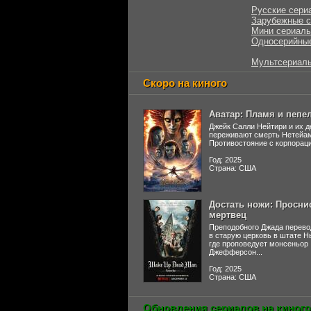
Русские сери
Зарубежные 
Мини сериал
Односерийны
Мультсериал
Скоро на киного
Аватар: Пламя и пепе
Джейк Салли Нейтири и их д
переживают смерть Нетейа
Противостояние с корпораци
Год: 2025
Страна: США
Достать ножи: Просни
мертвец
Преподобного Джада перево
в старую церковь в штате 
где проповедует монсеньор
Джефферсон...
Год: 2025
Страна: США
Обновления сериалов на киного