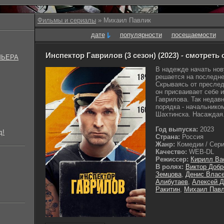
Фильмы и сериалы
» Михаил Павлик
дате
популярности
посещаемости
Инспектор Гаврилов (3 сезон) (2023) - смотреть
МЬЕРА
В надежде начать но
решается на последнее
Скрываясь от преслед
он присваивает себе 
Гаврилова. Так недав
порядка - начальнико
Шахтинска. Насаждая.
Год выпуска:
2023
д!
Страна:
Россия
Жанр:
Комедии / Сериа
Качество:
WEB-DL
Режиссер:
Кирилл Ва
В ролях:
Виктор Добр
Земцова
,
Денис Влас
Алибутаев
,
Алексей 
Ракитин
,
Михаил Пав