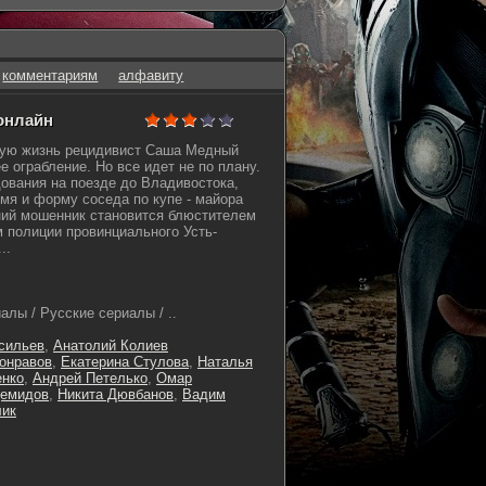
комментариям
алфавиту
 онлайн
вую жизнь рецидивист Саша Медный
 ограбление. Но все идет не по плану.
ования на поезде до Владивостока,
имя и форму соседа по купе - майора
ний мошенник становится блюстителем
м полиции провинциального Усть-
..
лы / Русские сериалы / ..
сильев
,
Анатолий Колиев
онравов
,
Екатерина Стулова
,
Наталья
енко
,
Андрей Петелько
,
Омар
Демидов
,
Никита Дювбанов
,
Вадим
лик