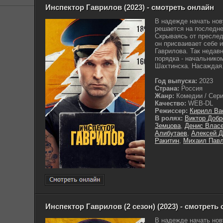
Инспектор Гаврилов (2023) - смотреть онлайн
В надежде начать но
решается на последнее
Скрываясь от преслед
он присваивает себе 
Гаврилова. Так недав
порядка - начальнико
Шахтинска. Насаждая.
Год выпуска:
2023
Страна:
Россия
Жанр:
Комедии / Сериа
Качество:
WEB-DL
Режиссер:
Кирилл Ва
В ролях:
Виктор Добр
Земцова
,
Денис Влас
Алибутаев
,
Алексей 
Ракитин
,
Михаил Пав
Инспектор Гаврилов (2 сезон) (2023) - смотреть
В надежде начать но