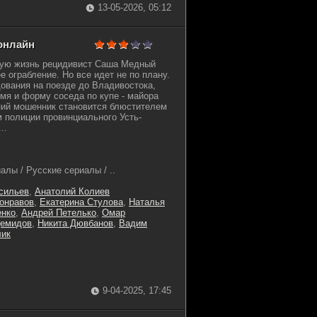
13-05-2026, 05:12
 онлайн
вую жизнь рецидивист Саша Медный
 ограбление. Но все идет не по плану.
ования на поезде до Владивостока,
имя и форму соседа по купе - майора
ний мошенник становится блюстителем
м полиции провинциального Усть-
..
лы / Русские сериалы / ..
сильев
,
Анатолий Колиев
онравов
,
Екатерина Стулова
,
Наталья
енко
,
Андрей Петелько
,
Омар
Демидов
,
Никита Дювбанов
,
Вадим
лик
9-04-2025, 17:45