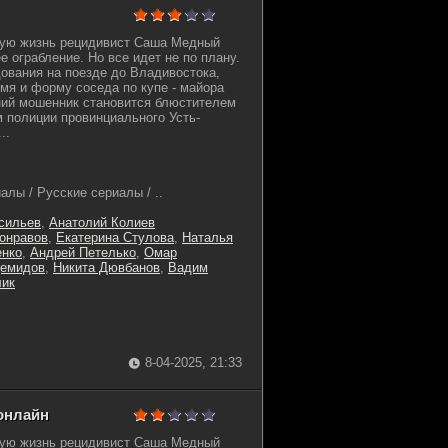
вую жизнь рецидивист Саша Медный
 ограбление. Но все идет не по плану.
ования на поезде до Владивостока,
имя и форму соседа по купе - майора
ний мошенник становится блюстителем
м полиции провинциального Усть-
..
лы / Русские сериалы / ..
сильев
,
Анатолий Колиев
онравов
,
Екатерина Стулова
,
Наталья
енко
,
Андрей Петелько
,
Омар
Демидов
,
Никита Дювбанов
,
Вадим
лик
8-04-2025, 21:33
 онлайн
вую жизнь рецидивист Саша Медный