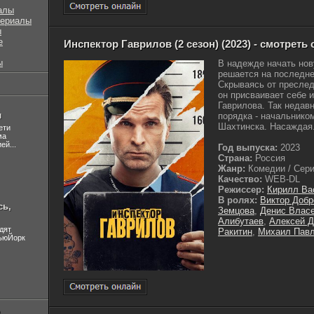
алы
сериалы
ы
е
Инспектор Гаврилов (2 сезон) (2023) - смотреть
ы
В надежде начать но
решается на последнее
Скрываясь от преслед
он присваивает себе 
Гаврилова. Так недав
л
порядка - начальнико
Шахтинска. Насаждая.
ети
ма
ей...
Год выпуска:
2023
Страна:
Россия
Жанр:
Комедии / Сериа
Качество:
WEB-DL
Режиссер:
Кирилл Ва
В ролях:
Виктор Добр
сь,
Земцова
,
Денис Влас
Алибутаев
,
Алексей 
дят
Ракитин
,
Михаил Пав
НьюЙорк