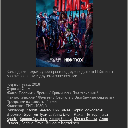
Команда молодых супергероев под руководством Найтвинга
борется со злом и другими опасностями....
Год выпуска:
2018
Страна:
США
Жанр:
Боевики / Драмы / Криминал / Приключения /
Фантастические / Фэнтези / Сериалы / Зарубежные сериалы / ..
Продолжительность:
45 мин
Качество:
FHD (1080p)
Режиссер:
Кэрол Бенкер
,
Ник Гомез
,
Борис Мойсовски
В ролях:
Брентон Туэйтс
,
Анна Диоп
,
Райан Поттер
,
Тиган
Крофт
,
Каррен Уолтерс
,
Конор Лесли
,
Минка Келли
,
Алан
Ричсон
,
Joshua Orpin
,
Винсент Картайзер