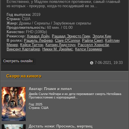
Естественно, у Мадлен появляются противники, самый главный
из которых - прокурор, когда-то посадивший ее за...
Год выпуска:
2019
Страна:
США
Жанр:
Драмы / Сериалы / Зарубежные сериалы
Продолжительность:
60 мин. / 01:00
Качество:
FHD (1080p)
Режиссер:
Ховард Дойч
,
Рашаад Эрнесто Грин
,
Элоди Кин
В ролях:
Рашель Лефевр
,
Clare O'Connor
,
Райли Смит
,
Кэйтлин
Менер
,
Кэйси Таттон
,
Катрин Лидстоун
,
Расселл Хорнсби
,
Винсент Картайзер
,
Никки М. Джеймс
,
Келси Грэммер
7-06-2021, 19:33
Скоро на киного
Аватар: Пламя и пепел
Джейк Салли Нейтири и их дети переживают смерть Нетейама
Противостояние с корпорацией...
Год: 2025
Страна: США
Достать ножи: Проснись, мертвец