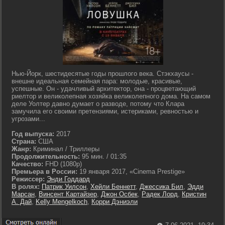
Нью-Йорк, шестидесятые годы прошлого века. Стэкхаусы -
внешне идеальная семейная пара: молодые, красивые,
успешные. Он - удачливый архитектор, она - процветающий
риелтор и великолепная хозяйка великолепного дома. На самом
деле Уолтер давно думает о разводе, потому что Клара
замучила его своими претензиями, истериками, ревностью и
угрозами...
Год выпуска:
2017
Страна:
США
Жанр:
Криминал / Триллеры
Продолжительность:
95 мин. / 01:35
Качество:
FHD (1080p)
Премьера в России:
19 января 2017, «Cinema Prestige»
Режиссер:
Энди Годдард
В ролях:
Патрик Уилсон
,
Хейли Беннетт
,
Джессика Бил
,
Эдди
Марсан
,
Винсент Картайзер
,
Джон Осбек
,
Радек Лорд
,
Кристин
А. Дай
,
Kelly Mengelkoch
,
Корри Дэниэли