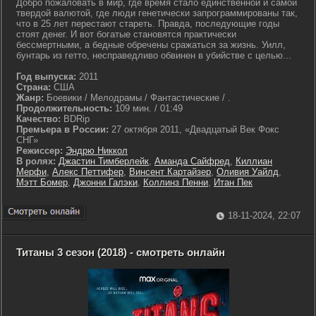
Добро пожаловать в мир, где время стало единственной и самой
твердой валютой, где люди генетически запрограммированы так,
что в 25 лет перестают стареть. Правда, последующие годы
стоят денег. И вот богатые становятся практически
бессмертными, а бедные обречены сражаться за жизнь. Уилл,
бунтарь из гетто, несправедливо обвинен в убийстве с целью...
Год выпуска:
2011
Страна:
США
Жанр:
Боевики / Мелодрамы / Фантастические / .
Продолжительность:
109 мин. / 01:49
Качество:
BDRip
Премьера в России:
27 октября 2011, «Двадцатый Век Фокс
СНГ»
Режиссер:
Эндрю Никкол
В ролях:
Джастин Тимберлейк
,
Аманда Сайфред
,
Киллиан
Мерфи
,
Алекс Петтифер
,
Винсент Картайзер
,
Оливия Уайлд
,
Мэтт Бомер
,
Джонни Галэки
,
Коллинз Пенни
,
Итан Пек
18-11-2024, 22:07
Титаны 3 сезон (2018) - смотреть онлайн