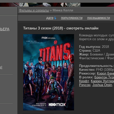
Фильмы и сериалы
» Минка Келли
дате
популярности
посещаемости
Титаны 3 сезон (2018) - смотреть онлайн
МЬЕРА
Команда молодых суп
борется со злом и дру
Год выпуска:
2018
Страна:
США
Жанр:
Боевики / Драм
Фантастические / Фэн
..
Продолжительность:
д!
Качество:
FHD (1080p
Режиссер:
Кэрол Бен
В ролях:
Брентон Туэ
Крофт
,
Каррен Уолтер
Ричсон
,
Joshua Orpin
,