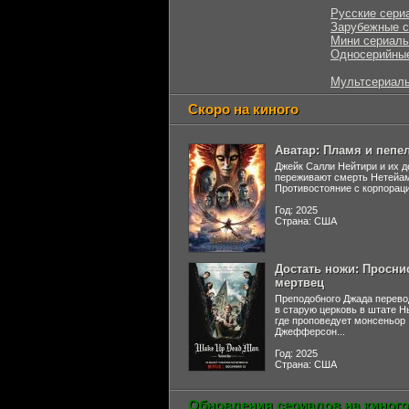
Русские сери
Зарубежные 
Мини сериал
Односерийны
Мультсериал
Скоро на киного
Аватар: Пламя и пепе
Джейк Салли Нейтири и их д
переживают смерть Нетейа
Противостояние с корпораци
Год: 2025
Страна: США
Достать ножи: Просни
мертвец
Преподобного Джада перево
в старую церковь в штате 
где проповедует монсеньор
Джефферсон...
Год: 2025
Страна: США
Обновления сериалов на киного