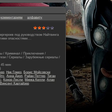
комментариям
алфавиту
ергероев под руководством Найтвинга
гими опасностями....
ы / Криминал / Приключения /
тези / Сериалы / Зарубежные сериалы /
45 мин
)
кер
,
Ник Гомез
,
Борис Мойсовски
йтс
,
Анна Диоп
,
Райан Поттер
,
Тиган
с
,
Конор Лесли
,
Минка Келли
,
Алан
Винсент Картайзер