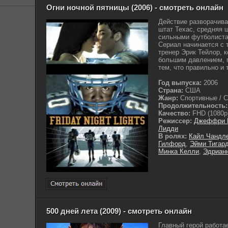
Огни ночной пятницы (2006) - смотреть онлайн
Действие разворачив
штат Техас, средняя 
сильными футболиста
Сериал начинается с т
тренер Эрик Тейлор, 
большим давлением, 
тем, что правильно и т
Год выпуска:
2006
Страна:
США
Жанр:
Спортивные / С
Продолжительность:
Качество:
FHD (1080p
Режиссер:
Джеффри 
Лидди
В ролях:
Кайл Чандл
Гилфорд
,
Эйми Тигар
Минка Келли
,
Эдриан
500 дней лета (2009) - смотреть онлайн
Главный герой работа