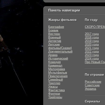
Панель навигации
Жанры фильмов
По году
Биография
СКОРО ПРЕ
Боевик
Вестерн
2017 года
Военный
2018 года
Детектив
2019 года
Детские
2020 года
фильмы(Сказки)
2021 года
Документальный
2022 года
Драма
2023 года
Исторический
2024 года
Комедия
Про Новый Го
Криминал
Мелодрама
Мультфильм
По странам
Приключения
Семейный
Российские
Триллер
Советские
Ужасы
Украина
Фантастика
Фэнтези
Трейлеры
Сериалы