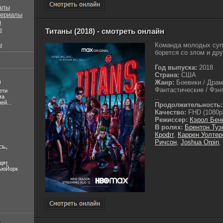
алы
сериалы
ы
е
Титаны (2018) - смотреть онлайн
ы
Команда молодых суп
борется со злом и дру
Год выпуска:
2018
Страна:
США
л
Жанр:
Боевики / Драм
Фантастические / Фэн
ети
ма
..
ей...
Продолжительность:
Качество:
FHD (1080p
Режиссер:
Кэрол Бен
В ролях:
Брентон Туэ
Крофт
,
Каррен Уолтер
Ричсон
,
Joshua Orpin
,
сь,
дят
НьюЙорк