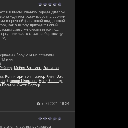
ается в вымышленном городе Диллон,
школа «Диллон Хай» известна своими
ми и прочной фанатской поддержкой.
ого, как в школу приходит новый
который сразу же оказывается под
перед ним часто стоит выбор между
ем,...
ериалы / Зарубежные сериалы
43 мин.
)
Рейнер
,
Майкл Ваксман
,
Эллисон
ер
,
Конни Бриттон
,
Тейлор Китч
,
Зак
ден
,
Джесси Племонс
,
Брэд Лелэнд
,
н Палики
,
Скотт Портер
7-06-2021, 19:34
ет в агентстве, выпускающем