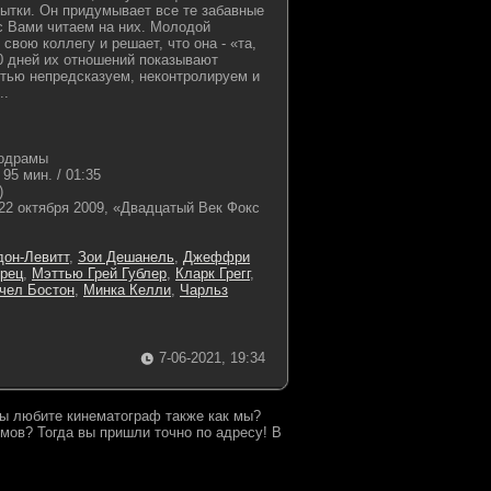
ытки. Он придумывает все те забавные
с Вами читаем на них. Молодой
свою коллегу и решает, что она - «та,
0 дней их отношений показывают
астью непредсказуем, неконтролируем и
..
одрамы
95 мин. / 01:35
)
22 октября 2009, «Двадцатый Век Фокс
он-Левитт
,
Зои Дешанель
,
Джеффри
рец
,
Мэттью Грей Гублер
,
Кларк Грегг
,
чел Бостон
,
Минка Келли
,
Чарльз
7-06-2021, 19:34
 Вы любите кинематограф также как мы?
мов? Тогда вы пришли точно по адресу! В