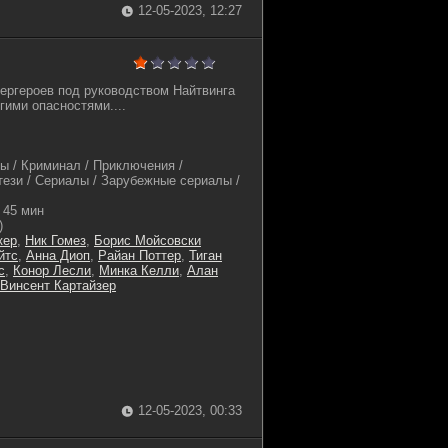
12-05-2023, 12:27
ергероев под руководством Найтвинга
гими опасностями....
ы / Криминал / Приключения /
тези / Сериалы / Зарубежные сериалы /
45 мин
)
кер
,
Ник Гомез
,
Борис Мойсовски
йтс
,
Анна Диоп
,
Райан Поттер
,
Тиган
с
,
Конор Лесли
,
Минка Келли
,
Алан
Винсент Картайзер
12-05-2023, 00:33