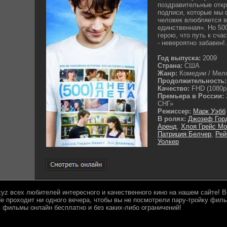
поздравительные откр
подписи, которые мы 
человек влюбляется в 
единственная». Но 50
герою, что путь к сч
- невероятно забавен!.
Год выпуска:
2009
Страна:
США
Жанр:
Комедии / Мел
Продолжительность:
Качество:
FHD (1080p
Премьера в России:
СНГ»
Режиссер:
Марк Уэбб
В ролях:
Джозеф Горд
Аренд
,
Хлоя Грейс Мо
Патриция Белчер
,
Рей
Уолкер
.xyz всех любителей интересного и качественного кино на нашем сайте!
е проходит ни одного вечера, чтобы вы не посмотрели пару-тройку филь
 фильмы онлайн бесплатно и без каких-либо ограничений!