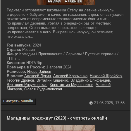
Родители отправляют школьника Стёпу на летние каникулы
в деревню к бабушке - в качестве наказания. Здесь он вынужден
отказаться от современных технологических благ и жить
по правилам деревни. Убегая в очередной раз от местных
подростков, Степа пытается спрятаться в колодце,
но проваливается в него. Выбравшись наружу, он осознает,
что оказался...
Год выпуска:
2024
Страна:
Россия
Жанр:
Комедии / Приключения / Сериалы / Русские сериалы /
ТНТ / ..
Качество:
HDTVRip
Премьера в России:
1 апреля 2024
Режиссер:
Игорь Зайцев
В ролях:
Алексей Лукин
,
Алексей Кравченко
,
Николай Шрайбер
,
Георгий Дронов
,
Виталий Кищенко
,
Владимир Епифанцев
,
Виктория Разумовская
,
Константин Мирошников
,
Алексей
Макаров
,
Олеся Судзиловская
21-05-2025, 17:55
Мальдивы подождут (2023) - смотреть онлайн