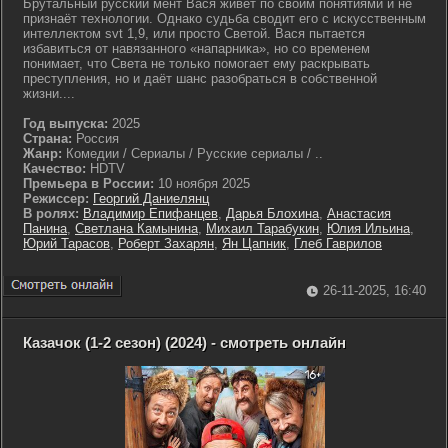
Брутальный русский мент Вася живёт по своим понятиями и не
признаёт технологии. Однако судьба сводит его с искусственным
интеллектом svt 1,9, или просто Светой. Вася пытается
избавиться от навязанного «напарника», но со временем
понимает, что Света не только помогает ему раскрывать
преступления, но и даёт шанс разобраться в собственной
жизни....
Год выпуска:
2025
Страна:
Россия
Жанр:
Комедии / Сериалы / Русские сериалы / ..
Качество:
HDTV
Премьера в России:
10 ноября 2025
Режиссер:
Георгий Даниелянц
В ролях:
Владимир Епифанцев
,
Дарья Блохина
,
Анастасия
Панина
,
Светлана Камынина
,
Михаил Тарабукин
,
Юлия Ильина
,
Юрий Тарасов
,
Роберт Захарян
,
Ян Цапник
,
Глеб Гаврилов
26-11-2025, 16:40
Казачок (1-2 сезон) (2024) - смотреть онлайн