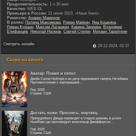
Продолжительность:
1 ч 30 мин
Качество:
WEB-DL
Премьера в России:
21 июня 2023, «Наше Кино»
Режиссер:
Анарио Мамедов
В ролях:
Полина Максимова
,
Роман Маякин
,
Яна Кошкина
,
Роман Курцын
,
Максим Лагашкин
,
Карина Зверева
,
Владимир
Епифанцев
,
Николай Наумов
,
Сергей Степин
,
Михаил Тарабукин
28-12-2024, 02:37
Скоро на киного
Аватар: Пламя и пепел
Джейк Салли Нейтири и их дети переживают смерть Нетейама
Противостояние с корпорацией...
Год: 2025
Страна: США
Достать ножи: Проснись, мертвец
Преподобного Джада переводят в старую церковь в штате
НьюЙорк где проповедует монсеньор Джефферсон...
Год: 2025
Страна: США