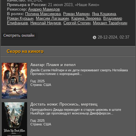
Качество:
WEB-DL
Премьера в России:
21 июня 2023, «Наше Кино»
Режиссер:
Анарио Мамедов
В ролях:
Полина Максимова
,
Роман Маякин
,
Яна Кошкина
,
Роман Курцын
,
Максим Лагашкин
,
Карина Зверева
,
Владимир
Епифанцев
,
Николай Наумов
,
Сергей Степин
,
Михаил Тарабукин
28-12-2024, 02:37
Скоро на киного
Аватар: Пламя и пепел
Джейк Салли Нейтири и их дети переживают смерть Нетейама
Противостояние с корпорацией...
Год: 2025
Страна: США
Достать ножи: Проснись, мертвец
Преподобного Джада переводят в старую церковь в штате
НьюЙорк где проповедует монсеньор Джефферсон...
Год: 2025
Страна: США