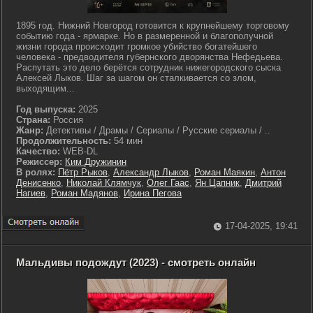
1895 год. Нижний Новгород готовится к крупнейшему торговому
событию года - ярмарке. Но в размеренной и благополучной
жизни города происходит громкое убийство богатейшего
человека - предводителя губернского дворянства Нефедьева.
Распутать это дело берётся сотрудник нижегородского сыска
Алексей Лыков. Шаг за шагом он сталкивается со злом,
выходящим...
Год выпуска:
2025
Страна:
Россия
Жанр:
Детективы / Драмы / Сериалы / Русские сериалы / ..
Продолжительность:
54 мин
Качество:
WEB-DL
Режиссер:
Ким Дружинин
В ролях:
Пётр Рыков
,
Александр Лыков
,
Роман Маякин
,
Антон
Денисенко
,
Николай Клямчук
,
Олег Гаас
,
Ян Цапник
,
Дмитрий
Нагиев
,
Роман Мадянов
,
Ирина Пегова
17-04-2025, 19:41
Мальдивы подождут (2023) - смотреть онлайн