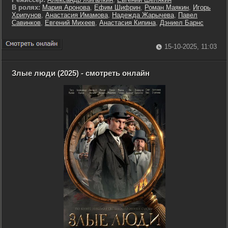
В ролях:
Мария Аронова
,
Ефим Шифрин
,
Роман Маякин
,
Игорь
Хрипунов
,
Анастасия Имамова
,
Надежда Жарычева
,
Павел
Савинков
,
Евгений Михеев
,
Анастасия Кипина
,
Дэниел Барнс
15-10-2025, 11:03
Злые люди (2025) - смотреть онлайн