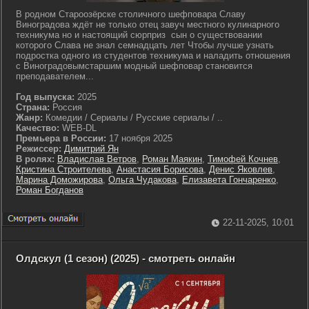
В родном Староозёрске столичного шефповара Славу
Виноградова ждёт не только отец завуч местного кулинарного
техникума но и настоящий сюрприз сын о существовании
которого Слава не знал семнадцать лет Чтобы лучше узнать
подростка одного из студентов техникума и наладить отношения
с Виноградовымстаршим модный шефповар становится
преподавателем...
Год выпуска:
2025
Страна:
Россия
Жанр:
Комедии / Сериалы / Русские сериалы / ..
Качество:
WEB-DL
Премьера в России:
17 ноября 2025
Режиссер:
Димитрий Ян
В ролях:
Владислав Ветров
,
Роман Маякин
,
Тимофей Кочнев
,
Кристина Строителева
,
Анастасия Борисова
,
Денис Яковлев
,
Марина Доможирова
,
Ольга Чудакова
,
Елизавета Гончаренко
,
Роман Богданов
22-11-2025, 10:01
Олдскул (1 сезон) (2025) - смотреть онлайн