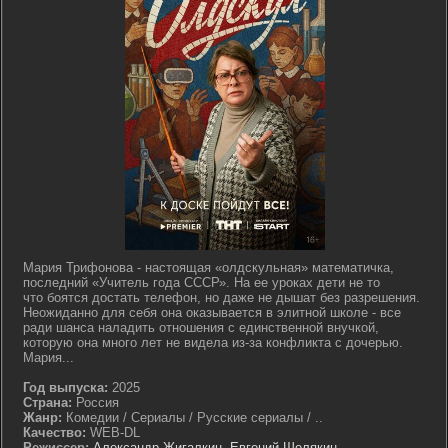
Мария Трифонова - настоящая «олдскульная» математичка,
последний «Учитель года СССР». На ее уроках дети не то
что боятся достать телефон, но даже не дышат без разрешения.
Неожиданно для себя она оказывается в элитной школе - все
ради шанса наладить отношения с единственной внучкой,
которую она много лет не видела из-за конфликта с дочерью.
Мария...
Год выпуска:
2025
Страна:
Россия
Жанр:
Комедии / Сериалы / Русские сериалы / ..
Качество:
WEB-DL
Режиссер:
Александр Жигалкин
,
Евгений Шелякин