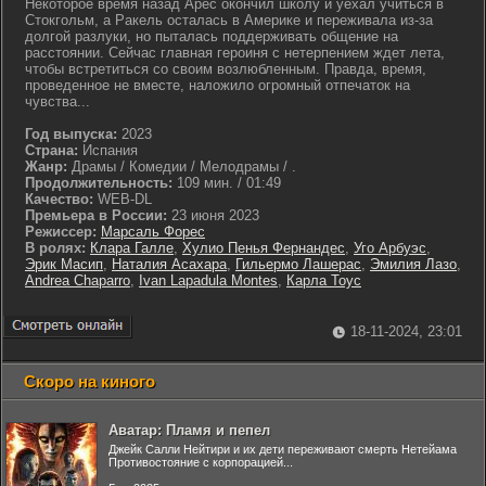
Некоторое время назад Арес окончил школу и уехал учиться в
Стокгольм, а Ракель осталась в Америке и переживала из-за
долгой разлуки, но пыталась поддерживать общение на
расстоянии. Сейчас главная героиня с нетерпением ждет лета,
чтобы встретиться со своим возлюбленным. Правда, время,
проведенное не вместе, наложило огромный отпечаток на
чувства...
Год выпуска:
2023
Страна:
Испания
Жанр:
Драмы / Комедии / Мелодрамы / .
Продолжительность:
109 мин. / 01:49
Качество:
WEB-DL
Премьера в России:
23 июня 2023
Режиссер:
Марсаль Форес
В ролях:
Клара Галле
,
Хулио Пенья Фернандес
,
Уго Арбуэс
,
Эрик Масип
,
Наталия Асахара
,
Гильермо Лашерас
,
Эмилия Лазо
,
Andrea Chaparro
,
Ivan Lapadula Montes
,
Карла Тоус
18-11-2024, 23:01
Скоро на киного
Аватар: Пламя и пепел
Джейк Салли Нейтири и их дети переживают смерть Нетейама
Противостояние с корпорацией...