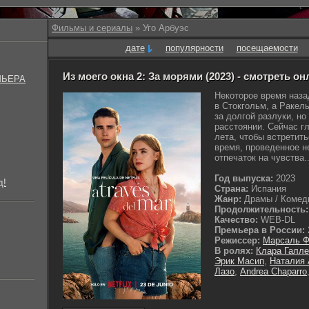
Фильмы и сериалы
» Уго Арбуэс
дате
популярности
посещаемости
Из моего окна 2: За морями (2023) - смотреть о
МЬЕРА
Некоторое время наза
в Стокгольм, а Ракел
за долгой разлуки, н
расстоянии. Сейчас г
лета, чтобы встретит
время, проведенное н
отпечаток на чувства..
Год выпуска:
2023
д!
Страна:
Испания
Жанр:
Драмы / Комеди
Продолжительность:
Качество:
WEB-DL
Премьера в России:
Режиссер:
Марсаль Ф
В ролях:
Клара Галле
Эрик Масип
,
Наталия 
Лазо
,
Andrea Chaparro