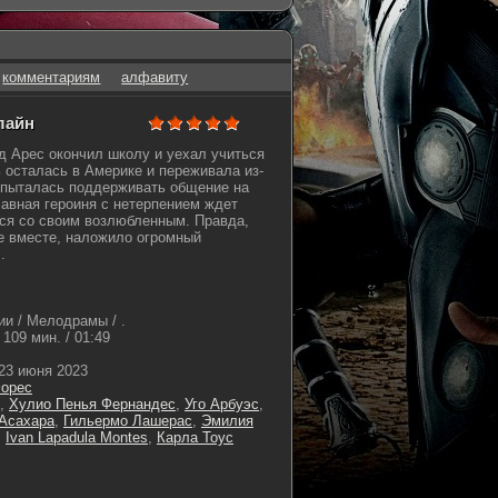
комментариям
алфавиту
нлайн
д Арес окончил школу и уехал учиться
ь осталась в Америке и переживала из-
о пыталась поддерживать общение на
лавная героиня с нетерпением ждет
ься со своим возлюбленным. Правда,
е вместе, наложило огромный
.
и / Мелодрамы / .
109 мин. / 01:49
23 июня 2023
орес
,
Хулио Пенья Фернандес
,
Уго Арбуэс
,
Асахара
,
Гильермо Лашерас
,
Эмилия
,
Ivan Lapadula Montes
,
Карла Тоус