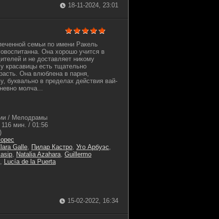
18-11-2024, 23:01
печенной семьи по имени Ракель
говоспитанна. Она хорошо учится в
ителей и не доставляет никому
 у красавицы есть тщательно
расть. Она влюблена в парня,
у, буквально в пределах действия вай-
невно молча...
ии / Мелодрамы
116 мин. / 01:56
)
орес
lara Galle
,
Пилар Кастро
,
Уго Арбуэс
,
Masip
,
Natalia Azahara
,
Guillermo
,
Lucía de la Puerta
15-02-2022, 16:34