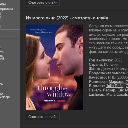
алы
сериалы
ы
е
Из моего окна (2022) - смотреть онлайн
ы
Девушка из малообес
вполне скромна и бла
школе, слушается род
особенных хлопот. Но
скрываемая тайная ст
л
живущего по соседств
фая, за которым ежед
ети
ма
ей...
Год выпуска:
2022
Страна:
Испания
Жанр:
Драмы / Комед
Продолжительность:
Качество:
FHD (1080p
Режиссер:
Марсаль Ф
сь,
В ролях:
Julio Peña
,
C
Рачель Ласкар
,
Eric 
дят
Lasheras
,
Marià Casals
НьюЙорк