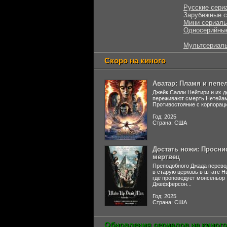
Русские сери
Зарубежные 
Мини сериал
Односерийны
Мультсериал
Скоро на киного
Аватар: Пламя и пепе
Джейк Салли Нейтири и их д
переживают смерть Нетейа
Противостояние с корпораци
Год: 2025
Страна: США
Достать ножи: Просни
мертвец
Преподобного Джада перево
в старую церковь в штате 
где проповедует монсеньор
Джефферсон...
Год: 2025
Страна: США
Обновления сериалов на киного