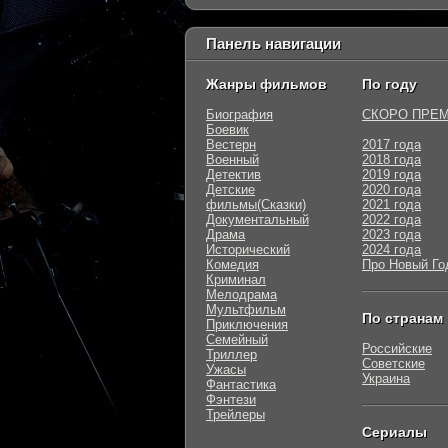
Панель навигации
Жанры фильмов
По году
Биография
СКОРО ПРЕ
Боевик
Вестерн
2017 года
Военный
2018 года
Детектив
2019 года
Детские
2020 года
фильмы(Сказки)
2021 года
Документальный
2022 года
Драма
2023 года
Исторический
2024 года
Комедия
Про Новый Го
Криминал
Мелодрама
Мультфильм
По странам
Приключения
Семейный
Российские
Триллер
Советские
Ужасы
Украина
Фантастика
Фэнтези
Трейлеры
Сериалы