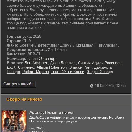
Агент казначейства Мэрибет Медина пытается найти убийцу
своего бывшего руководителя. Женщина обращается
к Кристиану Вульфу - гениальному математику с навыками
киллера. Крис объединяется с братом Браксом и постепенно
собирает воедино все части этой головоломки. Чем ближе
троица подбирается к правде, тем сильнее привлекает к себе
внимание жестоких...
Год выпуска:
2025
Страна:
США
Жанр:
Боевики / Детективы / Драмы / Криминал / Триллеры / .
Продолжительность:
2 ч 12 мин
Качество:
WEB-DL
Режиссер:
Гэвин О'Коннор
В ролях:
Бен Аффлек
,
Джон Бернтал
,
Синтия Аддай-Робинсон
,
Дж.К. Симмонс
,
Allison Robertson
,
Элисон Райт
,
Даниэлла
Пинеда
,
Роберт Морган
,
Грант Уитни Харви
,
Эндрю Ховард
18-05-2025, 13:05
Скоро на киного
Аватар: Пламя и пепел
Джейк Салли Нейтири и их дети переживают смерть Нетейама
Противостояние с корпорацией...
Год: 2025
Страна: США