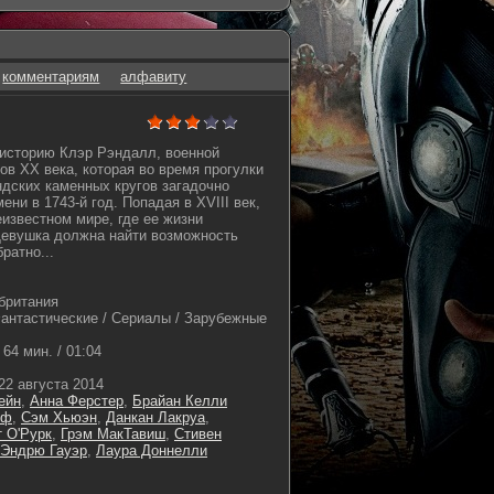
комментариям
алфавиту
 историю Клэр Рэндалл, военной
ов XX века, которая во время прогулки
дских каменных кругов загадочно
ни в 1743-й год. Попадая в XVIII век,
еизвестном мире, где ее жизни
Девушка должна найти возможность
ратно...
британия
нтастические / Сериалы / Зарубежные
64 мин. / 01:04
22 августа 2014
ейн
,
Анна Ферстер
,
Брайан Келли
лф
,
Сэм Хьюэн
,
Данкан Лакруа
,
т О'Рурк
,
Грэм МакТавиш
,
Стивен
Эндрю Гауэр
,
Лаура Доннелли