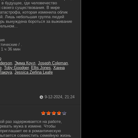
с в будущее, где человечество
й своего существования. В мире
атастрофа, которая изменила облик
ей. Лишь небольшая группа людей
ерь вынуждена бороться за выживание
ельном...
ния
тические / .
1 ч 36 мин
р
nderson
,
Эмма Коул
,
Joseph Coleman
,
e
,
Toby Goodger
,
Ellis Jones
,
Ханна
Лакруа
,
Jessica Zerlina Leafe
9-12-2024, 21:24
ой раз задерживается на работе,
ревать мужа в измене. Чтобы
н приглашает ее в романтическую
 пытается совместить семейную жизнь