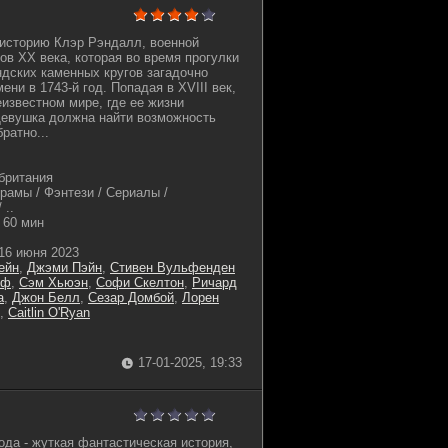
 историю Клэр Рэндалл, военной
ов XX века, которая во время прогулки
дских каменных кругов загадочно
ни в 1743-й год. Попадая в XVIII век,
еизвестном мире, где ее жизни
Девушка должна найти возможность
ратно...
британия
амы / Фэнтези / Сериалы /
 ..
60 мин
16 июня 2023
ейн
,
Джэми Пэйн
,
Стивен Вульфенден
лф
,
Сэм Хьюэн
,
Софи Скелтон
,
Ричард
а
,
Джон Белл
,
Сезар Домбой
,
Лорен
,
Caitlin O'Ryan
17-01-2025, 19:33
ода - жуткая фантастическая история,