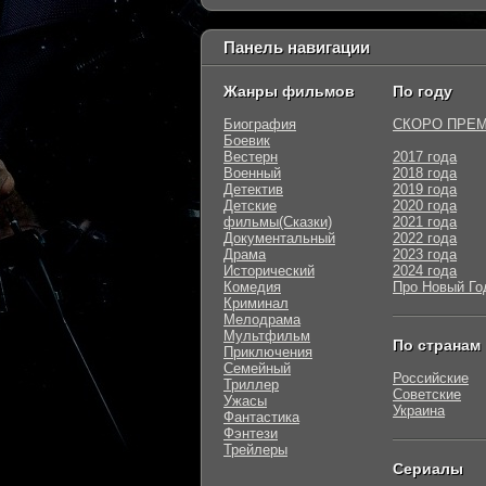
Панель навигации
Жанры фильмов
По году
Биография
СКОРО ПРЕ
Боевик
Вестерн
2017 года
Военный
2018 года
Детектив
2019 года
Детские
2020 года
фильмы(Сказки)
2021 года
Документальный
2022 года
Драма
2023 года
Исторический
2024 года
Комедия
Про Новый Го
Криминал
Мелодрама
Мультфильм
По странам
Приключения
Семейный
Российские
Триллер
Советские
Ужасы
Украина
Фантастика
Фэнтези
Трейлеры
Сериалы