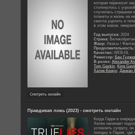
которая переносит на
столкнулось с угрозо
случилась страшная к
планеты и жизнь на н
смогла уцелеть и теп
в этом новом, омерзит
Год выпуска:
2024
Страна:
Великобрита
Жанр:
Ужасы / Фантас
Продолжительность:
Качество:
WEB-DL
Режиссер:
Бен Гудже
В ролях:
Alexander A
Tom Gaskin
,
King Gayl
Халик-Браун
,
Данкан 
Правдивая ложь (2023) - смотреть онлайн
Когда Гарри в очередн
Хелен начинает подоз
успокоить супругу, о
поездку в Париж, где