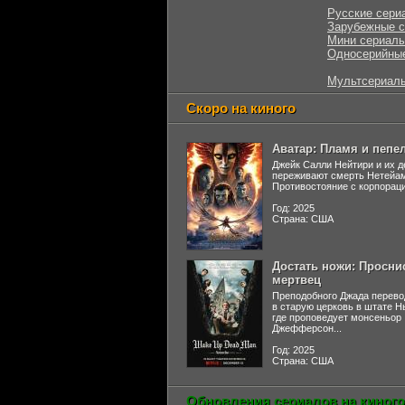
Русские сери
Зарубежные 
Мини сериал
Односерийны
Мультсериал
Скоро на киного
Аватар: Пламя и пепе
Джейк Салли Нейтири и их д
переживают смерть Нетейа
Противостояние с корпораци
Год: 2025
Страна: США
Достать ножи: Просни
мертвец
Преподобного Джада перево
в старую церковь в штате 
где проповедует монсеньор
Джефферсон...
Год: 2025
Страна: США
Обновления сериалов на киного