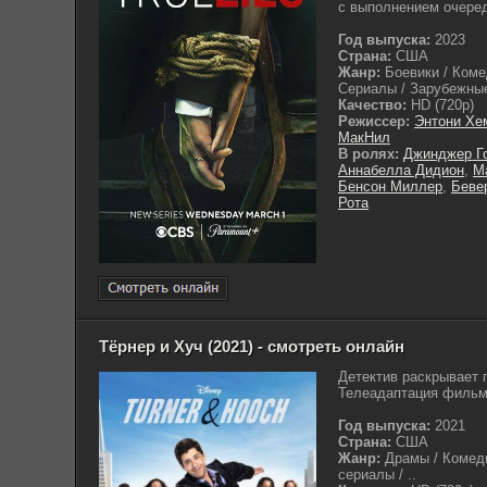
с выполнением очеред
Год выпуска:
2023
Страна:
США
Жанр:
Боевики / Коме
Сериалы / Зарубежные
Качество:
HD (720p)
Режиссер:
Энтони Хе
МакНил
В ролях:
Джинджер Го
Аннабелла Дидион
,
М
Бенсон Миллер
,
Беве
Рота
Тёрнер и Хуч (2021) - смотреть онлайн
Детектив раскрывает 
Телеадаптация фильма
Год выпуска:
2021
Страна:
США
Жанр:
Драмы / Комеди
сериалы / ..