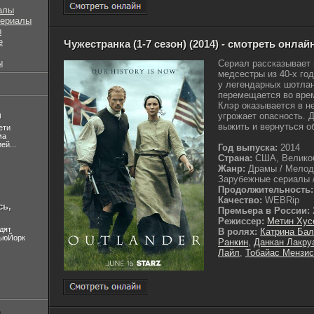
алы
сериалы
ы
е
Чужестранка (1-7 сезон) (2014) - смотреть онлай
ы
Сериал рассказывает
медсестры из 40-х год
у легендарных шотлан
перемещается во време
Клэр оказывается в н
л
угрожает опасность. 
выжить и вернуться об
ети
ма
ей...
Год выпуска:
2014
Страна:
США, Велико
Жанр:
Драмы / Мелодр
Зарубежные сериалы /
Продолжительность:
Качество:
WEBRip
сь,
Премьера в России:
Режиссер:
Метин Хус
дят
В ролях:
Катрина Ба
НьюЙорк
Ранкин
,
Данкан Лакру
Лайл
,
Тобайас Мензис