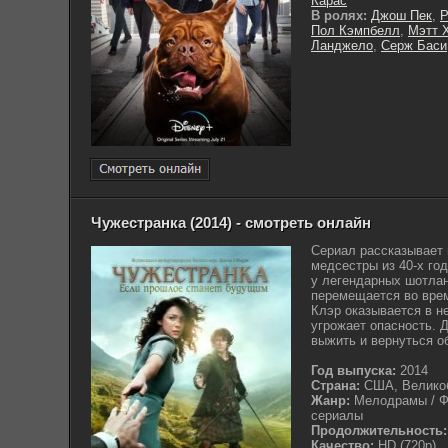
Карас
В ролях:
Джош Пек
,
Р
Пол Кэмпбелл
,
Мэтт 
Ланджело
,
Серж Баси
Чужестранка (2014) - смотреть онлайн
Сериал рассказывает
медсестры из 40-х год
у легендарных шотлан
перемещается во време
Клэр оказывается в н
угрожает опасность. 
выжить и вернуться об
Год выпуска:
2014
Страна:
США, Велико
Жанр:
Мелодрамы / Фа
сериалы
Продолжительность:
Качество:
HD (720p)