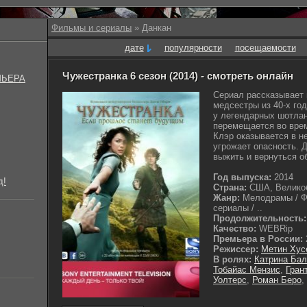
Фильмы и сериалы
» Данкан
дате
популярности
посещаемости
Чужестранка 6 сезон (2014) - смотреть онлайн
МЬЕРА
Сериал рассказывает
медсестры из 40-х год
у легендарных шотлан
перемещается во време
Клэр оказывается в н
угрожает опасность. 
выжить и вернуться об
Год выпуска:
2014
д!
Страна:
США, Велико
Жанр:
Мелодрамы / Фа
сериалы / ..
Продолжительность:
Качество:
WEBRip
Премьера в России:
Режиссер:
Метин Хус
В ролях:
Катрина Ба
Тобайас Мензис
,
Гран
Уолтерс
,
Роман Беро
,