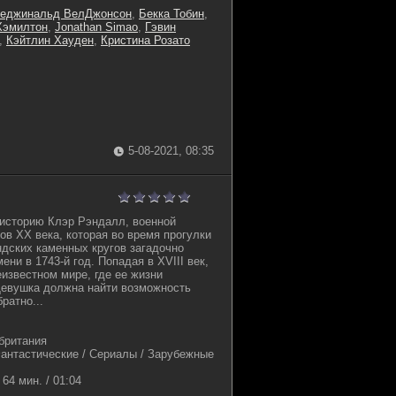
еджинальд ВелДжонсон
,
Бекка Тобин
,
Хэмилтон
,
Jonathan Simao
,
Гэвин
,
Кэйтлин Хауден
,
Кристина Розато
5-08-2021, 08:35
 историю Клэр Рэндалл, военной
ов XX века, которая во время прогулки
дских каменных кругов загадочно
ни в 1743-й год. Попадая в XVIII век,
еизвестном мире, где ее жизни
Девушка должна найти возможность
ратно...
британия
нтастические / Сериалы / Зарубежные
64 мин. / 01:04