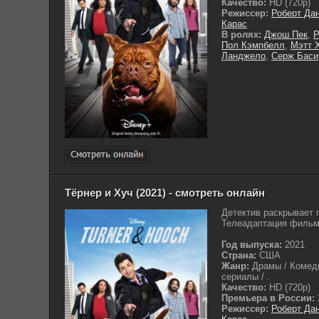
Качество:
HD (720p)
Режиссер:
Роберт Да
Карас
В ролях:
Джош Пек
,
Р
Пол Кэмпбелл
,
Мэтт 
Ланджело
,
Серж Баси
Тёрнер и Хуч (2021) - смотреть онлайн
Детектив раскрывает 
Телеадаптация фильма
Год выпуска:
2021
Страна:
США
Жанр:
Драмы / Комеди
сериалы / .
Качество:
HD (720p)
Премьера в России:
Режиссер:
Роберт Да