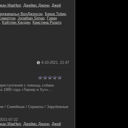
нкан МакНил
,
Джеймс Дженн
,
Джей
еджинальд ВелДжонсон
,
Бекка Тобин
,
Хэмилтон
,
Jonathan Simao
,
Гэвин
,
Кэйтлин Хауден
,
Кристина Розато
6-10-2021, 21:47
преступления с помощь собаки.
 1989 года «Тернер и Хуч»....
и / Семейные / Сериалы / Зарубежные
2021-07-22
нкан МакНил
,
Джеймс Дженн
,
Джей