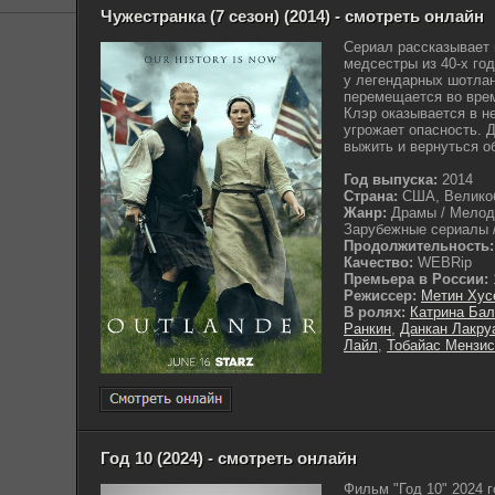
Чужестранка (7 сезон) (2014) - смотреть онлайн
Сериал рассказывает
медсестры из 40-х год
у легендарных шотлан
перемещается во време
Клэр оказывается в н
угрожает опасность. 
выжить и вернуться об
Год выпуска:
2014
Страна:
США, Велико
Жанр:
Драмы / Мелодр
Зарубежные сериалы /
Продолжительность:
Качество:
WEBRip
Премьера в России:
Режиссер:
Метин Хус
В ролях:
Катрина Ба
Ранкин
,
Данкан Лакру
Лайл
,
Тобайас Мензис
Год 10 (2024) - смотреть онлайн
Фильм "Год 10" 2024 г