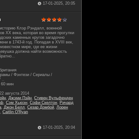
17-01-2025, 20:05
н
 историю Клэр Рэндалл, военной
ов XX века, которая во время прогулки
дских каменных кругов загадочно
ни в 1743-й год. Попадая в XVIII век,
еизвестном мире, где ее жизни
Девушка должна найти возможность
ратно...
британия
амы / Фэнтези / Сериалы /
 ..
60 мин
22 августа 2014
ейн
,
Джэми Пэйн
,
Стивен Вульфенден
лф
,
Сэм Хьюэн
,
Софи Скелтон
,
Ричард
а
,
Джон Белл
,
Сезар Домбой
,
Лорен
,
Caitlin O'Ryan
17-01-2025, 20:04