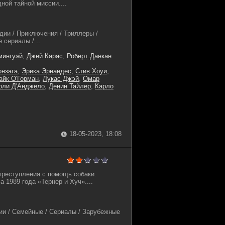
ной тайной миссии....
дии / Приключения / Триллеры /
 сериалы / ..
мингуэй
,
Джей Карас
,
Роберт Данкан
нзага
,
Эрика Эрнандес
,
Стив Хоуи
,
айк О'Горман
,
Лукас Джэй
,
Омар
рли Д'Анджело
,
Денин Тайлер
,
Карло
18-05-2023, 18:08
преступления с помощь собаки.
 1989 года «Тернер и Хуч»....
и / Семейные / Сериалы / Зарубежные