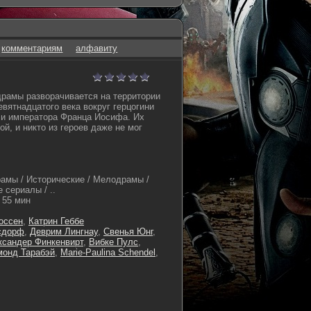
комментариям
алфавиту
рамы разворачивается на территории
евятнадцатого века вокруг герцогини
 и императора Франца Иосифа. Их
й, и никто из героев даже не мог
амы / Исторические / Мелодрамы /
 сериалы / ..
55 мин
оссен
,
Катрин Геббе
сдорф
,
Деврим Лингнау
,
Свенья Юнг
,
ксандер Финкенвирт
,
Вибке Пулс
,
монд Тарабэй
,
Marie-Paulina Schendel
,