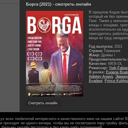
Борга (2021) - смотреть онлайн
В прошлом Кодзе был
который не без причи
Гане. Также у мальчи
концы с концами, трат
исключительно на еду
приходилось работать
вещи из груд западног
Год выпуска:
2021
Страна:
Германия
Жанр:
Драмы / .
Продолжительность:
Качество:
WEB-DL
Режиссер:
York-Fabia
В ролях:
Eugene Boat
Adjetey Anang
,
Эмман
Буабенг
,
Prince Kuhlm
.xyz всех любителей интересного и качественного кино на нашем сайте!
е проходит ни одного вечера, чтобы вы не посмотрели пару-тройку филь
 фильмы онлайн бесплатно и без каких-либо ограничений!