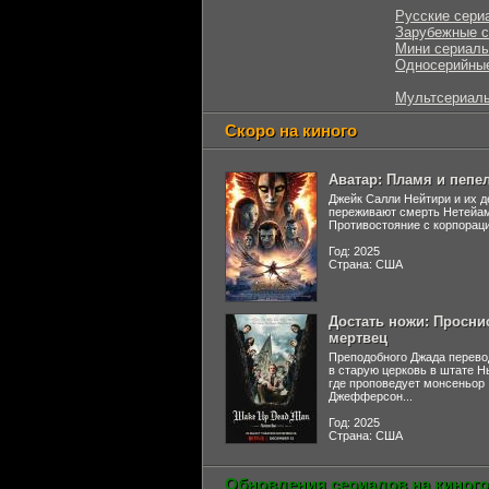
Русские сери
Зарубежные 
Мини сериал
Односерийны
Мультсериал
Скоро на киного
Аватар: Пламя и пепе
Джейк Салли Нейтири и их д
переживают смерть Нетейа
Противостояние с корпораци
Год: 2025
Страна: США
Достать ножи: Просни
мертвец
Преподобного Джада перево
в старую церковь в штате 
где проповедует монсеньор
Джефферсон...
Год: 2025
Страна: США
Обновления сериалов на киного