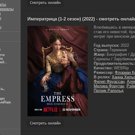
алы
сериалы
ы
е
Императрица (1-2 сезон) (2022) - смотреть онлай
ы
Влюбившись в импера
став его невестой, бу
интриг при венском дво
Год выпуска:
2022
л
Страна:
Германия
Жанр:
Биография / Др
ети
ма
Сериалы / Зарубежные
ей...
Продолжительность:
Качество:
WEBRip
Режиссер:
Флориан К
В ролях:
Ханна Хиль
Филип Фруассан
,
Але
Мелика Форутан
,
Рэй
сь,
Патрик Рапольд
дят
НьюЙорк