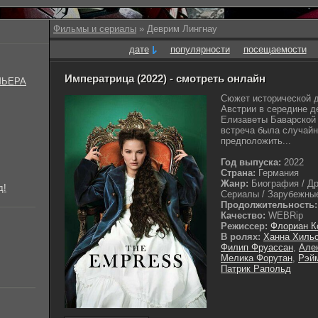
Фильмы и сериалы
» Деврим Лингнау
дате
популярности
посещаемости
Императрица (2022) - смотреть онлайн
МЬЕРА
Сюжет исторической д
Австрии в середине д
Елизаветы Баварской
встреча была случайно
предположить...
Год выпуска:
2022
Страна:
Германия
Жанр:
Биография / Др
д!
Сериалы / Зарубежные
Продолжительность:
Качество:
WEBRip
Режиссер:
Флориан К
В ролях:
Ханна Хиль
Филип Фруассан
,
Але
Мелика Форутан
,
Рэй
Патрик Рапольд