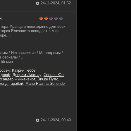
24-11-2024, 01:52
н
тора Франца и неожиданно для всех
нтарка Елизавета попадает в мир
ре....
амы / Исторические / Мелодрамы /
 сериалы / ..
55 мин
оссен
,
Катрин Геббе
сдорф
,
Деврим Лингнау
,
Свенья Юнг
,
ксандер Финкенвирт
,
Вибке Пулс
,
монд Тарабэй
,
Marie-Paulina Schendel
,
24-11-2024, 00:49