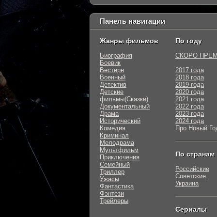
Панель навигации
Жанры фильмов
По году
Биография
СКОРО ПРЕ
Боевик
Вестерн
2017 года
Военный
2018 года
Детектив
2019 года
Детские
2020 года
фильмы(Сказки)
2021 года
Документальный
2022 года
Драма
2023 года
Исторический
2024 года
Комедия
Про Новый Го
Криминал
Мелодрама
Мультфильм
По странам
Приключения
Семейный
Российские
Триллер
Советские
Ужасы
Украина
Фантастика
Фэнтези
Трейлеры
Сериалы