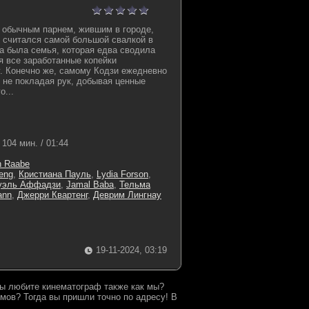
 обычным парнем, жившим в городе,
н считался самой большой свалкой в
ка была семья, которая едва сводила
я все заработанные копейки
. Конечно же, самому Кодзи ежедневно
 не покладая рук, добывая ценные
о...
104 мин. / 01:44
n Raabe
eng
,
Кристиана Пауль
,
Lydia Forson
,
уэль Аффадзи
,
Jamal Baba
,
Тельма
ann
,
Джерри Квартенг
,
Деврим Лингнау
19-11-2024, 03:19
 Вы любите кинематограф также как мы?
мов? Тогда вы пришли точно по адресу! В