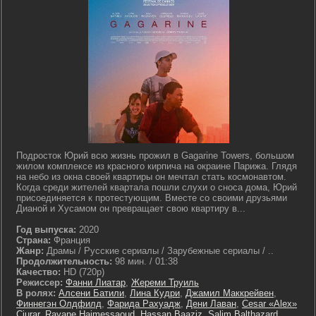
Подросток Юрий всю жизнь прожил в Gagarine Towers, большом
жилом комплексе из красного кирпича на окраине Парижа. Глядя
на небо из окна своей квартиры он мечтал стать космонавтом.
Когда среди жителей квартала пошли слухи о сноса дома, Юрий
присоединяется к протестующим. Вместе со своими друзьями
Дианой и Хусамом он превращает свою квартиру в...
Год выпуска:
2020
Страна:
Франция
Жанр:
Драмы / Русские сериалы / Зарубежные сериалы / ..
Продолжительность:
98 мин. / 01:38
Качество:
HD (720p)
Режиссер:
Фанни Лиатар
,
Жереми Труиль
В ролях:
Алсени Батили
,
Лина Кудри
,
Джамил Маккрейвен
,
Финнегэн Олдфилд
,
Фарида Рахуадж
,
Дени Лаван
,
Cesar «Alex»
Ciurar
,
Rayane Hajmessaoud
,
Hassan Baaziz
,
Salim Balthazard