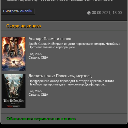
30-09-2021, 13:00
Скоро на киного
Аватар: Пламя и пепел
Джейк Салли Нейтири и их дети переживают смерть Нетейама
Противостояние с корпорацией...
Год: 2025
Страна: США
Достать ножи: Проснись, мертвец
Преподобного Джада переводят в старую церковь в штате
НьюЙорк где проповедует монсеньор Джефферсон...
Год: 2025
Страна: США
Обновления сериалов на киного