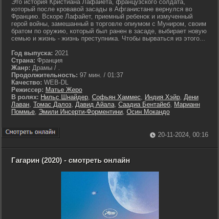
Это история Кристиана Лафайета, французского солдата,
который после кровавой засады в Афганистане вернулся во
Францию. Вскоре Лафайет, приемный ребенок и измученный
герой войны, замешанный в торговле опиумом с Муниром, своим
братом по оружию, который был ранен в засаде, выбирает новую
семью и жизнь - жизнь преступника. Чтобы вырваться из этого...
Год выпуска:
2021
Страна:
Франция
Жанр:
Драмы / .
Продолжительность:
97 мин. / 01:37
Качество:
WEB-DL
Режиссер:
Матье Жеро
В ролях:
Нильс Шнайдер
,
Софьян Хаммес
,
Индия Хэйр
,
Дени
Лаван
,
Томас Далоз
,
Давид Айала
,
Саадиа Бентайеб
,
Марианн
Поммье
,
Эмили Инсерти-Форментини
,
Осин Мокандо
20-11-2024, 00:16
Гагарин (2020) - смотреть онлайн