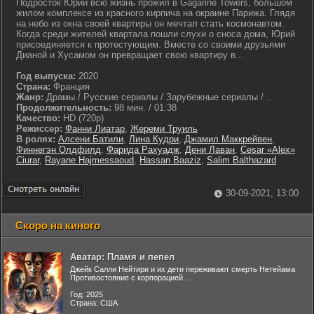
Подросток Юрий всю жизнь прожил в Gagarine Towers, большом
жилом комплексе из красного кирпича на окраине Парижа. Глядя
на небо из окна своей квартиры он мечтал стать космонавтом.
Когда среди жителей квартала пошли слухи о сноса дома, Юрий
присоединяется к протестующим. Вместе со своими друзьями
Дианой и Хусамом он превращает свою квартиру в...
Год выпуска:
2020
Страна:
Франция
Жанр:
Драмы / Русские сериалы / Зарубежные сериалы / ..
Продолжительность:
98 мин. / 01:38
Качество:
HD (720p)
Режиссер:
Фанни Лиатар
,
Жереми Труиль
В ролях:
Алсени Батили
,
Лина Кудри
,
Джамил Маккрейвен
,
Финнегэн Олдфилд
,
Фарида Рахуадж
,
Дени Лаван
,
Cesar «Alex»
Ciurar
,
Rayane Hajmessaoud
,
Hassan Baaziz
,
Salim Balthazard
30-09-2021, 13:00
Скоро на киного
Аватар: Пламя и пепел
Джейк Салли Нейтири и их дети переживают смерть Нетейама
Противостояние с корпорацией...
Год: 2025
Страна: США