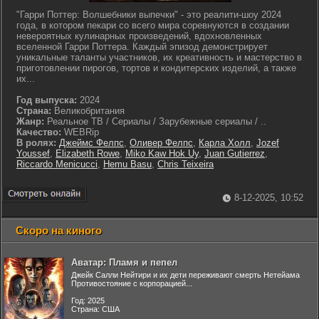
"Гарри Поттер: Волшебники выпечки" - это реалити-шоу 2024
года, в котором пекари со всего мира соревнуются в создании
невероятных кулинарных произведений, вдохновленных
вселенной Гарри Поттера. Каждый эпизод демонстрирует
уникальные таланты участников, их креативность и мастерство в
приготовлении пирогов, тортов и кондитерских изделий, а также
их...
Год выпуска:
2024
Страна:
Великобритания
Жанр:
Реальное ТВ / Сериалы / Зарубежные сериалы / ..
Качество:
WEBRip
В ролях:
Джеймс Фелпс
,
Оливер Фелпс
,
Карла Холл
,
Jozef
Youssef
,
Elizabeth Rowe
,
Miko Kaw Hok Uy
,
Juan Gutierrez
,
Riccardo Menicucci
,
Hemu Basu
,
Chris Teixeira
8-12-2025, 10:52
Скоро на киного
Аватар: Пламя и пепел
Джейк Салли Нейтири и их дети переживают смерть Нетейама
Противостояние с корпорацией...
Год: 2025
Страна: США