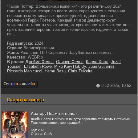
"Гарри Поттер: Волшебники выпечки" - это реалити-шоу 2024
года, в котором пекари со всего мира соревнуются в создании
невероятных кулинарных произведений, вдохновленных
вселенной Гарри Поттера. Каждый эпизод демонстрирует
уникальные таланты участников, их креативность и мастерство в
приготовлении пирогов, тортов и кондитерских изделий, а также
их...
Год выпуска:
2024
Страна:
Великобритания
Жанр:
Реальное ТВ / Сериалы / Зарубежные сериалы / ..
Качество:
WEBRip
В ролях:
Джеймс Фелпс
,
Оливер Фелпс
,
Карла Холл
,
Jozef
Youssef
,
Elizabeth Rowe
,
Miko Kaw Hok Uy
,
Juan Gutierrez
,
Riccardo Menicucci
,
Hemu Basu
,
Chris Teixeira
8-12-2025, 10:52
Скоро на киного
Аватар: Пламя и пепел
Джейк Салли Нейтири и их дети переживают смерть Нетейама
Противостояние с корпорацией...
Год: 2025
Страна: США