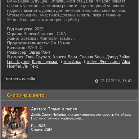
Ближайшее будущее. Отчаявшийся отец Бен Ричардс решает
принять участие в жестоком реалити-шоу «Бегущий человек»,
надеясь выиграть деньги для лечения тяжелобольной дочери.
Чтобы победить, участники должны выжить, пока в течение
30 дней на них охотится группа убийц....
Год выпуска:
2025
Страна:
Великобритания, США
Жанр:
Боевики / Фантастические / .
Продолжительность:
2 ч 13 мин
Качество:
WEB-DL
Режиссер:
Эдгар Райт
В ролях:
Глен Пауэлл
,
Алисса Бенн
,
Сиенна Бенн
,
Дэвид Зайас
,
Грег Таунли
,
Карл Глусман
,
Джои Анса
,
Джеймс Фрешвилл
,
Alex
Hoeffler
,
Ли Пейс
12-12-2025, 15:41
Скоро на киного
Аватар: Пламя и пепел
Джейк Салли Нейтири и их дети переживают смерть Нетейама
Противостояние с корпорацией...
Год: 2025
Страна: США