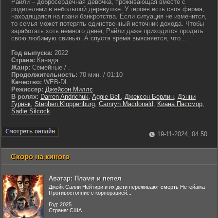
Райли – добросердечная девочка, проживающая вместе с
родителями в небольшой деревушке. У героев есть своя ферма,
находящаяся на грани банкротства. Если ситуация не изменится,
то семья может потерять единственный источник дохода. Чтобы
заработать хоть немного денег, Райли даже приходится продать
свою любимую свинью. А спустя время выясняется, что...
Год выпуска:
2022
Страна:
Канада
Жанр:
Семейные / .
Продолжительность:
70 мин. / 01:10
Качество:
WEB-DL
Режиссер:
Джейсон Миллс
В ролях:
Darren Andrichuk
,
Aggie Bell
,
Джексон Берлин
,
Дэнни
Гурняк
,
Stephen Kloppenburg
,
Camryn Macdonald
,
Киана Пассмор
,
Sadie Silcock
19-11-2024, 04:50
Скоро на киного
Аватар: Пламя и пепел
Джейк Салли Нейтири и их дети переживают смерть Нетейама
Противостояние с корпорацией...
Год: 2025
Страна: США